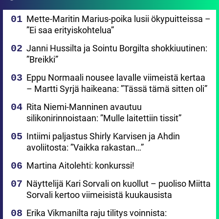
Mette-Maritin Marius-poika lusii ökypuitteissa –
”Ei saa erityiskohtelua”
Janni Hussilta ja Sointu Borgilta shokkiuutinen:
”Breikki”
Eppu Normaali nousee lavalle viimeistä kertaa
– Martti Syrjä haikeana: ”Tässä tämä sitten oli”
Rita Niemi-Manninen avautuu
silikonirinnoistaan: ”Mulle laitettiin tissit”
Intiimi paljastus Shirly Karvisen ja Ahdin
avoliitosta: ”Vaikka rakastan…”
Martina Aitolehti: konkurssi!
Näyttelijä Kari Sorvali on kuollut – puoliso Miitta
Sorvali kertoo viimeisistä kuukausista
Erika Vikmanilta raju tilitys voinnista: