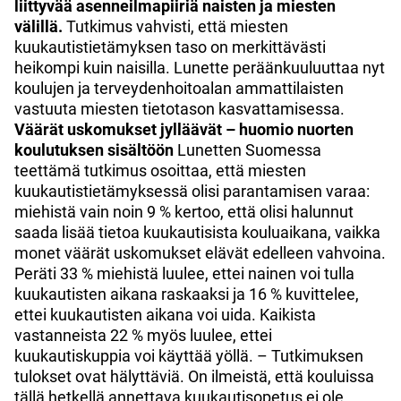
liittyvää asenneilmapiiriä naisten ja miesten
välillä.
Tutkimus vahvisti, että miesten
kuukautistietämyksen taso on merkittävästi
heikompi kuin naisilla. Lunette peräänkuuluuttaa nyt
koulujen ja terveydenhoitoalan ammattilaisten
vastuuta miesten tietotason kasvattamisessa.
Väärät uskomukset jylläävät – huomio nuorten
koulutuksen sisältöön
Lunetten Suomessa
teettämä tutkimus osoittaa, että miesten
kuukautistietämyksessä olisi parantamisen varaa:
miehistä vain noin 9 % kertoo, että olisi halunnut
saada lisää tietoa kuukautisista kouluaikana, vaikka
monet väärät uskomukset elävät edelleen vahvoina.
Peräti 33 % miehistä luulee, ettei nainen voi tulla
kuukautisten aikana raskaaksi ja 16 % kuvittelee,
ettei kuukautisten aikana voi uida. Kaikista
vastanneista 22 % myös luulee, ettei
kuukautiskuppia voi käyttää yöllä. – Tutkimuksen
tulokset ovat hälyttäviä. On ilmeistä, että kouluissa
tällä hetkellä annettava kuukautisopetus ei ole