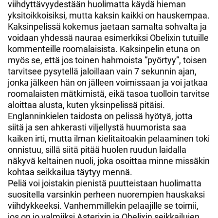
viihdyttävyydestään huolimatta käydä hieman
yksitoikkoisiksi, mutta kaksin kaikki on hauskempaa.
Kaksinpelissä kokemus jaetaan samalta sohvalta ja
voidaan yhdessä nauraa esimerkiksi Obelixin tutuille
kommenteille roomalaisista. Kaksinpelin etuna on
myös se, että jos toinen hahmoista ”pyörtyy”, toisen
tarvitsee pysytellä jaloillaan vain 7 sekunnin ajan,
jonka jälkeen hän on jälleen voimissaan ja voi jatkaa
roomalaisten mätkimistä, eikä tasoa tuolloin tarvitse
aloittaa alusta, kuten yksinpelissä pitäisi.
Englanninkielen taidosta on pelissä hyötyä, jotta
siitä ja sen ahkerasti viljellystä huumorista saa
kaiken irti, mutta ilman kielitaitoakin pelaaminen toki
onnistuu, sillä siitä pitää huolen ruudun laidalla
näkyvä keltainen nuoli, joka osoittaa minne missäkin
kohtaa seikkailua täytyy mennä.
Peliä voi joistakin pienistä puutteistaan huolimatta
suositella varsinkin perheen nuorempien hauskaksi
viihdykkeeksi. Vanhemmillekin pelaajille se toimii,
jos on jo valmiiksi Asterixin ja Obelixin seikkailujen