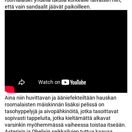
että vain sandaalit jäävät paikoilleen.
Aina niin huvittavan ja ääniefekteiltään hauskan
roomalaisten mäiskinnän lisäksi pelissä on
tasohyppelyjä ja aivopähkinöitä, jotka tasoittavat
sopivasti tappeluita, jotka kieltämättä alkavat
varsinkin myöhemmässä vaiheessa toistaa itseään.
Asterixin ja Obelixin seikkailujen tuttua kaavaa