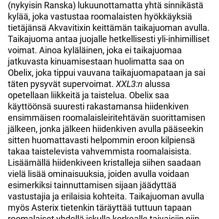
(nykyisin Ranska) lukuunottamatta yhtä sinnikästä
kylää, joka vastustaa roomalaisten hyökkäyksiä
tietäjänsä Akvavitixin keittämän taikajuoman avulla.
Taikajuoma antaa juojalle hetkellisesti yli-inhimilliset
voimat. Ainoa kyläläinen, joka ei taikajuomaa
jatkuvasta kinuamisestaan huolimatta saa on
Obelix, joka tippui vauvana taikajuomapataan ja sai
täten pysyvät supervoimat.
XXL3:n
alussa
opetellaan liikkeitä ja taistelua. Obelix saa
käyttöönsä suuresti rakastamansa hiidenkiven
ensimmäisen roomalaisleiritehtävän suorittamisen
jälkeen, jonka jälkeen hiidenkiven avulla pääseekin
sitten huomattavasti helpommin eroon kilpiensä
takaa taistelevista vahvemmista roomalaisista.
Lisäämällä hiidenkiveen kristalleja siihen saadaan
vielä lisää ominaisuuksia, joiden avulla voidaan
esimerkiksi tainnuttamisen sijaan jäädyttää
vastustajia ja erilaisia kohteita. Taikajuoman avulla
myös Asterix tietenkin täräyttää tuttuun tapaan
roomalaiset yhdellä iskulla korkealle taivaisiin niin,