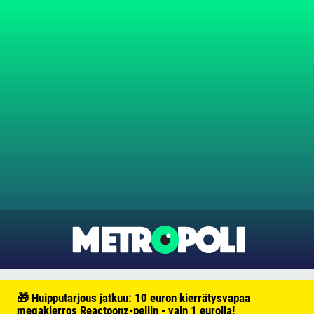
🎁 Huipputarjous jatkuu: 10 euron kierrätysvapaa
megakierros Reactoonz-peliin - vain 1 eurolla!