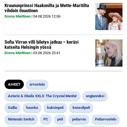
Kruununprinssi Haakonilta ja Mette-Maritilta
vihdoin ilouutinen
Emma Miettinen
|
04.08.2026
12:06
Sofia Virran villi biletys jatkuu – keräsi
katseita Helsingin yössä
Emma Miettinen
|
03.08.2026
23:41
AIHEET
arvostelu
Asterix & Obelix XXL3: The Crystal Menhir
englanniksi
Gallia
hauska
kaksinpeli
konsolipeli
Nintendo Switch
PC
peli
peliarvio
Peliarvostelu