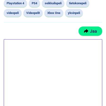
Playstation 4
PS4
seikkailupeli
tietokonepeli
videopeli
Videopelit
Xbox One
yksinpeli
Jaa
1€ = 10€ arvosta
ilmaiskierroksia ilman
kierrätystä!
Talleta 1€
Saat heti 50 ilmaiskierrosta Tuohi 1000 -
peliin (arvo 0,20€ per kierros)!
Ei kierrätysvaatimusta!