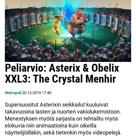
Peliarvio: Asterix & Obelix
XXL3: The Crystal Menhir
Metropoli
20.12.2019
17:40
Supersuositut Asterixin seikkailut kuuluivat
takavuosina lasten ja nuorten vakiolukemistoon.
Menestyksen myötä sarjasta on tehtailtu myös
elokuvia niin animaatioina kuin oikeilla
näyttelijöilläkin, sekä tietenkin myös videopelejä.