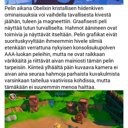
Pelin aikana Obelixin kristallisen hiidenkiven
ominaisuuksia voi vaihdella tavallisesta kivestä
jäähän, tuleen ja magneettiin. Graafisesti peli
näyttää tutun turvalliselta. Hahmot äänineen ovat
toimivia ja näyttävät itseltään. Pelin grafiikat eivät
suorituskyvyltään ihmeemmin hivele silmiä
etenkään verrattuna nykyisen konsolisukupolven
AAA-luokan peleihin, mutta ne ovat raikkaan
värikkäitä ja riittävät aivan mainiosti tämän pelin
tarpeisiin. Kiinteä ylhäältä päin kuvaava kamera ei
aivan aina seuraa hahmoja parhaista kuvakulmista
varsinkaan taiteilua vaativissa kohdissa, mutta
tämäkään ei suuremmin menoa haittaa.