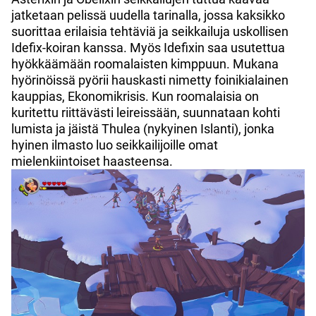
jatketaan pelissä uudella tarinalla, jossa kaksikko
suorittaa erilaisia tehtäviä ja seikkailuja uskollisen
Idefix-koiran kanssa. Myös Idefixin saa usutettua
hyökkäämään roomalaisten kimppuun. Mukana
hyörinöissä pyörii hauskasti nimetty foinikialainen
kauppias, Ekonomikrisis. Kun roomalaisia on
kuritettu riittävästi leireissään, suunnataan kohti
lumista ja jäistä Thulea (nykyinen Islanti), jonka
hyinen ilmasto luo seikkailijoille omat
mielenkiintoiset haasteensa.