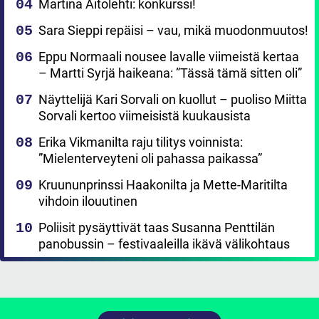
Martina Aitolehti: konkurssi!
Sara Sieppi repäisi – vau, mikä muodonmuutos!
Eppu Normaali nousee lavalle viimeistä kertaa
– Martti Syrjä haikeana: ”Tässä tämä sitten oli”
Näyttelijä Kari Sorvali on kuollut – puoliso Miitta
Sorvali kertoo viimeisistä kuukausista
Erika Vikmanilta raju tilitys voinnista:
”Mielenterveyteni oli pahassa paikassa”
Kruununprinssi Haakonilta ja Mette-Maritilta
vihdoin ilouutinen
Poliisit pysäyttivät taas Susanna Penttilän
panobussin – festivaaleilla ikävä välikohtaus