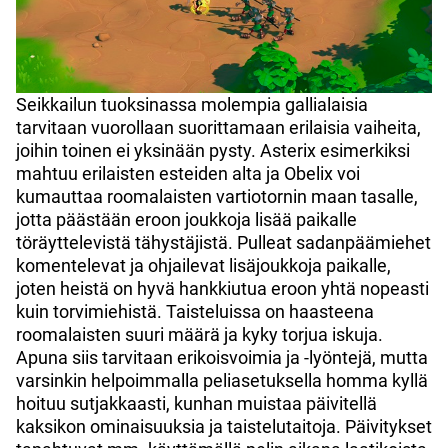
Seikkailun tuoksinassa molempia gallialaisia
tarvitaan vuorollaan suorittamaan erilaisia vaiheita,
joihin toinen ei yksinään pysty. Asterix esimerkiksi
mahtuu erilaisten esteiden alta ja Obelix voi
kumauttaa roomalaisten vartiotornin maan tasalle,
jotta päästään eroon joukkoja lisää paikalle
töräyttelevistä tähystäjistä. Pulleat sadanpäämiehet
komentelevat ja ohjailevat lisäjoukkoja paikalle,
joten heistä on hyvä hankkiutua eroon yhtä nopeasti
kuin torvimiehistä. Taisteluissa on haasteena
roomalaisten suuri määrä ja kyky torjua iskuja.
Apuna siis tarvitaan erikoisvoimia ja -lyöntejä, mutta
varsinkin helpoimmalla peliasetuksella homma kyllä
hoituu sutjakkaasti, kunhan muistaa päivitellä
kaksikon ominaisuuksia ja taistelutaitoja. Päivitykset