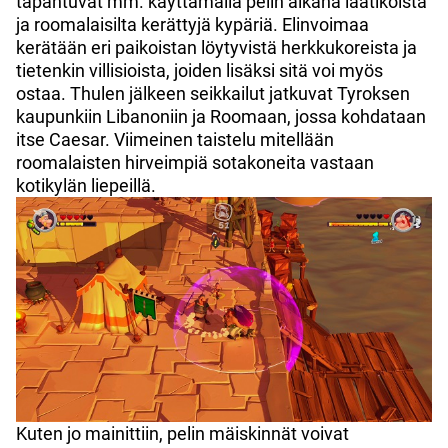
tapahtuvat mm. käyttämällä pelin aikana laatikoista
ja roomalaisilta kerättyjä kypäriä. Elinvoimaa
kerätään eri paikoistan löytyvistä herkkukoreista ja
tietenkin villisioista, joiden lisäksi sitä voi myös
ostaa. Thulen jälkeen seikkailut jatkuvat Tyroksen
kaupunkiin Libanoniin ja Roomaan, jossa kohdataan
itse Caesar. Viimeinen taistelu mitellään
roomalaisten hirveimpiä sotakoneita vastaan
kotikylän liepeillä.
Kuten jo mainittiin, pelin mäiskinnät voivat