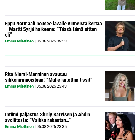
Eppu Normaali nousee lavalle viimeistä kertaa
– Martti Syrjä haikeana: ”Tässä tämä sitten
oli”
Emma Miettinen
|
06.08.2026
09:53
Rita Niemi-Manninen avautuu
silikonirinnoistaan: ”Mulle laitettiin tissit”
Emma Miettinen
|
05.08.2026
23:43
Intiimi paljastus Shirly Karvisen ja Ahdin
avoliitosta: ”Vaikka rakastan…”
Emma Miettinen
|
05.08.2026
23:35