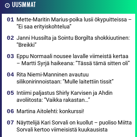
UUSIMMAT
Mette-Maritin Marius-poika lusii ökypuitteissa –
”Ei saa erityiskohtelua”
Janni Hussilta ja Sointu Borgilta shokkiuutinen:
”Breikki”
Eppu Normaali nousee lavalle viimeistä kertaa
– Martti Syrjä haikeana: ”Tässä tämä sitten oli”
Rita Niemi-Manninen avautuu
silikonirinnoistaan: ”Mulle laitettiin tissit”
Intiimi paljastus Shirly Karvisen ja Ahdin
avoliitosta: ”Vaikka rakastan…”
Martina Aitolehti: konkurssi!
Näyttelijä Kari Sorvali on kuollut – puoliso Miitta
Sorvali kertoo viimeisistä kuukausista