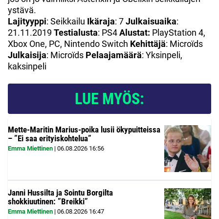
ystävä.
Lajityyppi
: Seikkailu
Ikäraja
: 7
Julkaisuaika
:
21.11.2019
Testialusta
: PS4
Alustat:
PlayStation 4,
Xbox One, PC, Nintendo Switch
Kehittäjä
: Microïds
Julkaisija
: Microïds
Pelaajamäärä
: Yksinpeli,
kaksinpeli
LUE MYÖS:
Mette-Maritin Marius-poika lusii ökypuitteissa
– ”Ei saa erityiskohtelua”
Emma Miettinen
|
06.08.2026
16:56
Janni Hussilta ja Sointu Borgilta
shokkiuutinen: ”Breikki”
Emma Miettinen
|
06.08.2026
16:47