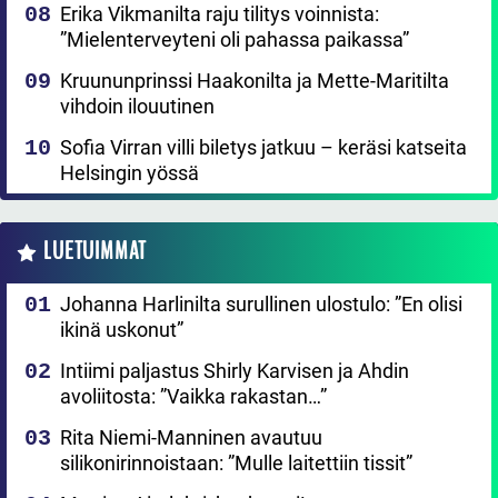
Erika Vikmanilta raju tilitys voinnista:
”Mielenterveyteni oli pahassa paikassa”
Kruununprinssi Haakonilta ja Mette-Maritilta
vihdoin ilouutinen
Sofia Virran villi biletys jatkuu – keräsi katseita
Helsingin yössä
LUETUIMMAT
Johanna Harlinilta surullinen ulostulo: ”En olisi
ikinä uskonut”
Intiimi paljastus Shirly Karvisen ja Ahdin
avoliitosta: ”Vaikka rakastan…”
Rita Niemi-Manninen avautuu
silikonirinnoistaan: ”Mulle laitettiin tissit”