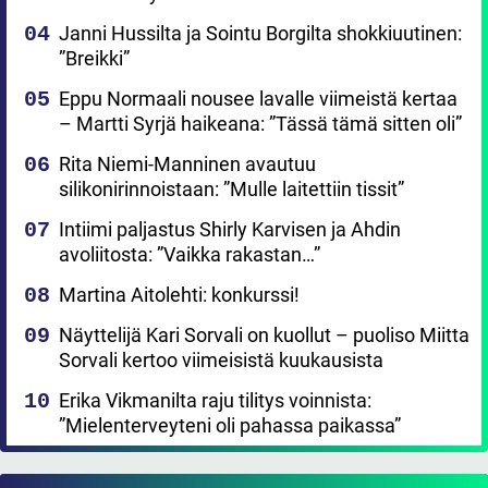
Janni Hussilta ja Sointu Borgilta shokkiuutinen:
”Breikki”
Eppu Normaali nousee lavalle viimeistä kertaa
– Martti Syrjä haikeana: ”Tässä tämä sitten oli”
Rita Niemi-Manninen avautuu
silikonirinnoistaan: ”Mulle laitettiin tissit”
Intiimi paljastus Shirly Karvisen ja Ahdin
avoliitosta: ”Vaikka rakastan…”
Martina Aitolehti: konkurssi!
Näyttelijä Kari Sorvali on kuollut – puoliso Miitta
Sorvali kertoo viimeisistä kuukausista
Erika Vikmanilta raju tilitys voinnista:
”Mielenterveyteni oli pahassa paikassa”