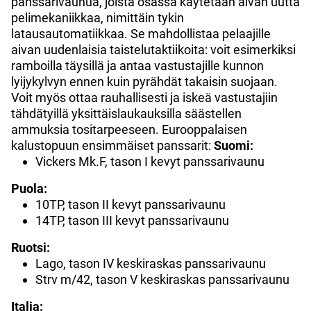
panssarivaunua, joista osassa käytetään aivan uutta
pelimekaniikkaa, nimittäin tykin
latausautomatiikkaa. Se mahdollistaa pelaajille
aivan uudenlaisia taistelutaktiikoita: voit esimerkiksi
ramboilla täysillä ja antaa vastustajille kunnon
lyijykylvyn ennen kuin pyrähdät takaisin suojaan.
Voit myös ottaa rauhallisesti ja iskeä vastustajiin
tähdätyillä yksittäislaukauksilla säästellen
ammuksia tositarpeeseen. Eurooppalaisen
kalustopuun ensimmäiset panssarit:
Suomi:
Vickers Mk.F, tason I kevyt panssarivaunu
Puola:
10TP, tason II kevyt panssarivaunu
14TP, tason III kevyt panssarivaunu
Ruotsi:
Lago, tason IV keskiraskas panssarivaunu
Strv m/42, tason V keskiraskas panssarivaunu
Italia: