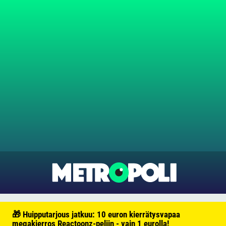
🎁 Huipputarjous jatkuu: 10 euron kierrätysvapaa
megakierros Reactoonz-peliin - vain 1 eurolla!