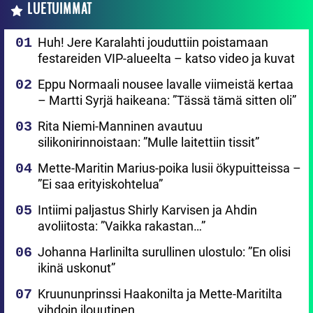
LUETUIMMAT
Huh! Jere Karalahti jouduttiin poistamaan
festareiden VIP-alueelta – katso video ja kuvat
Eppu Normaali nousee lavalle viimeistä kertaa
– Martti Syrjä haikeana: ”Tässä tämä sitten oli”
Rita Niemi-Manninen avautuu
silikonirinnoistaan: ”Mulle laitettiin tissit”
Mette-Maritin Marius-poika lusii ökypuitteissa –
”Ei saa erityiskohtelua”
Intiimi paljastus Shirly Karvisen ja Ahdin
avoliitosta: ”Vaikka rakastan…”
Johanna Harlinilta surullinen ulostulo: ”En olisi
ikinä uskonut”
Kruununprinssi Haakonilta ja Mette-Maritilta
vihdoin ilouutinen