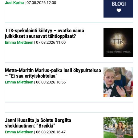
Joel Karhu
|
07.08.2026
12:00
TTK-spekulointi kiihtyy – ovatko nämä
julkkikset seuraavat tähtioppilaat?
Emma Miettinen
|
07.08.2026
11:00
Mette-Maritin Marius-poika lusii ökypuitteissa
– ”Ei saa erityiskohtelua”
Emma Miettinen
|
06.08.2026
16:56
Janni Hussilta ja Sointu Borgilta
shokkiuutinen: ”Breikki”
Emma Miettinen
|
06.08.2026
16:47