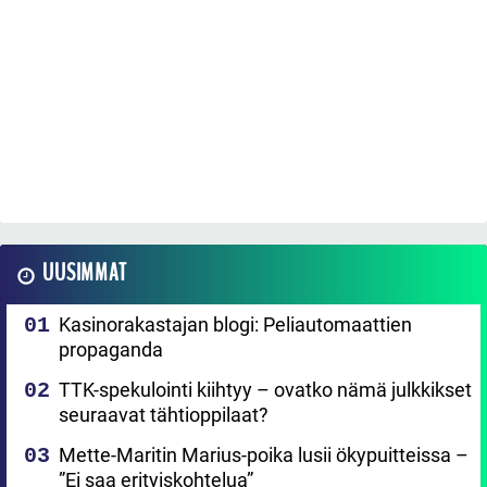
UUSIMMAT
Kasinorakastajan blogi: Peliautomaattien
propaganda
TTK-spekulointi kiihtyy – ovatko nämä julkkikset
seuraavat tähtioppilaat?
Mette-Maritin Marius-poika lusii ökypuitteissa –
”Ei saa erityiskohtelua”