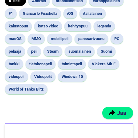
AIHEET
Android
brändilähettiläs
eurooppalainen
F1
Giancarlo Fisichella
iOS
italialainen
kalustopuu
katso video
kehityspuu
legenda
macOS
MMO
mobiilipeli
panssarivaunu
PC
pelaaja
peli
Steam
suomalainen
Suomi
tankki
tietokonepeli
toimintapeli
Vickers Mk.F
videopeli
Videopelit
Windows 10
World of Tanks Blitz
Jaa
1€ = 10€ arvosta