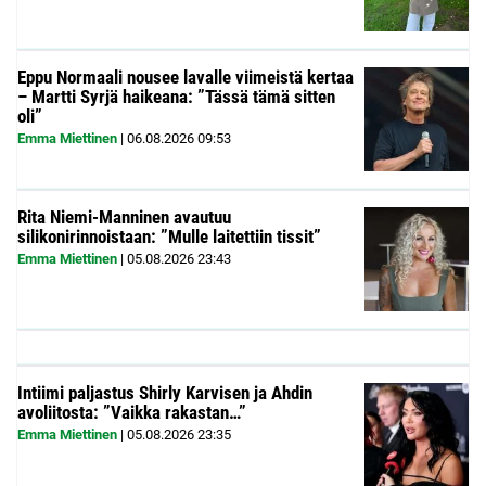
Eppu Normaali nousee lavalle viimeistä kertaa
– Martti Syrjä haikeana: ”Tässä tämä sitten
oli”
Emma Miettinen
|
06.08.2026
09:53
Rita Niemi-Manninen avautuu
silikonirinnoistaan: ”Mulle laitettiin tissit”
Emma Miettinen
|
05.08.2026
23:43
Intiimi paljastus Shirly Karvisen ja Ahdin
avoliitosta: ”Vaikka rakastan…”
Emma Miettinen
|
05.08.2026
23:35