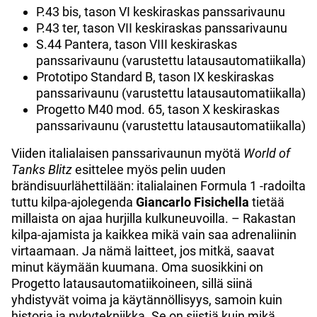
P.43 bis, tason VI keskiraskas panssarivaunu
P.43 ter, tason VII keskiraskas panssarivaunu
S.44 Pantera, tason VIII keskiraskas
panssarivaunu (varustettu latausautomatiikalla)
Prototipo Standard B, tason IX keskiraskas
panssarivaunu (varustettu latausautomatiikalla)
Progetto M40 mod. 65, tason X keskiraskas
panssarivaunu (varustettu latausautomatiikalla)
Viiden italialaisen panssarivaunun myötä
World of
Tanks Blitz
esittelee myös pelin uuden
brändisuurlähettilään: italialainen Formula 1 -radoilta
tuttu kilpa-ajolegenda
Giancarlo Fisichella
tietää
millaista on ajaa hurjilla kulkuneuvoilla. – Rakastan
kilpa-ajamista ja kaikkea mikä vain saa adrenaliinin
virtaamaan. Ja nämä laitteet, jos mitkä, saavat
minut käymään kuumana. Oma suosikkini on
Progetto latausautomatiikoineen, sillä siinä
yhdistyvät voima ja käytännöllisyys, samoin kuin
historia ja nykytekniikka. Se on siistiä kuin mikä,