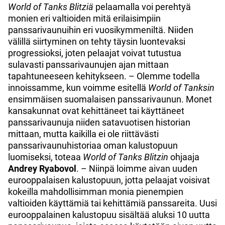
World of Tanks Blitziä
pelaamalla voi perehtyä
monien eri valtioiden mitä erilaisimpiin
panssarivaunuihin eri vuosikymmeniltä. Niiden
välillä siirtyminen on tehty täysin luontevaksi
progressioksi, joten pelaajat voivat tutustua
sulavasti panssarivaunujen ajan mittaan
tapahtuneeseen kehitykseen. – Olemme todella
innoissamme, kun voimme esitellä
World of Tanksin
ensimmäisen suomalaisen panssarivaunun. Monet
kansakunnat ovat kehittäneet tai käyttäneet
panssarivaunuja niiden satavuotisen historian
mittaan, mutta kaikilla ei ole riittävästi
panssarivaunuhistoriaa oman kalustopuun
luomiseksi, toteaa
World of Tanks Blitzin
ohjaaja
Andrey Ryabovol
. – Niinpä loimme aivan uuden
eurooppalaisen kalustopuun, jotta pelaajat voisivat
kokeilla mahdollisimman monia pienempien
valtioiden käyttämiä tai kehittämiä panssareita. Uusi
eurooppalainen kalustopuu sisältää aluksi 10 uutta