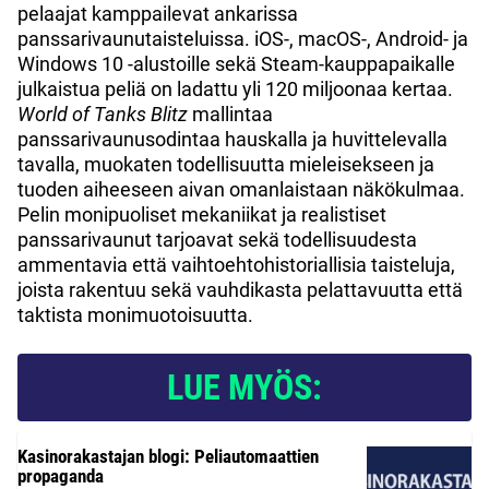
pelaajat kamppailevat ankarissa
panssarivaunutaisteluissa. iOS-, macOS-, Android- ja
Windows 10 -alustoille sekä Steam-kauppapaikalle
julkaistua peliä on ladattu yli 120 miljoonaa kertaa.
World of Tanks Blitz
mallintaa
panssarivaunusodintaa hauskalla ja huvittelevalla
tavalla, muokaten todellisuutta mieleisekseen ja
tuoden aiheeseen aivan omanlaistaan näkökulmaa.
Pelin monipuoliset mekaniikat ja realistiset
panssarivaunut tarjoavat sekä todellisuudesta
ammentavia että vaihtoehtohistoriallisia taisteluja,
joista rakentuu sekä vauhdikasta pelattavuutta että
taktista monimuotoisuutta.
LUE MYÖS:
Kasinorakastajan blogi: Peliautomaattien
propaganda