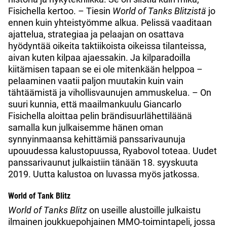
Fisichella kertoo. – Tiesin
World of Tanks Blitzistä
jo
ennen kuin yhteistyömme alkua. Pelissä vaaditaan
ajattelua, strategiaa ja pelaajan on osattava
hyödyntää oikeita taktiikoista oikeissa tilanteissa,
aivan kuten kilpaa ajaessakin. Ja kilparadoilla
kiitämisen tapaan se ei ole mitenkään helppoa –
pelaaminen vaatii paljon muutakin kuin vain
tähtäämistä ja vihollisvaunujen ammuskelua. – On
suuri kunnia, että maailmankuulu Giancarlo
Fisichella aloittaa pelin brändisuurlähettiläänä
samalla kun julkaisemme hänen oman
synnyinmaansa kehittämiä panssarivaunuja
upouudessa kalustopuussa, Ryabovol toteaa. Uudet
panssarivaunut julkaistiin tänään 18. syyskuuta
2019. Uutta kalustoa on luvassa myös jatkossa.
World of Tank Blitz
World of Tanks Blitz
on useille alustoille julkaistu
ilmainen joukkuepohjainen MMO-toimintapeli, jossa