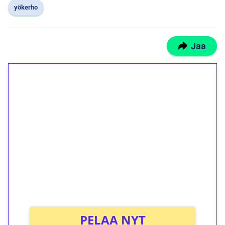
yökerho
Jaa
1€ = 10€ arvosta
ilmaiskierroksia ilman
kierrätystä!
Talleta 1€
Saat heti 50 ilmaiskierrosta Tuohi 1000 -
peliin (arvo 0,20€ per kierros)!
Ei kierrätysvaatimusta!
PELAA NYT