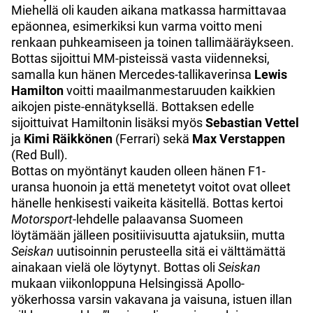
Miehellä oli kauden aikana matkassa harmittavaa
epäonnea, esimerkiksi kun varma voitto meni
renkaan puhkeamiseen ja toinen tallimääräykseen.
Bottas sijoittui MM-pisteissä vasta viidenneksi,
samalla kun hänen Mercedes-tallikaverinsa
Lewis
Hamilton
voitti maailmanmestaruuden kaikkien
aikojen piste-ennätyksellä. Bottaksen edelle
sijoittuivat Hamiltonin lisäksi myös
Sebastian Vettel
ja
Kimi Räikkönen
(Ferrari) sekä
Max Verstappen
(Red Bull).
Bottas on myöntänyt kauden olleen hänen F1-
uransa huonoin ja että menetetyt voitot ovat olleet
hänelle henkisesti vaikeita käsitellä. Bottas kertoi
Motorsport
-lehdelle palaavansa Suomeen
löytämään jälleen positiivisuutta ajatuksiin, mutta
Seiskan
uutisoinnin perusteella sitä ei välttämättä
ainakaan vielä ole löytynyt. Bottas oli
Seiskan
mukaan viikonloppuna Helsingissä Apollo-
yökerhossa varsin vakavana ja vaisuna, istuen
illan