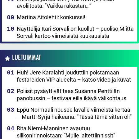
avoliitosta: ”Vaikka rakastan…”
Martina Aitolehti: konkurssi!
Näyttelijä Kari Sorvali on kuollut – puoliso Miitta
Sorvali kertoo viimeisistä kuukausista
LUETUIMMAT
Huh! Jere Karalahti jouduttiin poistamaan
festareiden VIP-alueelta – katso video ja kuvat
Poliisit pysäyttivät taas Susanna Penttilän
panobussin – festivaaleilla ikävä välikohtaus
Eppu Normaali nousee lavalle viimeistä kertaa
– Martti Syrjä haikeana: ”Tässä tämä sitten oli”
Rita Niemi-Manninen avautuu
silikonirinnoistaan: ”Mulle laitettiin tissit”