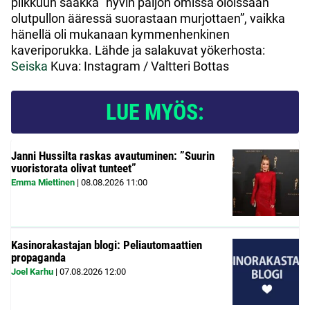
pilkkuun saakka ”hyvin paljon omissa oloissaan
olutpullon ääressä suorastaan murjottaen”, vaikka
hänellä oli mukanaan kymmenhenkinen
kaveriporukka.
Lähde ja salakuvat yökerhosta:
Seiska
Kuva: Instagram / Valtteri Bottas
LUE MYÖS:
Janni Hussilta raskas avautuminen: ”Suurin
vuoristorata olivat tunteet”
Emma Miettinen
|
08.08.2026
11:00
Kasinorakastajan blogi: Peliautomaattien
propaganda
Joel Karhu
|
07.08.2026
12:00