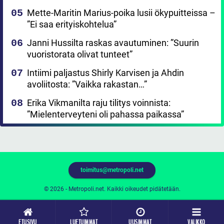
Mette-Maritin Marius-poika lusii ökypuitteissa –
”Ei saa erityiskohtelua”
Janni Hussilta raskas avautuminen: ”Suurin
vuoristorata olivat tunteet”
Intiimi paljastus Shirly Karvisen ja Ahdin
avoliitosta: ”Vaikka rakastan…”
Erika Vikmanilta raju tilitys voinnista:
”Mielenterveyteni oli pahassa paikassa”
toimitus@metropoli.net
© 2026 - Metropoli.net. Kaikki oikeudet pidätetään.
ETUSIVU
LUETUIMMAT
UUSIMMAT
VALIKKO