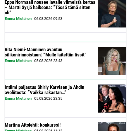
Eppu Normaali nousee lavalle viimeistä kertaa
– Martti Syrjä haikeana: ”Tässä tämä sitten
oli”
Emma Miettinen
|
06.08.2026
09:53
Rita Niemi-Manninen avautuu
silikonirinnoistaan: ”Mulle laitettiin tissit”
Emma Miettinen
|
05.08.2026
23:43
Intiimi paljastus Shirly Karvisen ja Ahdin
avoliitosta: ”Vaikka rakastan…”
Emma Miettinen
|
05.08.2026
23:35
Martina Aitolehti: konkurssi!
Emma Miettinen
|
05.08.2026
11:13