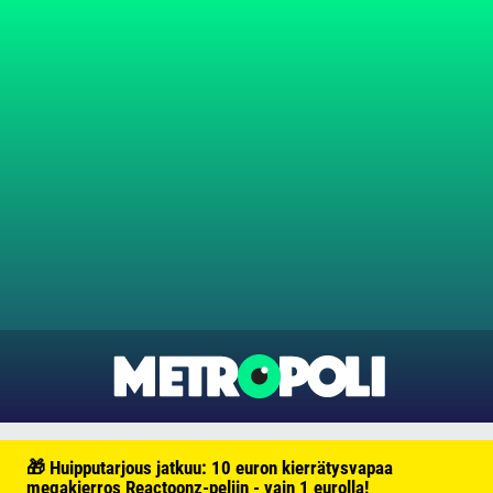
🎁 Huipputarjous jatkuu: 10 euron kierrätysvapaa
megakierros Reactoonz-peliin - vain 1 eurolla!