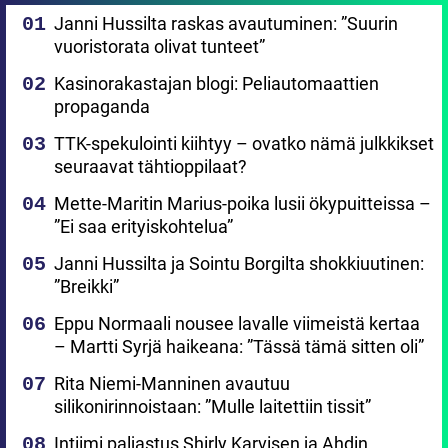
Janni Hussilta raskas avautuminen: ”Suurin
vuoristorata olivat tunteet”
Kasinorakastajan blogi: Peliautomaattien
propaganda
TTK-spekulointi kiihtyy – ovatko nämä julkkikset
seuraavat tähtioppilaat?
Mette-Maritin Marius-poika lusii ökypuitteissa –
”Ei saa erityiskohtelua”
Janni Hussilta ja Sointu Borgilta shokkiuutinen:
”Breikki”
Eppu Normaali nousee lavalle viimeistä kertaa
– Martti Syrjä haikeana: ”Tässä tämä sitten oli”
Rita Niemi-Manninen avautuu
silikonirinnoistaan: ”Mulle laitettiin tissit”
Intiimi paljastus Shirly Karvisen ja Ahdin