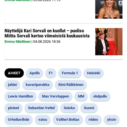
Näyttelijä Kari Sorvali on kuollut – puoliso
Miitta Sorvali kertoo viimeisistä kuukausista
Emma Miettinen
|
04.08.2026
18:36
AIHEET
Apollo
F1
Formula 1
Helsinki
juhlat
kaveriporukka
Kimi Räikkönen
Lewis Hamilton
Max Verstappen
MM
olutpullo
pisteet
Sebastian Vettel
Seiska
Suomi
Urheiluviihde
vaisu
Valtteri Bottas
viides
yksin