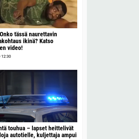
Onko tässä naurettavin
akohtaus ikinä? Katso
en video!
0
12:30
ntä touhua – lapset heittelivät
loja autotielle, kuljettaja ampui