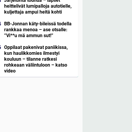
Järjetöntä touhua – lapset
heittelivät lumipalloja autotielle,
kuljettaja ampui heitä kohti
BB-Jonnan käty-bileissä todella
rankkaa menoa – ase otsalle:
”Vi**u mä ammun sut!”
Oppilaat pakenivat paniikissa,
kun haulikkomies ilmestyi
kouluun – tilanne ratkesi
rohkeaan väliintuloon – katso
video