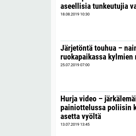
aseellisia tunkeutujia v
18.08.2019
10:30
Järjetöntä touhua – na
ruokapaikassa kylmien 
25.07.2019
07:00
Hurja video – järkälemäi
painiottelussa poliisin 
asetta vyöltä
13.07.2019
13:45