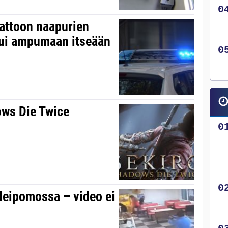
kattoon naapurien
tui ampumaan itseään
ows Die Twice
 leipomossa – video ei