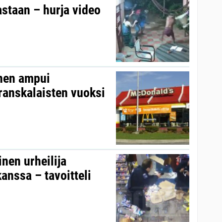
astaan – hurja video
inen ampui
ranskalaisten vuoksi
nen urheilija
kanssa – tavoitteli