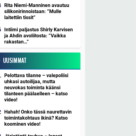
Rita Niemi-Manninen avautuu
silikonirinnoistaan: ”Mulle
laitettiin tissit”
Intiimi paljastus Shirly Karvisen
ja Ahdin avoliitosta: ”Vaikka
rakastan…”
UUSIMMAT
Pelottava tilanne – valepoliisi
uhkasi autoilijaa, mutta
neuvokas toiminta käänsi
tilanteen päälaelleen – katso
video!
Hahah! Onko tässä naurettavin
toimintakohtaus ikinä? Katso
koominen video!