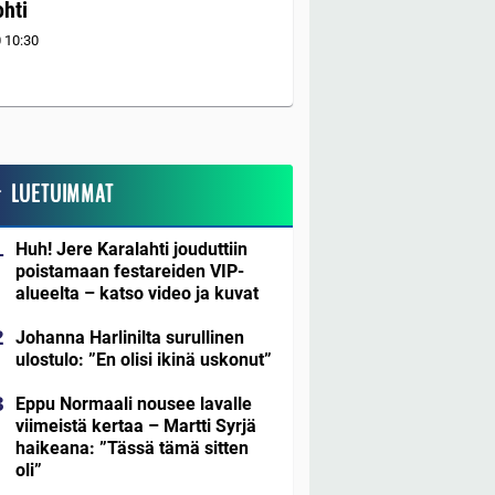
ohti
0
10:30
LUETUIMMAT
Huh! Jere Karalahti jouduttiin
poistamaan festareiden VIP-
alueelta – katso video ja kuvat
Johanna Harlinilta surullinen
ulostulo: ”En olisi ikinä uskonut”
Eppu Normaali nousee lavalle
viimeistä kertaa – Martti Syrjä
haikeana: ”Tässä tämä sitten
oli”