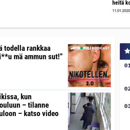
heitä k
11.01.202
ä todella rankkaa
Vi**u mä ammun sut!”
ikissa, kun
ouluun – tilanne
tuloon – katso video