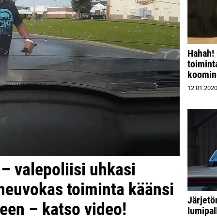
Hahah! 
toimint
koomin
12.01.202
 – valepoliisi uhkasi
 neuvokas toiminta käänsi
Järjetö
leen – katso video!
lumipal