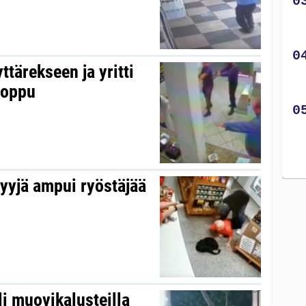
ttärekseen ja yritti
 loppu
yyjä ampui ryöstäjää
li muovikalusteilla