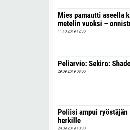
Mies pamautti aseella 
metelin vuoksi – onnis
11.10.2019
12:30
Peliarvio: Sekiro: Shad
29.09.2019
08:00
Poliisi ampui ryöstäjän
herkille
24.09.2019
10:30