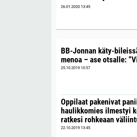
26.01.2020
13:45
BB-Jonnan käty-bileiss
menoa – ase otsalle: ”
25.10.2019
10:57
Oppilaat pakenivat pani
haulikkomies ilmestyi k
ratkesi rohkeaan väliin
22.10.2019
13:45