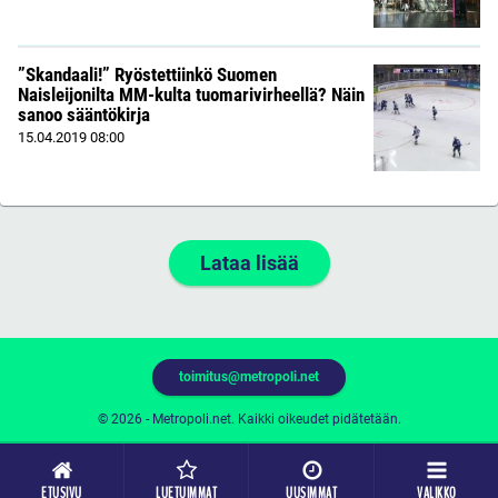
”Skandaali!” Ryöstettiinkö Suomen
Naisleijonilta MM-kulta tuomarivirheellä? Näin
sanoo sääntökirja
15.04.2019
08:00
Lataa lisää
toimitus@metropoli.net
© 2026 - Metropoli.net. Kaikki oikeudet pidätetään.
ETUSIVU
LUETUIMMAT
UUSIMMAT
VALIKKO