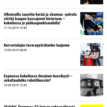
Ulkomailla suosittu kerää ja skannaa -palvelu
siirtää kaupan kassajonot historiaan –
kokeilussa jo pääkaupunkiseudulla!
17.10.2019
13:45
Kerrostalojen tavarapyörähanke laajenee
15.09.2019
08:00
Espoossa kokeilussa ilmainen bussikyyti –
uskaltaudutko robottibussiin?
10.09.2019
13:45
Iltalehti: Espoossa 52 lapsen seksuaalisesta