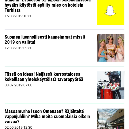
hyväksikäytöstä epäilty mies on kotoisin
Turkista
15.08.2019
10:30
Suomen luonnollisesti kauneimmat missit
2019 on valittu!
12.08.2019
09:30
Tässä on ideaa! Neljässä kerrostalossa
kokeillaan yhteiskäyttöistä tavarapyörää
08.07.2019
07:00
Massamurha Isoon Omenaan? Räjähteitä
vappujuhliin? Mikä meitä suomalaisia oikein
vaivaa?
02.05.2019
12:30