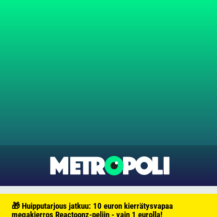
🎁 Huipputarjous jatkuu: 10 euron kierrätysvapaa
megakierros Reactoonz-peliin - vain 1 eurolla!