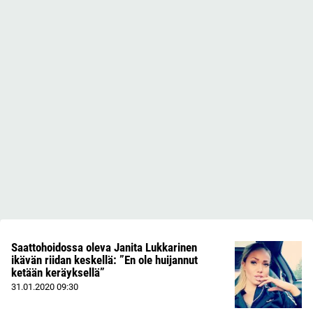
Saattohoidossa oleva Janita Lukkarinen
ikävän riidan keskellä: ”En ole huijannut
ketään keräyksellä”
31.01.2020
09:30