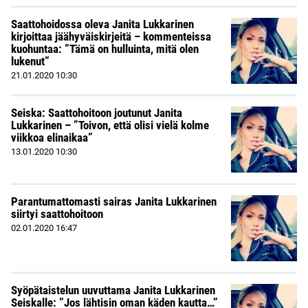
Saattohoidossa oleva Janita Lukkarinen
kirjoittaa jäähyväiskirjeitä – kommenteissa
kuohuntaa: ”Tämä on hulluinta, mitä olen
lukenut”
21.01.2020
10:30
Seiska: Saattohoitoon joutunut Janita
Lukkarinen – ”Toivon, että olisi vielä kolme
viikkoa elinaikaa”
13.01.2020
10:30
Parantumattomasti sairas Janita Lukkarinen
siirtyi saattohoitoon
02.01.2020
16:47
Syöpätaistelun uuvuttama Janita Lukkarinen
Seiskalle: ”Jos lähtisin oman käden kautta…”