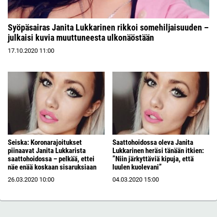
Syöpäsairas Janita Lukkarinen rikkoi somehiljaisuuden –
julkaisi kuvia muuttuneesta ulkonäöstään
17.10.2020
11:00
Seiska: Koronarajoitukset
Saattohoidossa oleva Janita
piinaavat Janita Lukkarista
Lukkarinen heräsi tänään itkien:
saattohoidossa – pelkää, ettei
”Niin järkyttäviä kipuja, että
näe enää koskaan sisaruksiaan
luulen kuolevani”
26.03.2020
10:00
04.03.2020
15:00