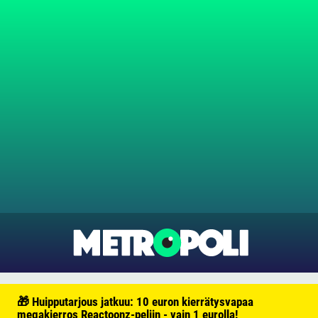
🎁 Huipputarjous jatkuu: 10 euron kierrätysvapaa
megakierros Reactoonz-peliin - vain 1 eurolla!