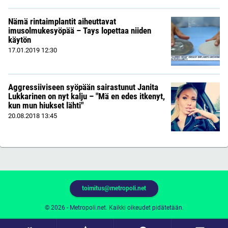
Nämä rintaimplantit aiheuttavat
imusolmukesyöpää – Tays lopettaa niiden
käytön
17.01.2019
12:30
Aggressiiviseen syöpään sairastunut Janita
Lukkarinen on nyt kalju – "Mä en edes itkenyt,
kun mun hiukset lähti"
20.08.2018
13:45
toimitus@metropoli.net
© 2026 - Metropoli.net. Kaikki oikeudet pidätetään.