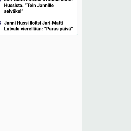
Hussista: ”Tein Jannille
selväksi”
Janni Hussi iloitsi Jari-Matti
Latvala vierellään: ”Paras päivä”