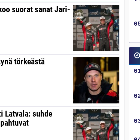
koo suorat sanat Jari-
tynä törkeästä
ti Latvala: suhde
apahtuvat