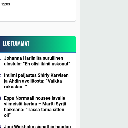
6
12:03
LUETUIMMAT
Johanna Harlinilta surullinen
ulostulo: ”En olisi ikinä uskonut”
Intiimi paljastus Shirly Karvisen
ja Ahdin avoliitosta: ”Vaikka
rakastan…”
Eppu Normaali nousee lavalle
viimeistä kertaa – Martti Syrjä
haikeana: ”Tässä tämä sitten
oli”
Jani Wickholm siunattiin haudan