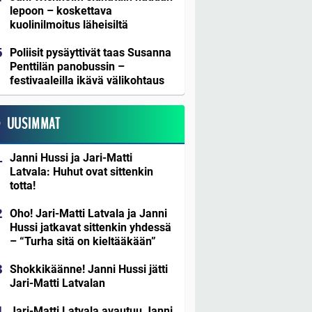
lepoon – koskettava
kuolinilmoitus läheisiltä
Poliisit pysäyttivät taas Susanna
Penttilän panobussin –
festivaaleilla ikävä välikohtaus
UUSIMMAT
Janni Hussi ja Jari-Matti
Latvala: Huhut ovat sittenkin
totta!
Oho! Jari-Matti Latvala ja Janni
Hussi jatkavat sittenkin yhdessä
– “Turha sitä on kieltääkään”
Shokkikäänne! Janni Hussi jätti
Jari-Matti Latvalan
Jari-Matti Latvala avautuu Janni