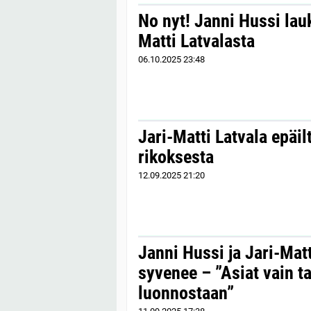
No nyt! Janni Hussi lau
Matti Latvalasta
06.10.2025
23:48
Jari-Matti Latvala epäil
rikoksesta
12.09.2025
21:20
Janni Hussi ja Jari-Mat
syvenee – ”Asiat vain t
luonnostaan”