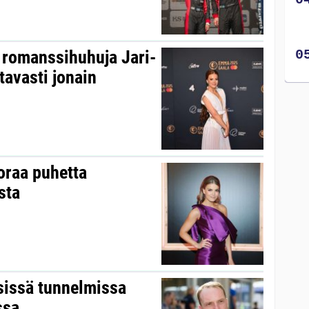
romanssihuhuja Jari-
tavasti jonain
uoraa puhetta
sta
isissä tunnelmissa
ssa