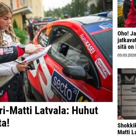
Oho! Ja
jatkava
sitä on
03.03.202
ri-Matti Latvala: Huhut
ta!
Shokkik
Matti L