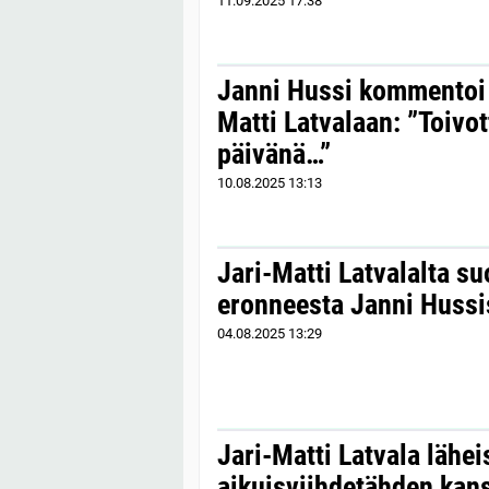
11.09.2025
17:38
Janni Hussi kommentoi 
Matti Latvalaan: ”Toivot
päivänä…”
10.08.2025
13:13
Jari-Matti Latvalalta s
eronneesta Janni Hussi
04.08.2025
13:29
Jari-Matti Latvala lähe
aikuisviihdetähden kan