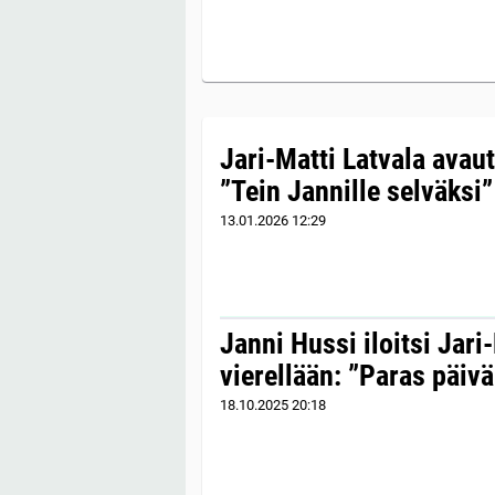
Jari-Matti Latvala avau
”Tein Jannille selväksi”
13.01.2026
12:29
Janni Hussi iloitsi Jari
vierellään: ”Paras päivä
18.10.2025
20:18