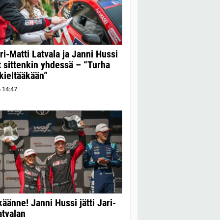
ri-Matti Latvala ja Janni Hussi
t sittenkin yhdessä – “Turha
 kieltääkään”
6
14:47
äänne! Janni Hussi jätti Jari-
atvalan