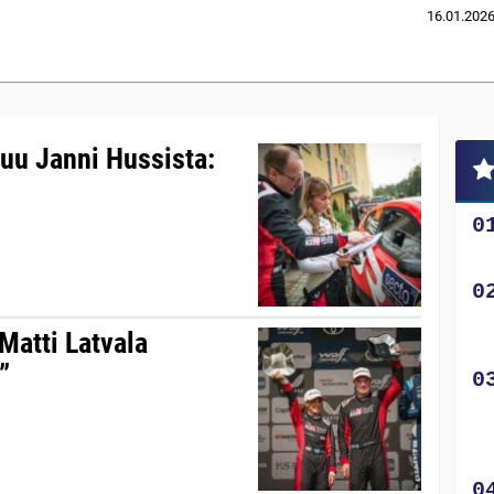
16.01.202
tuu Janni Hussista:
-Matti Latvala
”