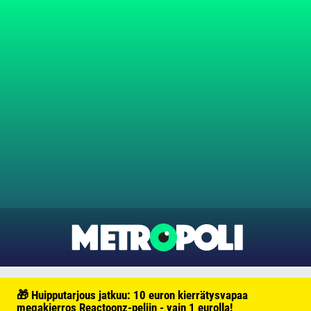
🎁 Huipputarjous jatkuu: 10 euron kierrätysvapaa
megakierros Reactoonz-peliin - vain 1 eurolla!