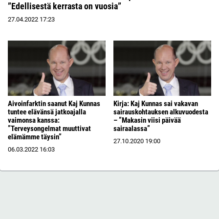
”Edellisestä kerrasta on vuosia”
27.04.2022
17:23
Aivoinfarktin saanut Kaj Kunnas
Kirja: Kaj Kunnas sai vakavan
tuntee elävänsä jatkoajalla
sairauskohtauksen alkuvuodesta
vaimonsa kanssa:
– ”Makasin viisi päivää
”Terveysongelmat muuttivat
sairaalassa”
elämämme täysin”
27.10.2020
19:00
06.03.2022
16:03