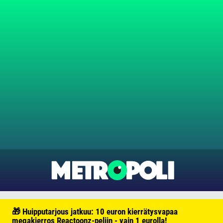
🎁 Huipputarjous jatkuu: 10 euron kierrätysvapaa
megakierros Reactoonz-peliin - vain 1 eurolla!