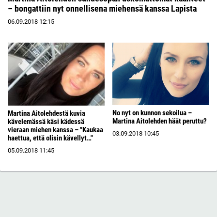
– bongattiin nyt onnellisena miehensä kanssa Lapista
06.09.2018
12:15
No nyt on kunnon sekoilua –
Martina Aitolehdestä kuvia
Martina Aitolehden häät peruttu?
kävelemässä käsi kädessä
vieraan miehen kanssa – "Kaukaa
03.09.2018
10:45
haettua, että olisin kävellyt…"
05.09.2018
11:45