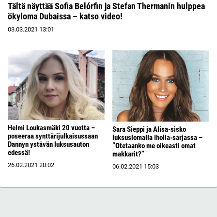
Tältä näyttää Sofia Belórfin ja Stefan Thermanin hulppea
ökyloma Dubaissa – katso video!
03.03.2021
13:01
Helmi Loukasmäki 20 vuotta –
Sara Sieppi ja Alisa-sisko
poseeraa synttärijulkaisussaan
luksuslomalla Iholla-sarjassa –
Dannyn ystävän luksusauton
”Otetaanko me oikeasti omat
edessä!
makkarit?”
26.02.2021
20:02
06.02.2021
15:03