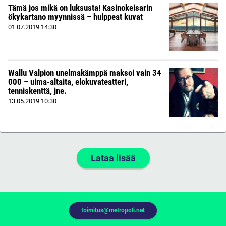
Tämä jos mikä on luksusta! Kasinokeisarin
ökykartano myynnissä – hulppeat kuvat
01.07.2019
14:30
Wallu Valpion unelmakämppä maksoi vain 34
000 – uima-altaita, elokuvateatteri,
tenniskenttä, jne.
13.05.2019
10:30
Lataa lisää
toimitus@metropoli.net