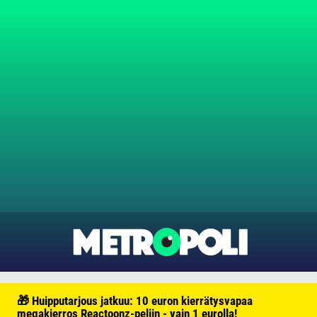
🎁 Huipputarjous jatkuu: 10 euron kierrätysvapaa
megakierros Reactoonz-peliin - vain 1 eurolla!