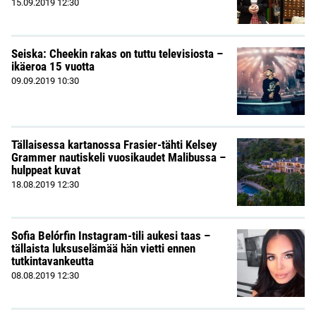
15.09.2019
12:30
Seiska: Cheekin rakas on tuttu televisiosta –
ikäeroa 15 vuotta
09.09.2019
10:30
Tällaisessa kartanossa Frasier-tähti Kelsey
Grammer nautiskeli vuosikaudet Malibussa –
hulppeat kuvat
18.08.2019
12:30
Sofia Belórfin Instagram-tili aukesi taas –
tällaista luksuselämää hän vietti ennen
tutkintavankeutta
08.08.2019
12:30