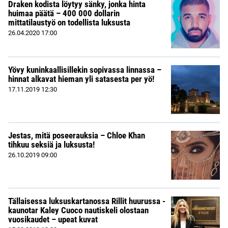
Draken kodista löytyy sänky, jonka hinta
huimaa päätä – 400 000 dollarin
mittatilaustyö on todellista luksusta
26.04.2020
17:00
Yövy kuninkaallisillekin sopivassa linnassa –
hinnat alkavat hieman yli satasesta per yö!
17.11.2019
12:30
Jestas, mitä poseerauksia – Chloe Khan
tihkuu seksiä ja luksusta!
26.10.2019
09:00
Tällaisessa luksuskartanossa Rillit huurussa -
kaunotar Kaley Cuoco nautiskeli olostaan
vuosikaudet – upeat kuvat