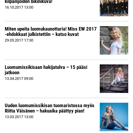
kilpailijoiden bikinikuva!
16.10.2017
13:00
Miten upeita luomukaunottaria! Miss EW 2017
-ehdokkaat julkistettiin – katso kuvat
29.05.2017
17:30
Luomumissikisaan hakijatulva – 15 pääsi
jatkoon
13.04.2017
09:00
Uuden luomumissikisan tuomaristossa myös
Riitta Väisänen – hakuaika päättyy pian!
13.03.2017
13:00