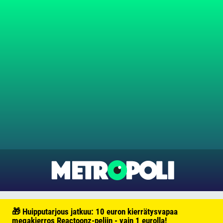
🎁 Huipputarjous jatkuu: 10 euron kierrätysvapaa
megakierros Reactoonz-peliin - vain 1 eurolla!