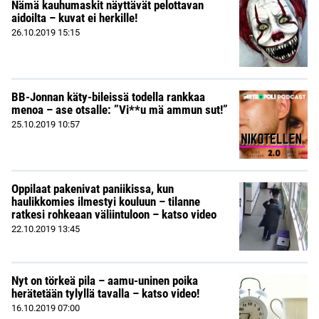
Nämä kauhumaskit näyttävät pelottavan
aidoilta – kuvat ei herkille!
26.10.2019
15:15
BB-Jonnan käty-bileissä todella rankkaa
menoa – ase otsalle: ”Vi**u mä ammun sut!”
25.10.2019
10:57
Oppilaat pakenivat paniikissa, kun
haulikkomies ilmestyi kouluun – tilanne
ratkesi rohkeaan väliintuloon – katso video
22.10.2019
13:45
Nyt on törkeä pila – aamu-uninen poika
herätetään tylyllä tavalla – katso video!
16.10.2019
07:00