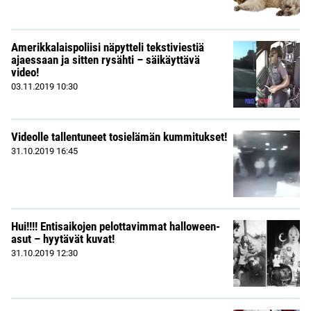
Amerikkalaispoliisi näpytteli tekstiviestiä
ajaessaan ja sitten rysähti – säikäyttävä
video!
03.11.2019
10:30
Videolle tallentuneet tosielämän kummitukset!
31.10.2019
16:45
Hui!!!! Entisaikojen pelottavimmat halloween-
asut – hyytävät kuvat!
31.10.2019
12:30