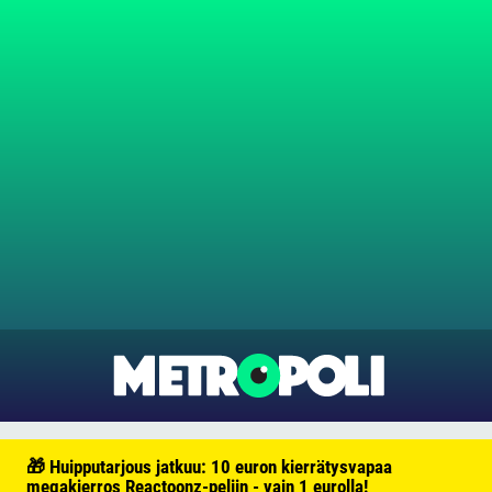
🎁 Huipputarjous jatkuu: 10 euron kierrätysvapaa
megakierros Reactoonz-peliin - vain 1 eurolla!