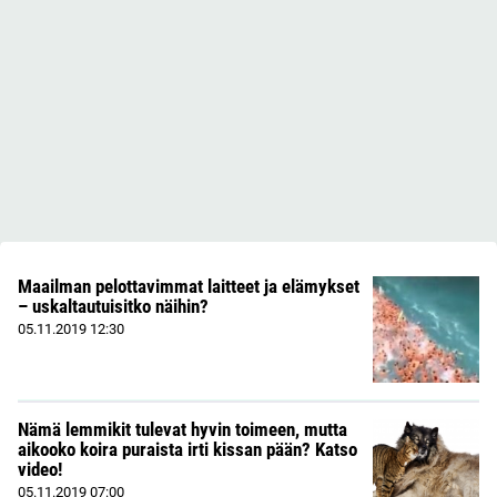
Maailman pelottavimmat laitteet ja elämykset
– uskaltautuisitko näihin?
05.11.2019
12:30
Nämä lemmikit tulevat hyvin toimeen, mutta
aikooko koira puraista irti kissan pään? Katso
video!
05.11.2019
07:00