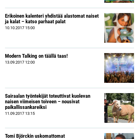
Erikoinen kalenteri yhdistää alastomat naiset
ja kalat – katso parhaat palat
10.10.2017
15:00
Modern Talking on täällä taas!
13.09.2017
12:00
Sairaalan työntekijät toteuttivat kuolevan
naisen viimeisen toiveen – nousivat
paikallissankareiksi
11.09.2017
13:15
Tomi Björckin uskomattomat