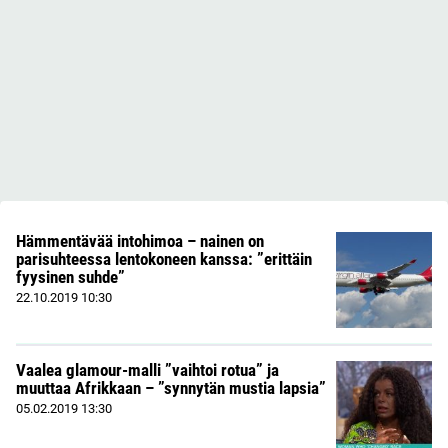
Hämmentävää intohimoa – nainen on
parisuhteessa lentokoneen kanssa: ”erittäin
fyysinen suhde”
22.10.2019
10:30
Vaalea glamour-malli ”vaihtoi rotua” ja
muuttaa Afrikkaan – ”synnytän mustia lapsia”
05.02.2019
13:30