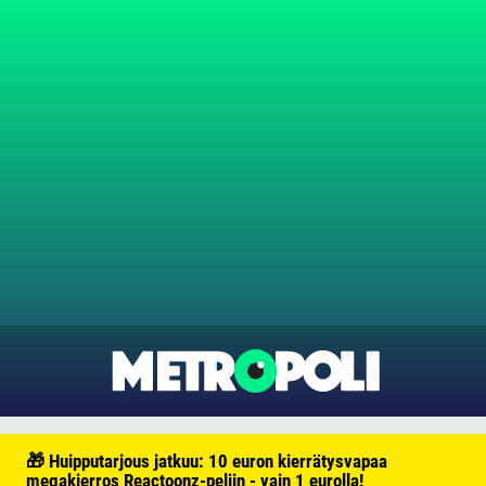
🎁 Huipputarjous jatkuu: 10 euron kierrätysvapaa
megakierros Reactoonz-peliin - vain 1 eurolla!