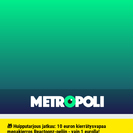
🎁 Huipputarjous jatkuu: 10 euron kierrätysvapaa
megakierros Reactoonz-peliin - vain 1 eurolla!