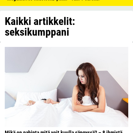
Kaikki artikkelit:
seksikumppani
Mikä on pahinta mitä voit kuulla sängyssä? – 8 ihmistä