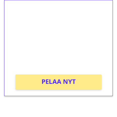
1€ = 10€ arvosta
ilmaiskierroksia ilman
kierrätystä!
Talleta 1€
Saat heti 50 ilmaiskierrosta Tuohi 1000 -
peliin (arvo 0,20€ per kierros)!
Ei kierrätysvaatimusta!
PELAA NYT