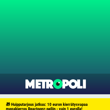
🎁 Huipputarjous jatkuu: 10 euron kierrätysvapaa
megakierros Reactoonz-peliin - vain 1 eurolla!