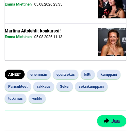
Emma Miettinen
|
05.08.2026
23:35
Martina Aitolehti: konkurssi!
Emma Miettinen
|
05.08.2026
11:13
AIHEET
enemmän
epäitsekäs
kiltti
kumppani
Parisuhteet
rakkaus
Seksi
seksikumppani
tutkimus
vinkki
Jaa