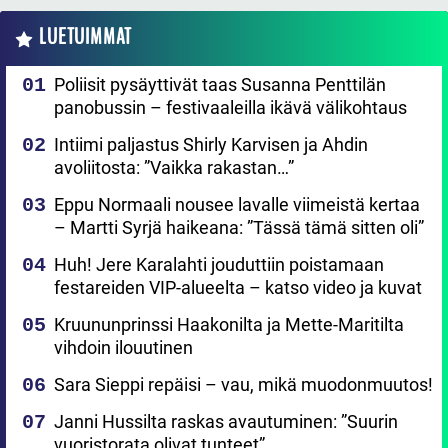
LUETUIMMAT
Poliisit pysäyttivät taas Susanna Penttilän
panobussin – festivaaleilla ikävä välikohtaus
Intiimi paljastus Shirly Karvisen ja Ahdin
avoliitosta: ”Vaikka rakastan…”
Eppu Normaali nousee lavalle viimeistä kertaa
– Martti Syrjä haikeana: ”Tässä tämä sitten oli”
Huh! Jere Karalahti jouduttiin poistamaan
festareiden VIP-alueelta – katso video ja kuvat
Kruununprinssi Haakonilta ja Mette-Maritilta
vihdoin ilouutinen
Sara Sieppi repäisi – vau, mikä muodonmuutos!
Janni Hussilta raskas avautuminen: ”Suurin
vuoristorata olivat tunteet”