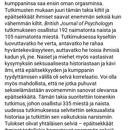
kumppaninsa saa ensin oman orgasminsa.
Tutkimusten mukaan juuri tämän takia kiltit ja
epäitsekkäät ihmiset saavat enemmän seksiä kuin
vähemmän kiltit.
British Journal of Psychology
n
tutkimukseen osallistui 192 naimatonta naista ja
105 naimatonta miestä. Tutkimuksessa kyseltiin
luovuttavatko he verta, antavatko he rahaa
hyväntekeväisyyteen, auttavatko he toisia ihmisiä
kadun yli, jne. Naiset ja miehet myös vastasivat
kysymyksiin seksuaalisesta historiastaan ja kävi
ilmi, että epäitsekkyyden ja kumppanin
tyydyttämisen välillä oli selvä korrelaatio.
Voi olla
myös mahdollista, että ne jotka puhuvat
seksielämästään avoimemmin sanovat olevansa
epäitsekkäitä. Tämän takia suoritettiin toinenkin
tutkimus, johon osallistui 335 miestä ja naista.
uudessa tutkimuksessa selvitettiin seksuaalista
historiaa ja tutkittiin sen vaikutuksia narsismiin.
Tulokset olivat yhtäläisen selviä – epäitsekkäät