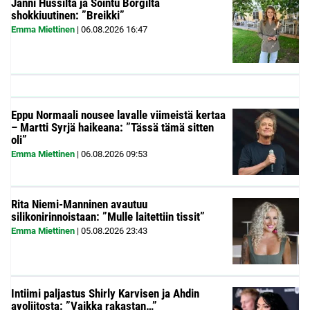
Janni Hussilta ja Sointu Borgilta
shokkiuutinen: ”Breikki”
Emma Miettinen
|
06.08.2026
16:47
Eppu Normaali nousee lavalle viimeistä kertaa
– Martti Syrjä haikeana: ”Tässä tämä sitten
oli”
Emma Miettinen
|
06.08.2026
09:53
Rita Niemi-Manninen avautuu
silikonirinnoistaan: ”Mulle laitettiin tissit”
Emma Miettinen
|
05.08.2026
23:43
Intiimi paljastus Shirly Karvisen ja Ahdin
avoliitosta: ”Vaikka rakastan…”