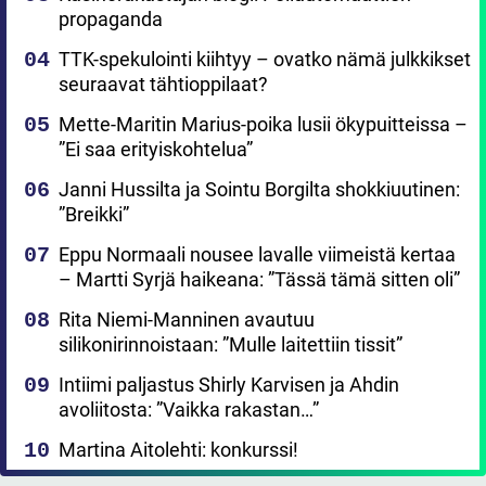
propaganda
TTK-spekulointi kiihtyy – ovatko nämä julkkikset
seuraavat tähtioppilaat?
Mette-Maritin Marius-poika lusii ökypuitteissa –
”Ei saa erityiskohtelua”
Janni Hussilta ja Sointu Borgilta shokkiuutinen:
”Breikki”
Eppu Normaali nousee lavalle viimeistä kertaa
– Martti Syrjä haikeana: ”Tässä tämä sitten oli”
Rita Niemi-Manninen avautuu
silikonirinnoistaan: ”Mulle laitettiin tissit”
Intiimi paljastus Shirly Karvisen ja Ahdin
avoliitosta: ”Vaikka rakastan…”
Martina Aitolehti: konkurssi!