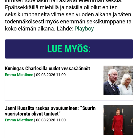
ihmiset todellakin harrastavat enemmän seksiä.
Epäitsekkäillä miehillä ja naisilla oli ollut eniten
seksikumppaneita viimeisen vuoden aikana ja täten
todennäköisesti myös enemmän seksikumppaneita
koko elämän aikana. Lähde:
Playboy
LUE MYÖS:
Kuningas Charlesilla oudot vessasäännöt
Emma Miettinen
|
09.08.2026
11:00
Janni Hussilta raskas avautuminen: ”Suurin
vuoristorata olivat tunteet”
Emma Miettinen
|
08.08.2026
11:00