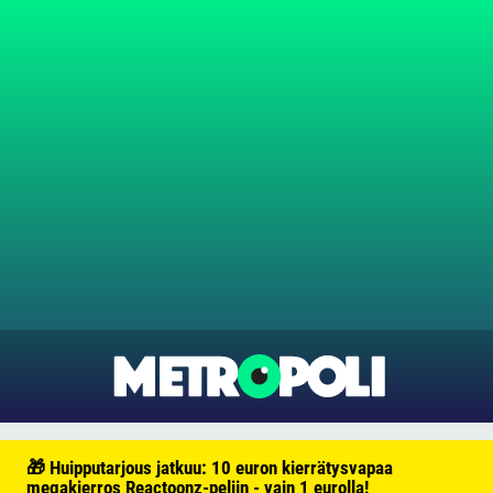
🎁 Huipputarjous jatkuu: 10 euron kierrätysvapaa
megakierros Reactoonz-peliin - vain 1 eurolla!