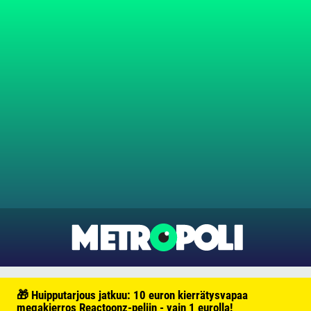
🎁 Huipputarjous jatkuu: 10 euron kierrätysvapaa
megakierros Reactoonz-peliin - vain 1 eurolla!