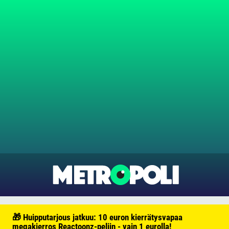
🎁 Huipputarjous jatkuu: 10 euron kierrätysvapaa
megakierros Reactoonz-peliin - vain 1 eurolla!