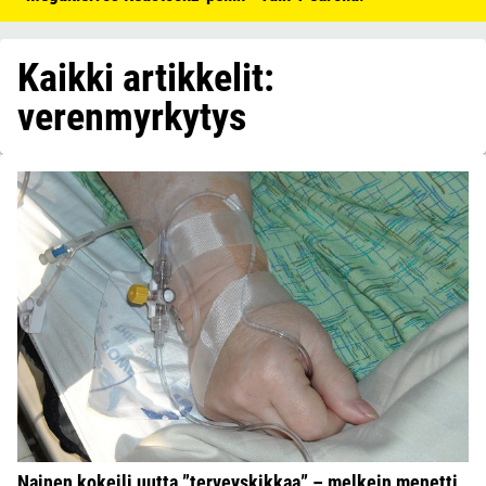
Kaikki artikkelit:
verenmyrkytys
Nainen kokeili uutta ”terveyskikkaa” – melkein menetti