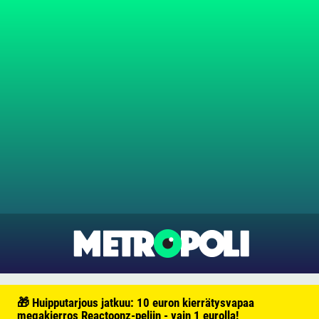
🎁 Huipputarjous jatkuu: 10 euron kierrätysvapaa
megakierros Reactoonz-peliin - vain 1 eurolla!