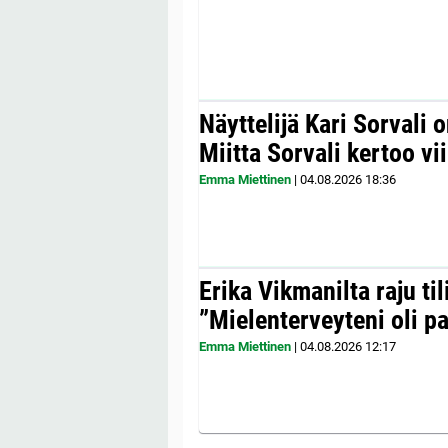
Näyttelijä Kari Sorvali 
Miitta Sorvali kertoo v
Emma Miettinen
|
04.08.2026
18:36
Erika Vikmanilta raju til
”Mielenterveyteni oli p
Emma Miettinen
|
04.08.2026
12:17