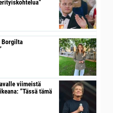
erityiskohtelua”
 Borgilta
”
valle viimeistä
aikeana: ”Tässä tämä