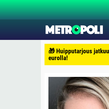
🎁 Huipputarjous jatkuu
eurolla!