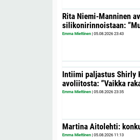
Rita Niemi-Manninen a
silikonirinnoistaan: ”Mul
Emma Miettinen
|
05.08.2026
23:43
Intiimi paljastus Shirly
avoliitosta: ”Vaikka ra
Emma Miettinen
|
05.08.2026
23:35
Martina Aitolehti: konk
Emma Miettinen
|
05.08.2026
11:13