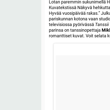
Lotan paremmin sukunimellä Hin
Kuvatekstissä Näkyvä hehkuttaa
Hyvää vuosipäivää rakas.” Julka
pariskunnan kotona vaan studio
televisiossa pyörivässä
Tanssii
parinsa on tanssinopettaja
Mik
romanttiset kuvat. Voit selata 