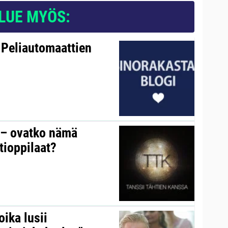
LUE MYÖS:
 Peliautomaattien
y – ovatko nämä
tioppilaat?
ika lusii