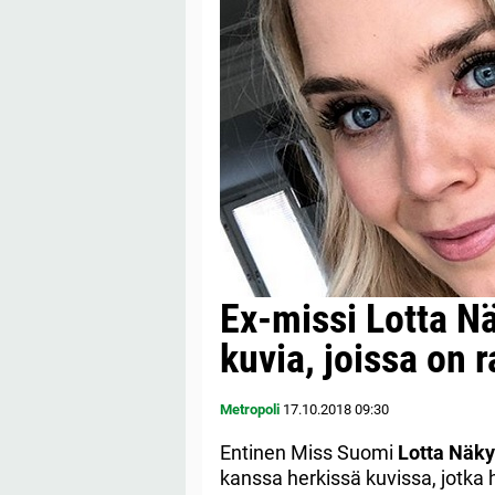
Ex-missi Lotta Nä
kuvia, joissa on
Metropoli
17.10.2018
09:30
Entinen Miss Suomi
Lotta Näk
kanssa herkissä kuvissa, jotka 