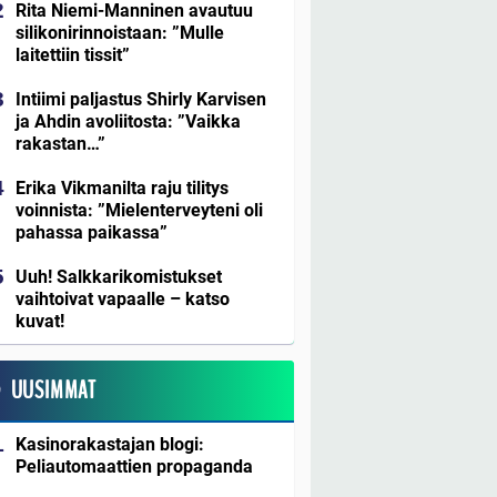
Rita Niemi-Manninen avautuu
silikonirinnoistaan: ”Mulle
laitettiin tissit”
Intiimi paljastus Shirly Karvisen
ja Ahdin avoliitosta: ”Vaikka
rakastan…”
Erika Vikmanilta raju tilitys
voinnista: ”Mielenterveyteni oli
pahassa paikassa”
Uuh! Salkkarikomistukset
vaihtoivat vapaalle – katso
kuvat!
UUSIMMAT
Kasinorakastajan blogi:
Peliautomaattien propaganda