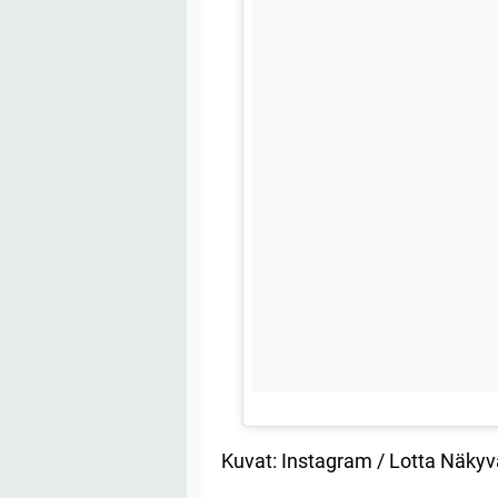
Kuvat: Instagram / Lotta Näkyv