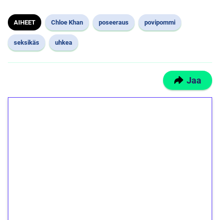
AIHEET
Chloe Khan
poseeraus
povipommi
seksikäs
uhkea
Jaa
1€ = 10€ arvosta
ilmaiskierroksia ilman
kierrätystä!
Talleta 1€
Saat heti 50 ilmaiskierrosta Tuohi 1000 -
peliin (arvo 0,20€ per kierros)!
Ei kierrätysvaatimusta!