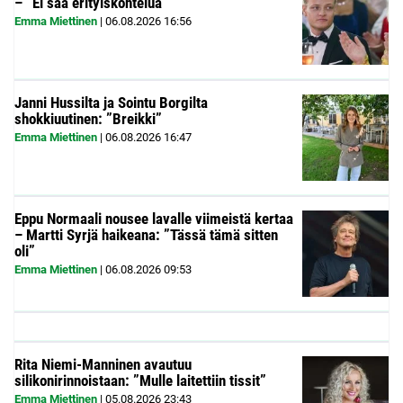
– ”Ei saa erityiskohtelua”
Emma Miettinen
|
06.08.2026
16:56
Janni Hussilta ja Sointu Borgilta
shokkiuutinen: ”Breikki”
Emma Miettinen
|
06.08.2026
16:47
Eppu Normaali nousee lavalle viimeistä kertaa
– Martti Syrjä haikeana: ”Tässä tämä sitten
oli”
Emma Miettinen
|
06.08.2026
09:53
Rita Niemi-Manninen avautuu
silikonirinnoistaan: ”Mulle laitettiin tissit”
Emma Miettinen
|
05.08.2026
23:43