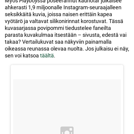
Myös
Playboyssa
poseerannut kaunotar julkaisee
ahkerasti 1,9 miljoonalle Instagram-seuraajalleen
seksikkäitä kuvia, joissa naisen erittäin kapea
vyötärö ja valtavat silikonirinnat korostuvat. Tässä
kuvasarjassa povipommi tiedustelee faneilta
parasta kuvakulmaa itsestään – sivusta, edestä vai
takaa? Vertailukuvat saa näkyviin painamalla
oikeassa reunassa olevaa nuolta. Jos julkaisu ei näy,
sen voi katsoa
täältä
.