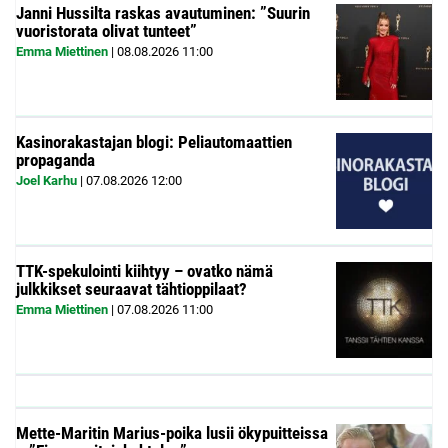
Janni Hussilta raskas avautuminen: ”Suurin
vuoristorata olivat tunteet”
Emma Miettinen
|
08.08.2026
11:00
Kasinorakastajan blogi: Peliautomaattien
propaganda
Joel Karhu
|
07.08.2026
12:00
TTK-spekulointi kiihtyy – ovatko nämä
julkkikset seuraavat tähtioppilaat?
Emma Miettinen
|
07.08.2026
11:00
Mette-Maritin Marius-poika lusii ökypuitteissa