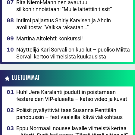
Rita Niemi-Manninen avautuu
silikonirinnoistaan: ”Mulle laitettiin tissit”
Intiimi paljastus Shirly Karvisen ja Ahdin
avoliitosta: ”Vaikka rakastan…”
Martina Aitolehti: konkurssi!
Näyttelijä Kari Sorvali on kuollut – puoliso Miitta
Sorvali kertoo viimeisistä kuukausista
LUETUIMMAT
Huh! Jere Karalahti jouduttiin poistamaan
festareiden VIP-alueelta – katso video ja kuvat
Poliisit pysäyttivät taas Susanna Penttilän
panobussin – festivaaleilla ikävä välikohtaus
Eppu Normaali nousee lavalle viimeistä kertaa