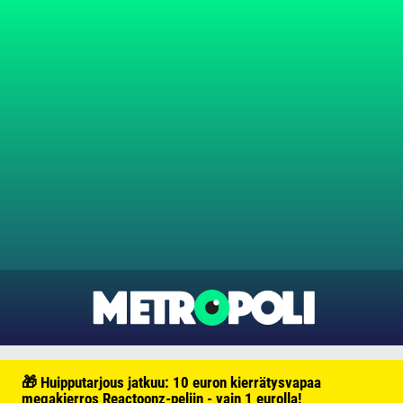
🎁 Huipputarjous jatkuu: 10 euron kierrätysvapaa
megakierros Reactoonz-peliin - vain 1 eurolla!