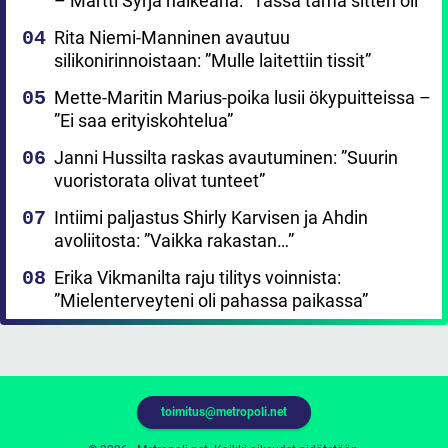
– Martti Syrjä haikeana: ”Tässä tämä sitten oli”
Rita Niemi-Manninen avautuu
silikonirinnoistaan: ”Mulle laitettiin tissit”
Mette-Maritin Marius-poika lusii ökypuitteissa –
”Ei saa erityiskohtelua”
Janni Hussilta raskas avautuminen: ”Suurin
vuoristorata olivat tunteet”
Intiimi paljastus Shirly Karvisen ja Ahdin
avoliitosta: ”Vaikka rakastan…”
Erika Vikmanilta raju tilitys voinnista:
”Mielenterveyteni oli pahassa paikassa”
toimitus@metropoli.net