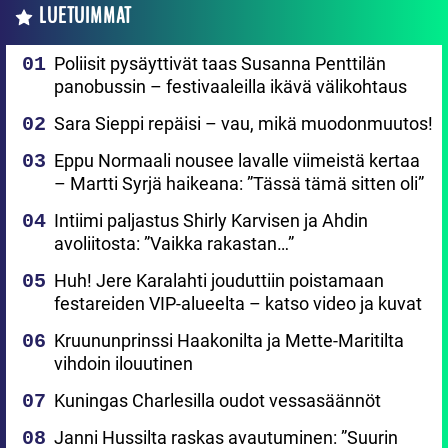
LUETUIMMAT
Poliisit pysäyttivät taas Susanna Penttilän
panobussin – festivaaleilla ikävä välikohtaus
Sara Sieppi repäisi – vau, mikä muodonmuutos!
Eppu Normaali nousee lavalle viimeistä kertaa
– Martti Syrjä haikeana: ”Tässä tämä sitten oli”
Intiimi paljastus Shirly Karvisen ja Ahdin
avoliitosta: ”Vaikka rakastan…”
Huh! Jere Karalahti jouduttiin poistamaan
festareiden VIP-alueelta – katso video ja kuvat
Kruununprinssi Haakonilta ja Mette-Maritilta
vihdoin ilouutinen
Kuningas Charlesilla oudot vessasäännöt
Janni Hussilta raskas avautuminen: ”Suurin