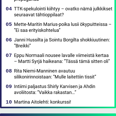
TTK-spekulointi kiihtyy – ovatko nämä julkkikset
seuraavat tähtioppilaat?
Mette-Maritin Marius-poika lusii ökypuitteissa –
”Ei saa erityiskohtelua”
Janni Hussilta ja Sointu Borgilta shokkiuutinen:
”Breikki”
Eppu Normaali nousee lavalle viimeistä kertaa
– Martti Syrjä haikeana: ”Tässä tämä sitten oli”
Rita Niemi-Manninen avautuu
silikonirinnoistaan: ”Mulle laitettiin tissit”
Intiimi paljastus Shirly Karvisen ja Ahdin
avoliitosta: ”Vaikka rakastan…”
Martina Aitolehti: konkurssi!