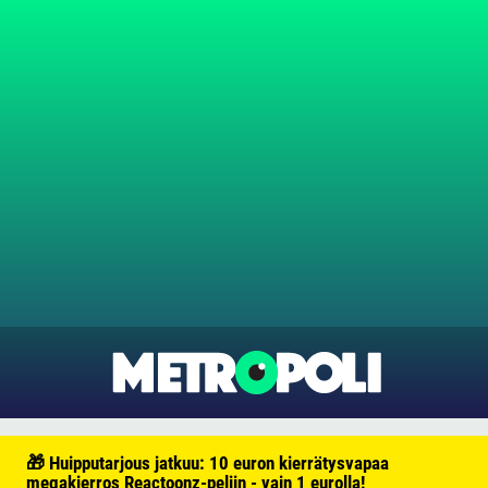
🎁 Huipputarjous jatkuu: 10 euron kierrätysvapaa
megakierros Reactoonz-peliin - vain 1 eurolla!