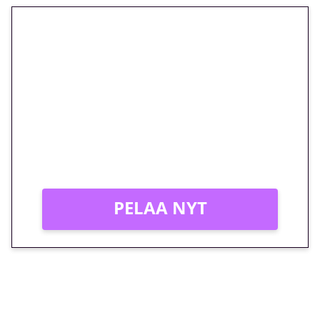
🎁 Huipputarjous jatkuu: 10
euron kierrätysvapaa
megakierros Reactoonz-
peliin – vain 1 eurolla!
Peli: Reactoonz
Vain uusille asiakkaille!
PELAA NYT