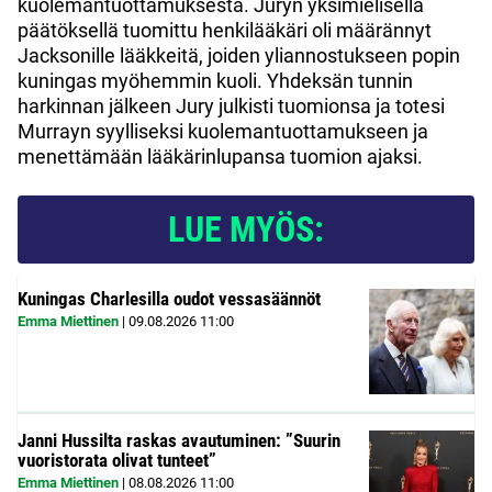
kuolemantuottamuksesta. Juryn yksimielisellä
päätöksellä tuomittu henkilääkäri oli määrännyt
Jacksonille lääkkeitä, joiden yliannostukseen popin
kuningas myöhemmin kuoli. Yhdeksän tunnin
harkinnan jälkeen Jury julkisti tuomionsa ja totesi
Murrayn syylliseksi kuolemantuottamukseen ja
menettämään lääkärinlupansa tuomion ajaksi.
LUE MYÖS:
Kuningas Charlesilla oudot vessasäännöt
Emma Miettinen
|
09.08.2026
11:00
Janni Hussilta raskas avautuminen: ”Suurin
vuoristorata olivat tunteet”
Emma Miettinen
|
08.08.2026
11:00