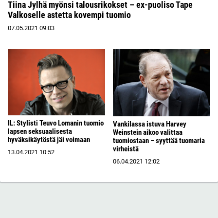
Tiina Jylhä myönsi talousrikokset – ex-puoliso Tape
Valkoselle astetta kovempi tuomio
07.05.2021
09:03
IL: Stylisti Teuvo Lomanin tuomio
Vankilassa istuva Harvey
lapsen seksuaalisesta
Weinstein aikoo valittaa
hyväksikäytöstä jäi voimaan
tuomiostaan – syyttää tuomaria
virheistä
13.04.2021
10:52
06.04.2021
12:02