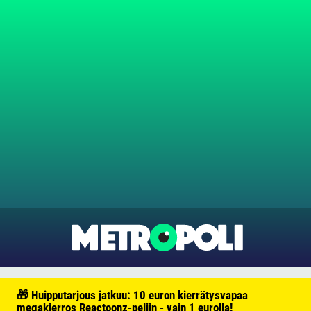
🎁 Huipputarjous jatkuu: 10 euron kierrätysvapaa
megakierros Reactoonz-peliin - vain 1 eurolla!