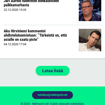
Jari Aarnio tuomittiin elinkautiseen
palkkamurhasta
22.12.2020
15:33
Aku Hirviniemi kommentoi
ahdistelutuomiotaan: ”Tärkeintä on, että
asialle on saatu piste”
04.12.2020
17:04
Lataa lisää
toimitus@metropoli.net
© 2026 - Metropoli.net. Kaikki oikeudet pidätetään.