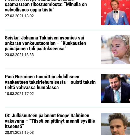
saamastaan rikostuomiosta: ”Minulla on
velvollisuus oppia tästä”
27.03.2021
13:02
Seiska: Johanna Tukiaisen avomies sai
ankaran vankeustuomion – ”Kuukausien
painajainen tuli päätökseensä”
23.03.2021
13:33
Pasi Nurminen tuomittiin ehdolliseen
vankeuteen taksiriehumisesta – suisti taksin
tieltä vahvassa humalassa
10.03.2021
17:02
IS: Julkisuuteen palannut Roope Salminen
vakavana – ”Tässä on pitänyt mennä syvälle
itseensä”
28.01.2021
19:03