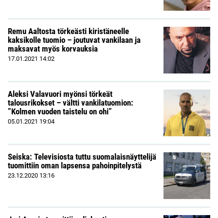
Remu Aaltosta törkeästi kiristäneelle
kaksikolle tuomio – joutuvat vankilaan ja
maksavat myös korvauksia
17.01.2021
14:02
Aleksi Valavuori myönsi törkeät
talousrikokset – vältti vankilatuomion:
”Kolmen vuoden taistelu on ohi”
05.01.2021
19:04
Seiska: Televisiosta tuttu suomalaisnäyttelijä
tuomittiin oman lapsensa pahoinpitelystä
23.12.2020
13:16