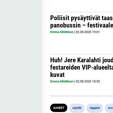
Poliisit pysäyttivät taa
panobussin – festivaale
Emma Miettinen
|
02.08.2026
19:01
Huh! Jere Karalahti jou
festareiden VIP-alueelta
kuvat
Emma Miettinen
|
02.08.2026
18:53
AIHEET
näyttö
räppäri
scr