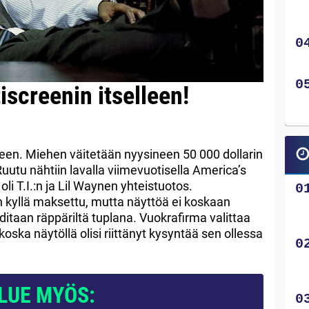
iscreenin itselleen!
teen. Miehen väitetään nyysineen 50 000 dollarin
uutu nähtiin lavalla viimevuotisella America’s
li T.I.:n ja Lil Waynen yhteistuotos.
 kyllä maksettu, mutta näyttöä ei koskaan
itaan räppäriltä tuplana. Vuokrafirma valittaa
oska näytöllä olisi riittänyt kysyntää sen ollessa
LUE MYÖS: