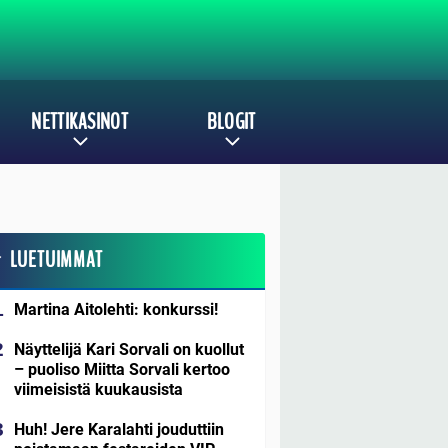
NETTIKASINOT
BLOGIT
LUETUIMMAT
Martina Aitolehti: konkurssi!
Näyttelijä Kari Sorvali on kuollut
– puoliso Miitta Sorvali kertoo
viimeisistä kuukausista
Huh! Jere Karalahti jouduttiin