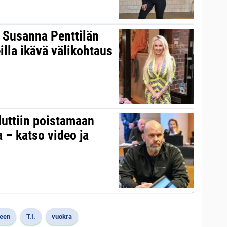
s Susanna Penttilän
illa ikävä välikohtaus
duttiin poistamaan
 – katso video ja
een
T.I.
vuokra