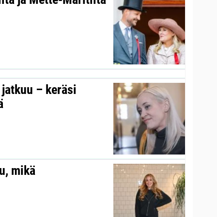
s jatkuu – keräsi
ä
au, mikä