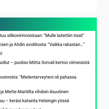
silikonirinnoistaan: ”Mulle laitettiin tissit”
rvisen ja Ahdin avoliitosta: ”Vaikka rakastan…”
i!
uollut – puoliso Miitta Sorvali kertoo viimeisistä
s voinnista: ”Mielenterveyteni oli pahassa
ja Mette-Maritilta vihdoin ilouutinen
atkuu – keräsi katseita Helsingin yössä