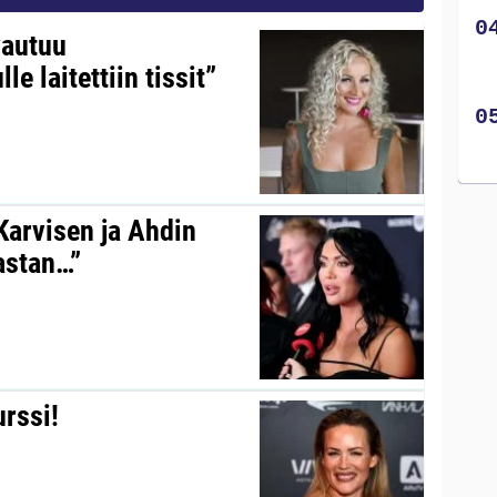
vautuu
le laitettiin tissit”
 Karvisen ja Ahdin
kastan…”
urssi!