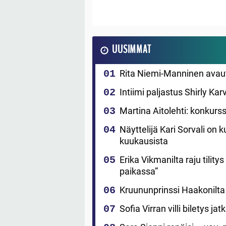
UUSIMMAT
Rita Niemi-Manninen avautuu 
Intiimi paljastus Shirly Ka
Martina Aitolehti: konkurss
Näyttelijä Kari Sorvali on k
kuukausista
Erika Vikmanilta raju tility
paikassa”
Kruununprinssi Haakonilta 
Sofia Virran villi biletys j