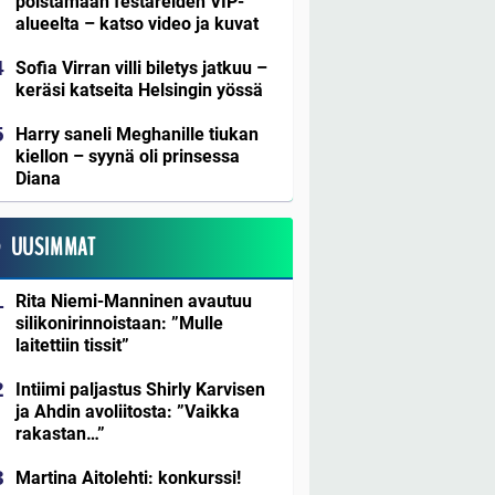
poistamaan festareiden VIP-
alueelta – katso video ja kuvat
Sofia Virran villi biletys jatkuu –
keräsi katseita Helsingin yössä
Harry saneli Meghanille tiukan
kiellon – syynä oli prinsessa
Diana
UUSIMMAT
Rita Niemi-Manninen avautuu
silikonirinnoistaan: ”Mulle
laitettiin tissit”
Intiimi paljastus Shirly Karvisen
ja Ahdin avoliitosta: ”Vaikka
rakastan…”
Martina Aitolehti: konkurssi!