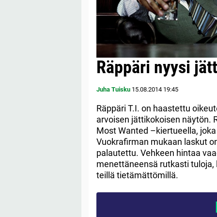
Räppäri nyysi jätt
Juha Tuisku
15.08.2014
19:45
Räppäri T.I. on haastettu oikeu
arvoisen jättikokoisen näytön. R
Most Wanted –kiertueella, joka o
Vuokrafirman mukaan laskut on
palautettu. Vehkeen hintaa vaad
menettäneensä rutkasti tuloja, k
teillä tietämättömillä.