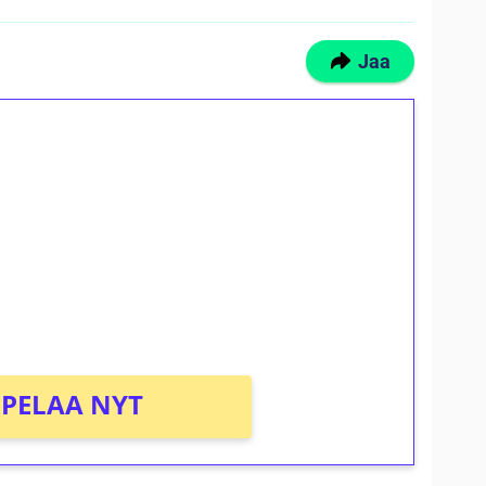
Jaa
ilmaiskierroksia ilman
osta Tuohi 1000 -peliin (arvo 0,20€ per
PELAA NYT