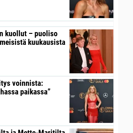
on kuollut – puoliso
iimeisistä kuukausista
itys voinnista:
ahassa paikassa”
ta ja Mette-Maritilta