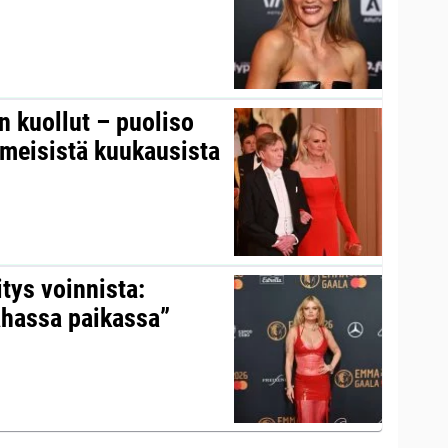
on kuollut – puoliso
iimeisistä kuukausista
itys voinnista:
ahassa paikassa”