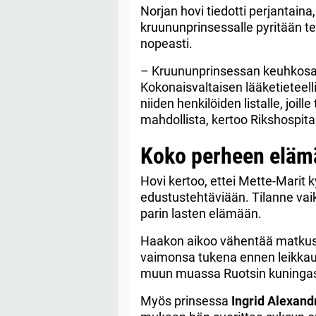
Norjan hovi tiedotti perjantaina
kruununprinsessalle pyritään 
nopeasti.
– Kruununprinsessan keuhkosa
Kokonaisvaltaisen lääketieteelli
niiden henkilöiden listalle, joil
mahdollista, kertoo Rikshospital
Koko perheen eläm
Hovi kertoo, ettei Mette-Marit k
edustustehtäviään. Tilanne va
parin lasten elämään.
Haakon aikoo vähentää matkust
vaimonsa tukena ennen leikkaus
muun muassa Ruotsin kuningasp
Myös prinsessa
Ingrid Alexand