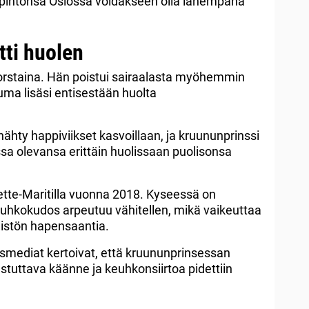
pintonsa Oslossa voidakseen olla lähempänä
tti huolen
 torstaina. Hän poistui sairaalasta myöhemmin
ma lisäsi entisestään huolta
nähty happiviikset kasvoillaan, ja kruununprinssi
sa olevansa erittäin huolissaan puolisonsa
ette-Maritilla vuonna 2018. Kyseessä on
uhkokudos arpeutuu vähitellen, mikä vaikeuttaa
mistön hapensaantia.
ismediat kertoivat, että kruununprinsessan
estuttava käänne ja keuhkonsiirtoa pidettiin