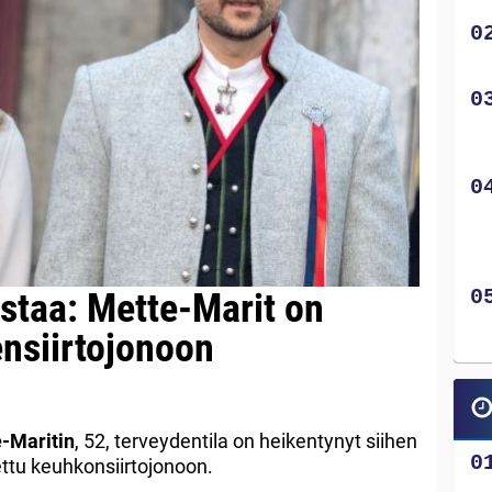
istaa: Mette-Marit on
ensiirtojonoon
-Maritin
, 52, terveydentila on heikentynyt siihen
ettu keuhkonsiirtojonoon.