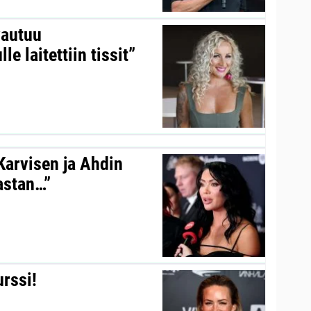
vautuu
le laitettiin tissit”
 Karvisen ja Ahdin
kastan…”
urssi!