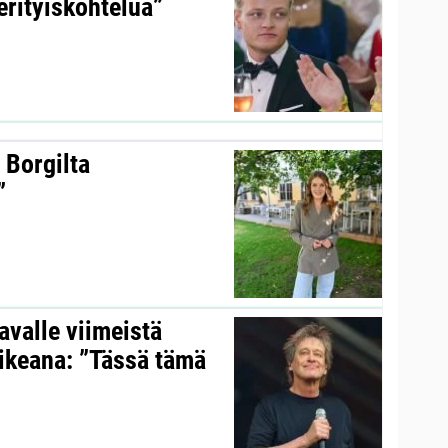
erityiskohtelua”
 Borgilta
”
valle viimeistä
aikeana: ”Tässä tämä