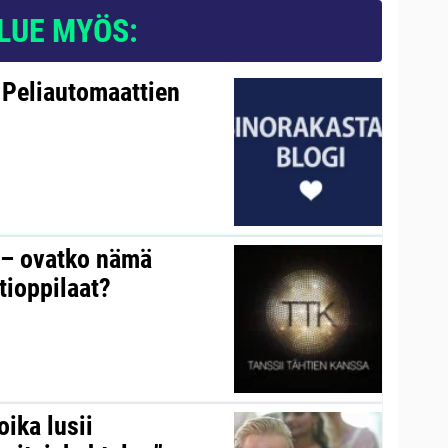
LUE MYÖS:
 Peliautomaattien
y – ovatko nämä
tioppilaat?
ika lusii