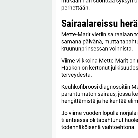
mukaan hän suorittaa syksyn o
perhettään.
Sairaalareissu herä
Mette-Marit vietiin sairaalaan
samana päivänä, mutta tapahtu
kruununprinsessan voinnista.
Viime viikkoina Mette-Marit on 
Haakon on kertonut julkisuudes
terveydestä.
Keuhkofibroosi diagnosoitiin M
parantumaton sairaus, jossa ke
hengittämistä ja heikentää eli
Jo viime vuoden lopulla norjala
tilanteessa oli tapahtunut huol
todennäköisenä vaihtoehtona.