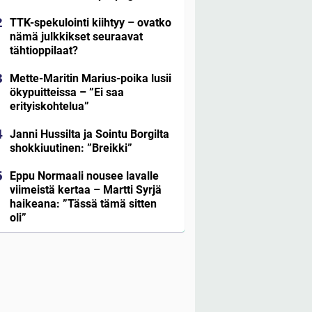
TTK-spekulointi kiihtyy – ovatko
nämä julkkikset seuraavat
tähtioppilaat?
Mette-Maritin Marius-poika lusii
ökypuitteissa – ”Ei saa
erityiskohtelua”
Janni Hussilta ja Sointu Borgilta
shokkiuutinen: ”Breikki”
Eppu Normaali nousee lavalle
viimeistä kertaa – Martti Syrjä
haikeana: ”Tässä tämä sitten
oli”