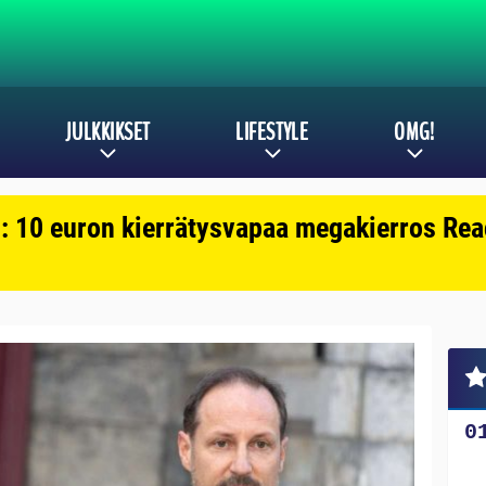
JULKKIKSET
LIFESTYLE
OMG!
: 10 euron kierrätysvapaa megakierros Reac