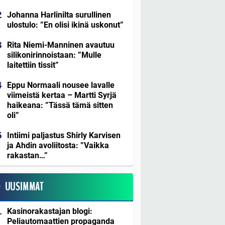
Johanna Harlinilta surullinen
ulostulo: ”En olisi ikinä uskonut”
Rita Niemi-Manninen avautuu
silikonirinnoistaan: ”Mulle
laitettiin tissit”
Eppu Normaali nousee lavalle
viimeistä kertaa – Martti Syrjä
haikeana: ”Tässä tämä sitten
oli”
Intiimi paljastus Shirly Karvisen
ja Ahdin avoliitosta: ”Vaikka
rakastan…”
UUSIMMAT
Kasinorakastajan blogi:
Peliautomaattien propaganda