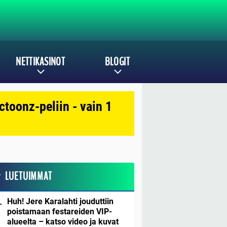
NETTIKASINOT
BLOGIT
toonz-peliin - vain 1
LUETUIMMAT
Huh! Jere Karalahti jouduttiin
poistamaan festareiden VIP-
alueelta – katso video ja kuvat