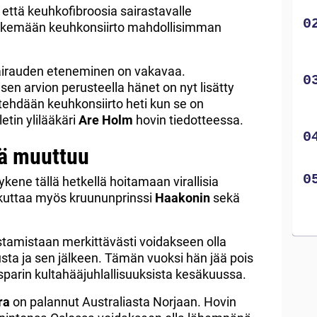
, että keuhkofibroosia sairastavalle
tekemään keuhkonsiirto mahdollisimman
irauden eteneminen on vakavaa.
sen arvion perusteella hänet on nyt lisätty
le tehdään keuhkonsiirto heti kun se on
etin ylilääkäri
Are Holm
hovin tiedotteessa.
ä muuttuu
ykene tällä hetkellä hoitamaan virallisia
ikuttaa myös kruununprinssi
Haakonin
sekä
amistaan merkittävästi voidakseen olla
ta ja sen jälkeen. Tämän vuoksi hän jää pois
arin kultahääjuhlallisuuksista kesäkuussa.
ra
on palannut Australiasta Norjaan. Hovin