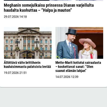
Meghanin somejulkaisu prinsessa Dianan varjellulta
haudalta kuohuttaa – ”Halpa ja mauton”
29.07.2026
14:18
Ällöttävä väite brittihovin
Mette-Marit kotiutui sairaalasta
kuuluisimmasta palatsista leviää
– koskettavat sanat: ”Olen
saanut elämän lahjan”
19.07.2026
21:51
14.07.2026
12:39