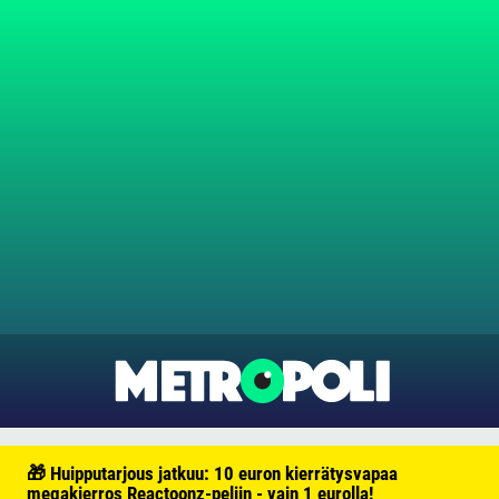
🎁 Huipputarjous jatkuu: 10 euron kierrätysvapaa
megakierros Reactoonz-peliin - vain 1 eurolla!