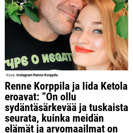
Kuva:
Instagram Renne Korppila
Renne Korppila ja Iida Ketola
eroavat: ”On ollu
sydäntäsärkevää ja tuskaista
seurata, kuinka meidän
elämät ja arvomaailmat on