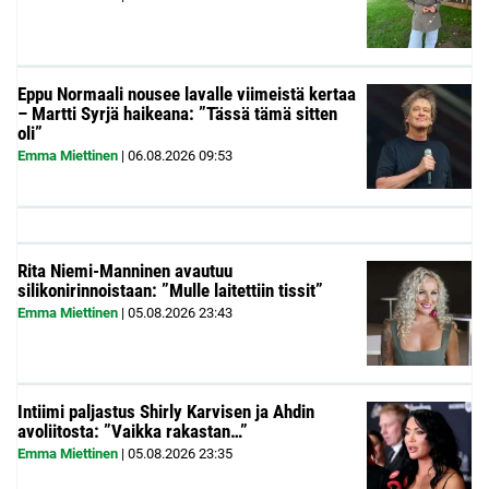
Eppu Normaali nousee lavalle viimeistä kertaa
– Martti Syrjä haikeana: ”Tässä tämä sitten
oli”
Emma Miettinen
|
06.08.2026
09:53
Rita Niemi-Manninen avautuu
silikonirinnoistaan: ”Mulle laitettiin tissit”
Emma Miettinen
|
05.08.2026
23:43
Intiimi paljastus Shirly Karvisen ja Ahdin
avoliitosta: ”Vaikka rakastan…”
Emma Miettinen
|
05.08.2026
23:35