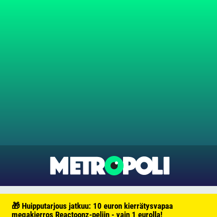
🎁 Huipputarjous jatkuu: 10 euron kierrätysvapaa
megakierros Reactoonz-peliin - vain 1 eurolla!