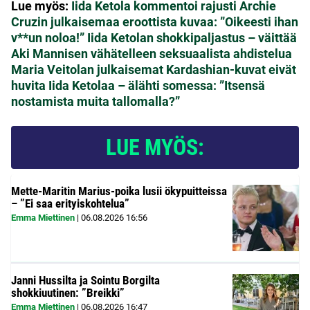
Lue myös:
Iida Ketola kommentoi rajusti Archie
Cruzin julkaisemaa eroottista kuvaa: ”Oikeesti ihan
v**un noloa!”
Iida Ketolan shokkipaljastus – väittää
Aki Mannisen vähätelleen seksuaalista ahdistelua
Maria Veitolan julkaisemat Kardashian-kuvat eivät
huvita Iida Ketolaa – älähti somessa: ”Itsensä
nostamista muita tallomalla?”
LUE MYÖS:
Mette-Maritin Marius-poika lusii ökypuitteissa
– ”Ei saa erityiskohtelua”
Emma Miettinen
|
06.08.2026
16:56
Janni Hussilta ja Sointu Borgilta
shokkiuutinen: ”Breikki”
Emma Miettinen
|
06.08.2026
16:47