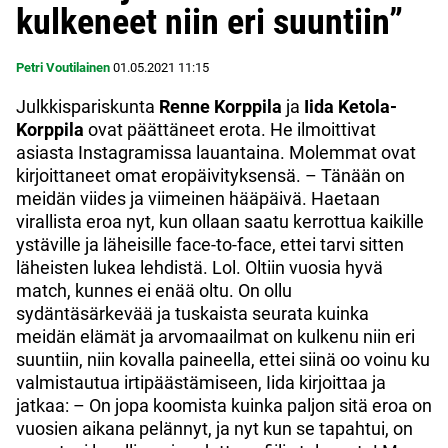
kulkeneet niin eri suuntiin”
Petri Voutilainen
01.05.2021
11:15
Julkkispariskunta
Renne Korppila
ja
Iida Ketola-
Korppila
ovat päättäneet erota. He ilmoittivat
asiasta Instagramissa lauantaina. Molemmat ovat
kirjoittaneet omat eropäivityksensä. – Tänään on
meidän viides ja viimeinen hääpäivä. Haetaan
virallista eroa nyt, kun ollaan saatu kerrottua kaikille
ystäville ja läheisille face-to-face, ettei tarvi sitten
läheisten lukea lehdistä. Lol. Oltiin vuosia hyvä
match, kunnes ei enää oltu. On ollu
sydäntäsärkevää ja tuskaista seurata kuinka
meidän elämät ja arvomaailmat on kulkenu niin eri
suuntiin, niin kovalla paineella, ettei siinä oo voinu ku
valmistautua irtipäästämiseen, Iida kirjoittaa ja
jatkaa: – On jopa koomista kuinka paljon sitä eroa on
vuosien aikana pelännyt, ja nyt kun se tapahtui, on