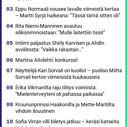
Eppu Normaali nousee lavalle viimeistä kertaa
– Martti Syrjä haikeana: ”Tässä tämä sitten oli”
Rita Niemi-Manninen avautuu
silikonirinnoistaan: ”Mulle laitettiin tissit”
Intiimi paljastus Shirly Karvisen ja Ahdin
avoliitosta: ”Vaikka rakastan…”
Martina Aitolehti: konkurssi!
Näyttelijä Kari Sorvali on kuollut – puoliso Miitta
Sorvali kertoo viimeisistä kuukausista
Erika Vikmanilta raju tilitys voinnista:
”Mielenterveyteni oli pahassa paikassa”
Kruununprinssi Haakonilta ja Mette-Maritilta
vihdoin ilouutinen
Sofia Virran villi biletys jatkuu – keräsi katseita