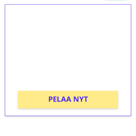
1€ = 10€ arvosta
ilmaiskierroksia ilman
kierrätystä!
Talleta 1€
Saat heti 50 ilmaiskierrosta Tuohi 1000 -
peliin (arvo 0,20€ per kierros)!
Ei kierrätysvaatimusta!
PELAA NYT