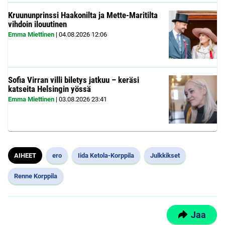
Kruununprinssi Haakonilta ja Mette-Maritilta
vihdoin ilouutinen
Emma Miettinen
|
04.08.2026
12:06
Sofia Virran villi biletys jatkuu – keräsi
katseita Helsingin yössä
Emma Miettinen
|
03.08.2026
23:41
AIHEET
ero
Iida Ketola-Korppila
Julkkikset
Renne Korppila
Jaa