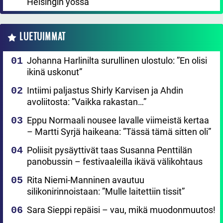
Helsingin yössä
LUETUIMMAT
Johanna Harlinilta surullinen ulostulo: ”En olisi
ikinä uskonut”
Intiimi paljastus Shirly Karvisen ja Ahdin
avoliitosta: ”Vaikka rakastan…”
Eppu Normaali nousee lavalle viimeistä kertaa
– Martti Syrjä haikeana: ”Tässä tämä sitten oli”
Poliisit pysäyttivät taas Susanna Penttilän
panobussin – festivaaleilla ikävä välikohtaus
Rita Niemi-Manninen avautuu
silikonirinnoistaan: ”Mulle laitettiin tissit”
Sara Sieppi repäisi – vau, mikä muodonmuutos!