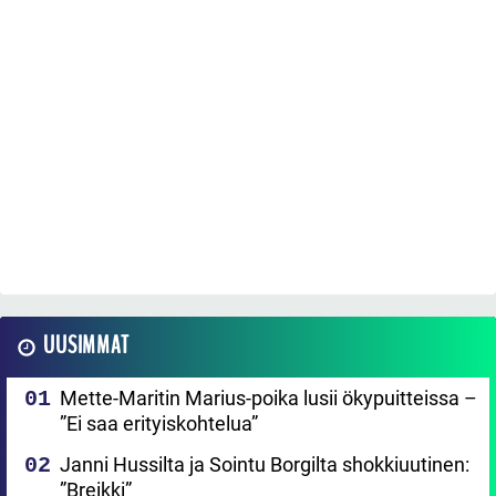
UUSIMMAT
Mette-Maritin Marius-poika lusii ökypuitteissa –
”Ei saa erityiskohtelua”
Janni Hussilta ja Sointu Borgilta shokkiuutinen:
”Breikki”