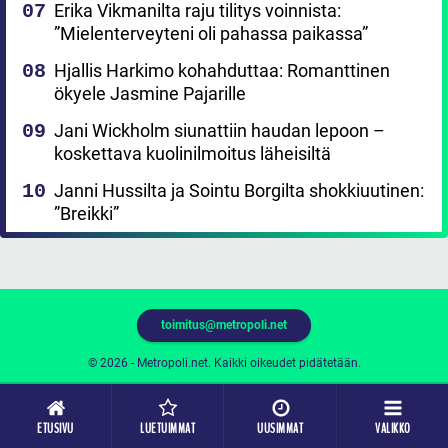
Erika Vikmanilta raju tilitys voinnista:
”Mielenterveyteni oli pahassa paikassa”
Hjallis Harkimo kohahduttaa: Romanttinen
ökyele Jasmine Pajarille
Jani Wickholm siunattiin haudan lepoon –
koskettava kuolinilmoitus läheisiltä
Janni Hussilta ja Sointu Borgilta shokkiuutinen:
”Breikki”
toimitus@metropoli.net
© 2026 - Metropoli.net. Kaikki oikeudet pidätetään.
ETUSIVU
LUETUIMMAT
UUSIMMAT
VALIKKO