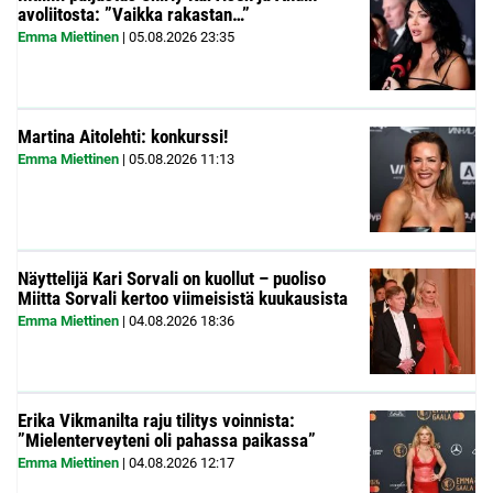
avoliitosta: ”Vaikka rakastan…”
Emma Miettinen
|
05.08.2026
23:35
Martina Aitolehti: konkurssi!
Emma Miettinen
|
05.08.2026
11:13
Näyttelijä Kari Sorvali on kuollut – puoliso
Miitta Sorvali kertoo viimeisistä kuukausista
Emma Miettinen
|
04.08.2026
18:36
Erika Vikmanilta raju tilitys voinnista:
”Mielenterveyteni oli pahassa paikassa”
Emma Miettinen
|
04.08.2026
12:17