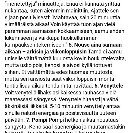
”menetettyjä” minuutteja. Enää ei kannata yrittää
nukahtaa, kuten aiemmin mainittiin. Ajattele sen
sijaan positiivisesti: ”Mahtavaa, sain 20 minuuttia
ylimääräistä aikaa! Voin käyttää tuon ajan vielä
paremman aamiaisen kokkaamiseen, aamulehden
lukemiseen ja vaikkapa huolitellumman
kampauksen tekemiseen.”
5. Nouse aina samaan
aikaan – arkisin ja viikonloppuisin
Tämä ei aamu-
uniselle välttämättä kuulosta kovin houkuttelevalta,
mutta usko pois, kehosi ja aivosi kyllä tottuvat
siihen. Et välttämättä edes huomaa muutosta,
mutta sen ansiosta saat viikonloppuisin monta
tuntia lisää aikaa tehdä mitä huvittaa.
6. Venyttele
Voit venytellä lihaksiasi kaikessa rauhassa vielä
maatessasi sängyssä. Venyttele hitaasti ja vältä
äkkinäisiä liikkeitä. 5-10 minuutin venyttely antaa
sinulle reilusti energiaa ja positiivisuutta uuteen
päivään.
7. Pompi
Pompi hetken aikaa noustuasi
sängystä. Keho saa lisäenergiaa jo muutamastakin