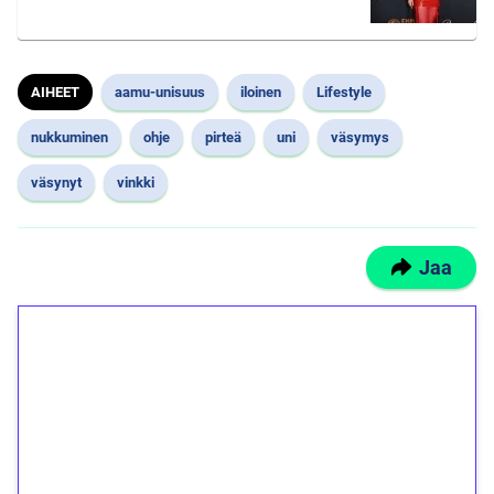
AIHEET
aamu-unisuus
iloinen
Lifestyle
nukkuminen
ohje
pirteä
uni
väsymys
väsynyt
vinkki
Jaa
1€ = 10€ arvosta
ilmaiskierroksia ilman
kierrätystä!
Talleta 1€