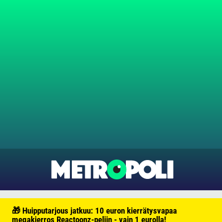
🎁 Huipputarjous jatkuu: 10 euron kierrätysvapaa
megakierros Reactoonz-peliin - vain 1 eurolla!