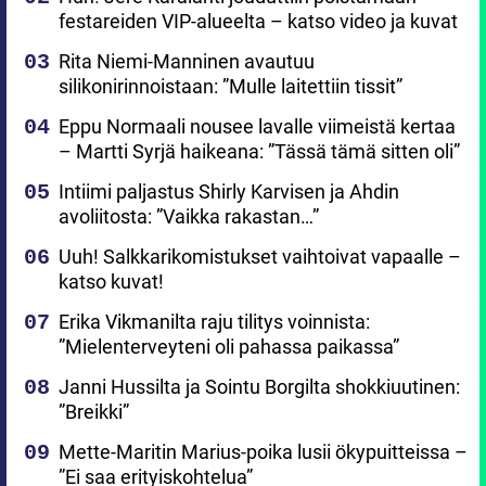
festareiden VIP-alueelta – katso video ja kuvat
Rita Niemi-Manninen avautuu
silikonirinnoistaan: ”Mulle laitettiin tissit”
Eppu Normaali nousee lavalle viimeistä kertaa
– Martti Syrjä haikeana: ”Tässä tämä sitten oli”
Intiimi paljastus Shirly Karvisen ja Ahdin
avoliitosta: ”Vaikka rakastan…”
Uuh! Salkkarikomistukset vaihtoivat vapaalle –
katso kuvat!
Erika Vikmanilta raju tilitys voinnista:
”Mielenterveyteni oli pahassa paikassa”
Janni Hussilta ja Sointu Borgilta shokkiuutinen:
”Breikki”
Mette-Maritin Marius-poika lusii ökypuitteissa –
”Ei saa erityiskohtelua”