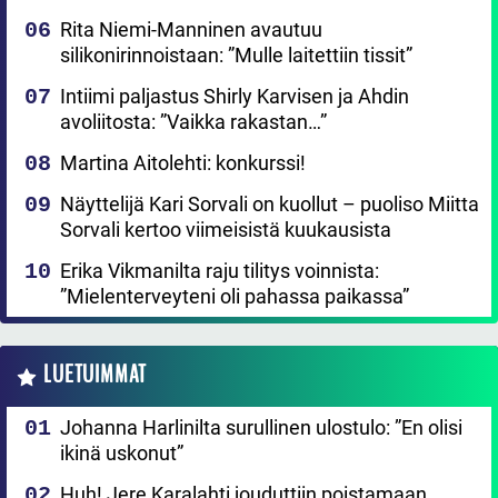
Rita Niemi-Manninen avautuu
silikonirinnoistaan: ”Mulle laitettiin tissit”
Intiimi paljastus Shirly Karvisen ja Ahdin
avoliitosta: ”Vaikka rakastan…”
Martina Aitolehti: konkurssi!
Näyttelijä Kari Sorvali on kuollut – puoliso Miitta
Sorvali kertoo viimeisistä kuukausista
Erika Vikmanilta raju tilitys voinnista:
”Mielenterveyteni oli pahassa paikassa”
LUETUIMMAT
Johanna Harlinilta surullinen ulostulo: ”En olisi
ikinä uskonut”
Huh! Jere Karalahti jouduttiin poistamaan