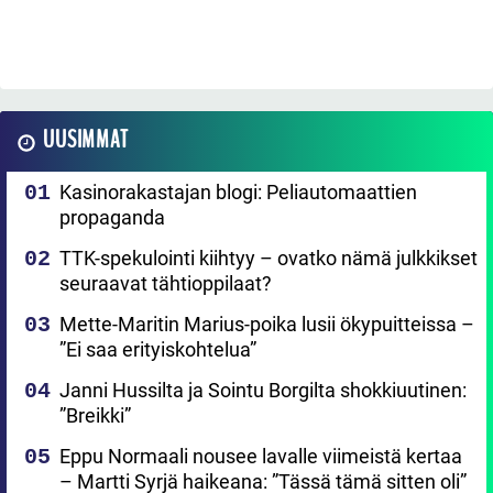
UUSIMMAT
Kasinorakastajan blogi: Peliautomaattien
propaganda
TTK-spekulointi kiihtyy – ovatko nämä julkkikset
seuraavat tähtioppilaat?
Mette-Maritin Marius-poika lusii ökypuitteissa –
”Ei saa erityiskohtelua”
Janni Hussilta ja Sointu Borgilta shokkiuutinen:
”Breikki”
Eppu Normaali nousee lavalle viimeistä kertaa
– Martti Syrjä haikeana: ”Tässä tämä sitten oli”