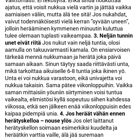
Välittömästi. Ei tekosyitä. Ehkä sinua houkuttaa
ajatus, että voisit nukkua vielä vartin ja jättää vaikka
aamiaisen väliin, mutta älä tee sitä! Jos nukahdat,
vaivut todennäköisesti vielä kerran ”syvään uneen”,
jolloin herääminen kymmenen minuutin kuluttua
tulee olemaan tuplasti vaikeampaa.
3. Neljän tunnin
unet eivät riitä
Jos nukut vain neljä tuntia, olosi
aamulla on takuuvarmasti kamala. On ensiarvoisen
tärkeää mennä nukkumaan ja herätä joka päivä
samaan aikaan. Sinun täytyy saada riittävästi unta,
mikä tarkoittaa aikuiselle 6-8 tuntia joka ikinen yö.
Unta ei voi nukkua varastoon, eikä univajetta voi
nukkua takaisin. Sama pätee viikonloppuihin. Vaikka
saman mittaisiin yöuniin siirtyminen voisi tuntua
vaikealta, elimistösi kyllä sopeutuu siihen kahdessa
viikossa, etkä sen jälkeen enää viikonloppuisin edes
kaipaa pidempiä unia.
4. Jos heräät vähän ennen
herätyskelloa – nouse ylös
Jos olet laittanut
herätyskellon soimaan esimerkiksi kuudelta ja
heräätkin varttia vaille, älä jää suremaan