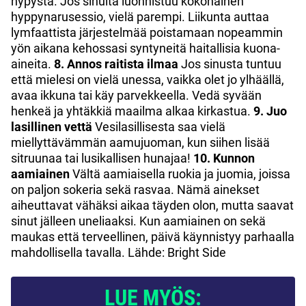
hypystä. Jos sinulta luonnistuu kokonainen
hyppynarusessio, vielä parempi. Liikunta auttaa
lymfaattista järjestelmää poistamaan nopeammin
yön aikana kehossasi syntyneitä haitallisia kuona-
aineita.
8. Annos raitista ilmaa
Jos sinusta tuntuu
että mielesi on vielä unessa, vaikka olet jo ylhäällä,
avaa ikkuna tai käy parvekkeella. Vedä syvään
henkeä ja yhtäkkiä maailma alkaa kirkastua.
9. Juo
lasillinen vettä
Vesilasillisesta saa vielä
miellyttävämmän aamujuoman, kun siihen lisää
sitruunaa tai lusikallisen hunajaa!
10. Kunnon
aamiainen
Vältä aamiaisella ruokia ja juomia, joissa
on paljon sokeria sekä rasvaa. Nämä ainekset
aiheuttavat vähäksi aikaa täyden olon, mutta saavat
sinut jälleen uneliaaksi. Kun aamiainen on sekä
maukas että terveellinen, päivä käynnistyy parhaalla
mahdollisella tavalla. Lähde: Bright Side
LUE MYÖS: