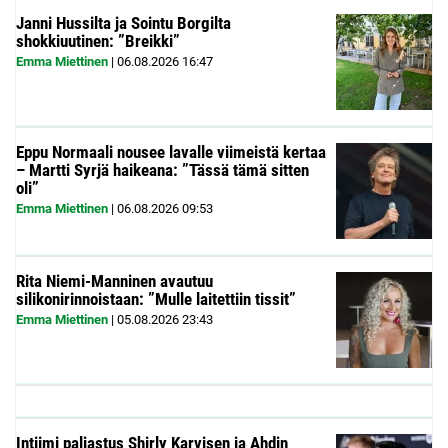
Janni Hussilta ja Sointu Borgilta
shokkiuutinen: ”Breikki”
Emma Miettinen
|
06.08.2026
16:47
Eppu Normaali nousee lavalle viimeistä kertaa
– Martti Syrjä haikeana: ”Tässä tämä sitten
oli”
Emma Miettinen
|
06.08.2026
09:53
Rita Niemi-Manninen avautuu
silikonirinnoistaan: ”Mulle laitettiin tissit”
Emma Miettinen
|
05.08.2026
23:43
Intiimi paljastus Shirly Karvisen ja Ahdin