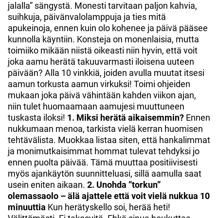
jalalla” sängystä. Monesti tarvitaan paljon kahvia,
suihkuja, päivänvalolamppuja ja ties mitä
apukeinoja, ennen kuin olo kohenee ja päivä pääsee
kunnolla käyntiin. Konsteja on monenlaisia, mutta
toimiiko mikään niistä oikeasti niin hyvin, että voit
joka aamu herätä takuuvarmasti iloisena uuteen
päivään? Alla 10 vinkkiä, joiden avulla muutat itsesi
aamun torkusta aamun virkuksi! Toimi ohjeiden
mukaan joka päivä vähintään kahden viikon ajan,
niin tulet huomaamaan aamujesi muuttuneen
tuskasta iloksi!
1. Miksi herätä aikaisemmin?
Ennen
nukkumaan menoa, tarkista vielä kerran huomisen
tehtävälista. Muokkaa listaa siten, että hankalimmat
ja monimutkaisimmat hommat tulevat tehdyksi jo
ennen puolta päivää. Tämä muuttaa positiivisesti
myös ajankäytön suunnitteluasi, sillä aamulla saat
usein eniten aikaan.
2. Unohda ”torkun”
olemassaolo – älä ajattele että voit vielä nukkua 10
minuuttia
Kun herätyskello soi, herää heti!