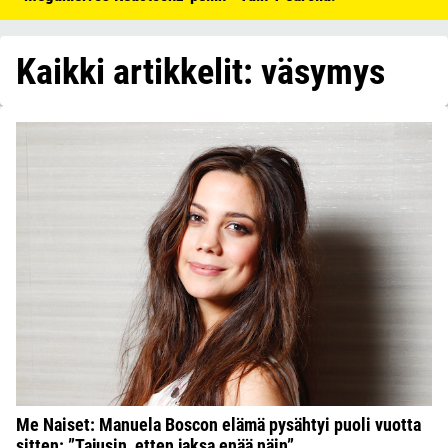
Kaikki artikkelit: väsymys
Me Naiset: Manuela Boscon elämä pysähtyi puoli vuotta
sitten: ”Tajusin, etten jaksa enää näin”