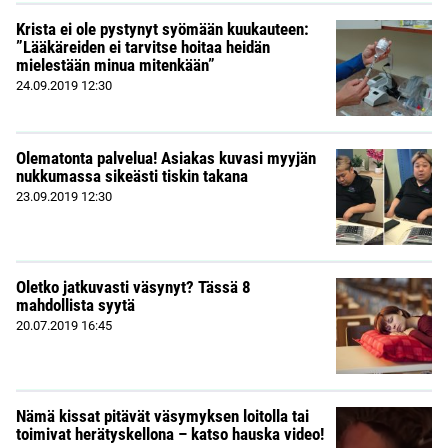
Krista ei ole pystynyt syömään kuukauteen:
”Lääkäreiden ei tarvitse hoitaa heidän
mielestään minua mitenkään”
24.09.2019
12:30
Olematonta palvelua! Asiakas kuvasi myyjän
nukkumassa sikeästi tiskin takana
23.09.2019
12:30
Oletko jatkuvasti väsynyt? Tässä 8
mahdollista syytä
20.07.2019
16:45
Nämä kissat pitävät väsymyksen loitolla tai
toimivat herätyskellona – katso hauska video!