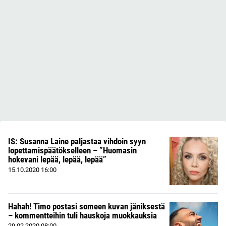
IS: Susanna Laine paljastaa vihdoin syyn
lopettamispäätökselleen – ”Huomasin
hokevani lepää, lepää, lepää”
15.10.2020
16:00
Hahah! Timo postasi someen kuvan jäniksestä
– kommentteihin tuli hauskoja muokkauksia
29.02.2020
08:00