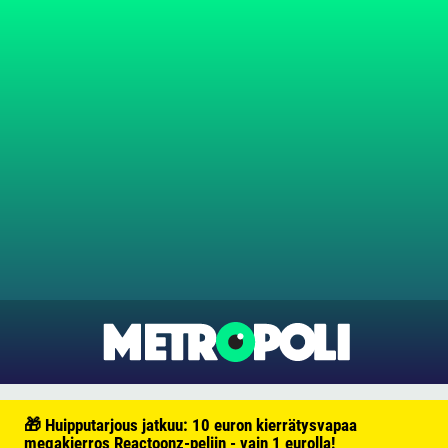
🎁 Huipputarjous jatkuu: 10 euron kierrätysvapaa
megakierros Reactoonz-peliin - vain 1 eurolla!