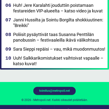
Huh! Jere Karalahti jouduttiin poistamaan
festareiden VIP-alueelta – katso video ja kuvat
Janni Hussilta ja Sointu Borgilta shokkiuutinen:
”Breikki”
Poliisit pysäyttivät taas Susanna Penttilän
panobussin – festivaaleilla ikävä välikohtaus
Sara Sieppi repäisi – vau, mikä muodonmuutos!
Uuh! Salkkarikomistukset vaihtoivat vapaalle –
katso kuvat!
toimitus@metropoli.net
© 2026 - Metropoli.net. Kaikki oikeudet pidätetään.