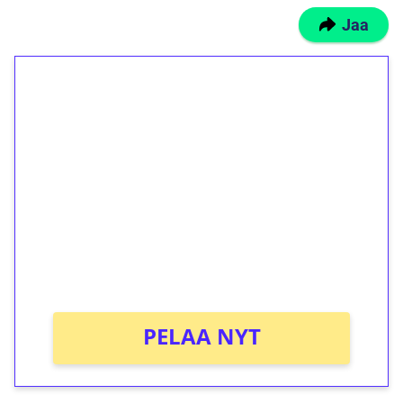
Jaa
1€ = 10€ arvosta
ilmaiskierroksia ilman
kierrätystä!
Talleta 1€
Saat heti 50 ilmaiskierrosta Tuohi 1000 -
peliin (arvo 0,20€ per kierros)!
Ei kierrätysvaatimusta!
PELAA NYT