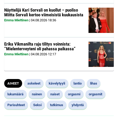
Näyttelijä Kari Sorvali on kuollut – puoliso
Miitta Sorvali kertoo viimeisistä kuukausista
Emma Miettinen
|
04.08.2026
18:36
Erika Vikmanilta raju tilitys voinnista:
”Mielenterveyteni oli pahassa paikassa”
Emma Miettinen
|
04.08.2026
12:17
AIHEET
askeleet
kävelytyyli
lantio
lihas
lukumäärä
nainen
naiset
orgasmi
orgasmit
Parisuhteet
Seksi
tutkimus
yhdyntä