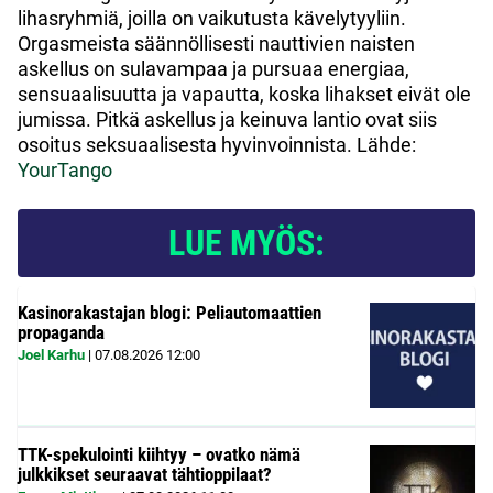
lihasryhmiä, joilla on vaikutusta kävelytyyliin.
Orgasmeista säännöllisesti nauttivien naisten
askellus on sulavampaa ja pursuaa energiaa,
sensuaalisuutta ja vapautta, koska lihakset eivät ole
jumissa. Pitkä askellus ja keinuva lantio ovat siis
osoitus seksuaalisesta hyvinvoinnista. Lähde:
YourTango
LUE MYÖS:
Kasinorakastajan blogi: Peliautomaattien
propaganda
Joel Karhu
|
07.08.2026
12:00
TTK-spekulointi kiihtyy – ovatko nämä
julkkikset seuraavat tähtioppilaat?