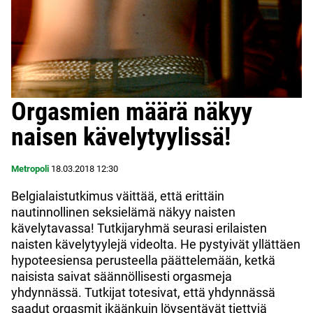
Orgasmien määrä näkyy
naisen kävelytyylissä!
Metropoli
18.03.2018
12:30
Belgialaistutkimus väittää, että erittäin
nautinnollinen seksielämä näkyy naisten
kävelytavassa! Tutkijaryhmä seurasi erilaisten
naisten kävelytyylejä videolta. He pystyivät yllättäen
hypoteesiensa perusteella päättelemään, ketkä
naisista saivat säännöllisesti orgasmeja
yhdynnässä. Tutkijat totesivat, että yhdynnässä
saadut orgasmit ikäänkuin löysentävät tiettyjä