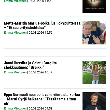
Emma Miettinen
|
07.08.2026
11:00
Mette-Maritin Marius-poika lusii ökypuitteissa
– ”Ei saa erityiskohtelua”
Emma Miettinen
|
06.08.2026
16:56
Janni Hussilta ja Sointu Borgilta
shokkiuutinen: ”Breikki”
Emma Miettinen
|
06.08.2026
16:47
Eppu Normaali nousee lavalle viimeistä kertaa
– Martti Syrjä haikeana: ”Tässä tämä sitten
oli”
Emma Miettinen
|
06.08.2026
09:53