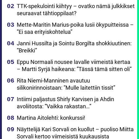
TTK-spekulointi kiihtyy – ovatko nämä julkkikset
seuraavat tähtioppilaat?
Mette-Maritin Marius-poika lusii ökypuitteissa –
”Ei saa erityiskohtelua”
Janni Hussilta ja Sointu Borgilta shokkiuutinen:
”Breikki”
Eppu Normaali nousee lavalle viimeistä kertaa
– Martti Syrjä haikeana: ”Tässä tämä sitten oli”
Rita Niemi-Manninen avautuu
silikonirinnoistaan: ”Mulle laitettiin tissit”
Intiimi paljastus Shirly Karvisen ja Ahdin
avoliitosta: ”Vaikka rakastan…”
Martina Aitolehti: konkurssi!
Näyttelijä Kari Sorvali on kuollut – puoliso Miitta
Sorvali kertoo viimeisistä kuukausista