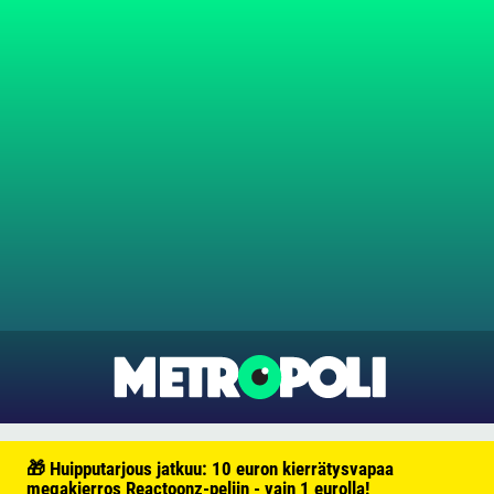
🎁 Huipputarjous jatkuu: 10 euron kierrätysvapaa
megakierros Reactoonz-peliin - vain 1 eurolla!