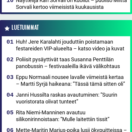
Näyttelijä Kari Sorvali on kuollut – puoliso Miitta
Sorvali kertoo viimeisistä kuukausista
LUETUIMMAT
Huh! Jere Karalahti jouduttiin poistamaan
festareiden VIP-alueelta – katso video ja kuvat
Poliisit pysäyttivät taas Susanna Penttilän
panobussin – festivaaleilla ikävä välikohtaus
Eppu Normaali nousee lavalle viimeistä kertaa
– Martti Syrjä haikeana: ”Tässä tämä sitten oli”
Janni Hussilta raskas avautuminen: ”Suurin
vuoristorata olivat tunteet”
Rita Niemi-Manninen avautuu
silikonirinnoistaan: ”Mulle laitettiin tissit”
Mette-Maritin Marius-poika lusii ökypuitteissa –