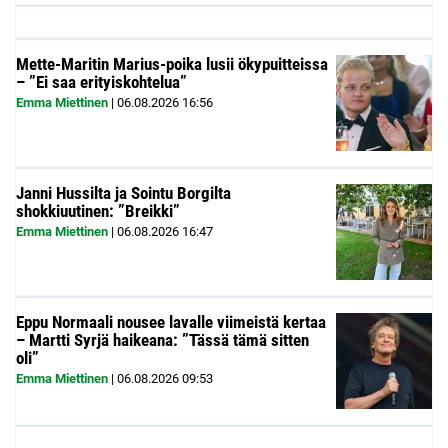
Mette-Maritin Marius-poika lusii ökypuitteissa
– ”Ei saa erityiskohtelua”
Emma Miettinen
|
06.08.2026
16:56
Janni Hussilta ja Sointu Borgilta
shokkiuutinen: ”Breikki”
Emma Miettinen
|
06.08.2026
16:47
Eppu Normaali nousee lavalle viimeistä kertaa
– Martti Syrjä haikeana: ”Tässä tämä sitten
oli”
Emma Miettinen
|
06.08.2026
09:53