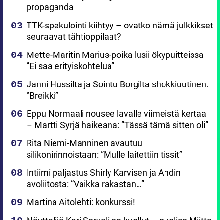
propaganda
TTK-spekulointi kiihtyy – ovatko nämä julkkikset
seuraavat tähtioppilaat?
Mette-Maritin Marius-poika lusii ökypuitteissa –
”Ei saa erityiskohtelua”
Janni Hussilta ja Sointu Borgilta shokkiuutinen:
”Breikki”
Eppu Normaali nousee lavalle viimeistä kertaa
– Martti Syrjä haikeana: ”Tässä tämä sitten oli”
Rita Niemi-Manninen avautuu
silikonirinnoistaan: ”Mulle laitettiin tissit”
Intiimi paljastus Shirly Karvisen ja Ahdin
avoliitosta: ”Vaikka rakastan…”
Martina Aitolehti: konkurssi!