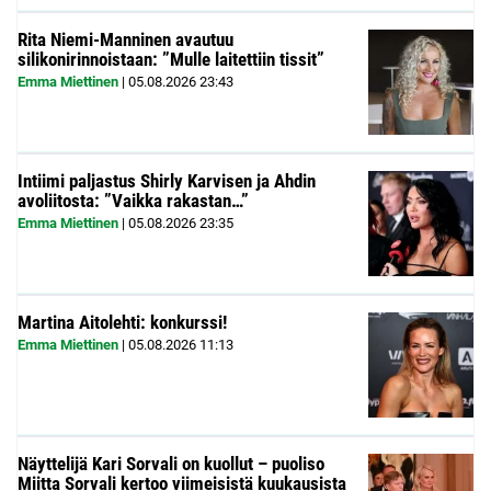
Rita Niemi-Manninen avautuu
silikonirinnoistaan: ”Mulle laitettiin tissit”
Emma Miettinen
|
05.08.2026
23:43
Intiimi paljastus Shirly Karvisen ja Ahdin
avoliitosta: ”Vaikka rakastan…”
Emma Miettinen
|
05.08.2026
23:35
Martina Aitolehti: konkurssi!
Emma Miettinen
|
05.08.2026
11:13
Näyttelijä Kari Sorvali on kuollut – puoliso
Miitta Sorvali kertoo viimeisistä kuukausista