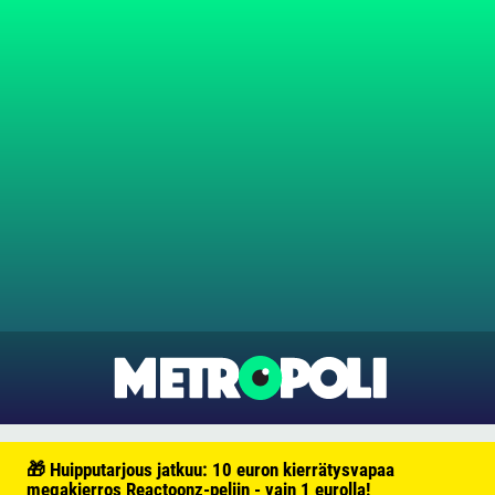
🎁 Huipputarjous jatkuu: 10 euron kierrätysvapaa
megakierros Reactoonz-peliin - vain 1 eurolla!