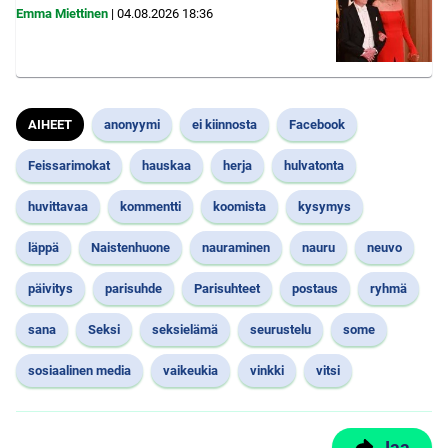
Emma Miettinen
|
04.08.2026
18:36
AIHEET
anonyymi
ei kiinnosta
Facebook
Feissarimokat
hauskaa
herja
hulvatonta
huvittavaa
kommentti
koomista
kysymys
läppä
Naistenhuone
nauraminen
nauru
neuvo
päivitys
parisuhde
Parisuhteet
postaus
ryhmä
sana
Seksi
seksielämä
seurustelu
some
sosiaalinen media
vaikeukia
vinkki
vitsi
Jaa