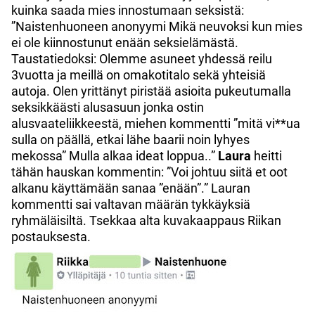
kuinka saada mies innostumaan seksistä:
”Naistenhuoneen anonyymi Mikä neuvoksi kun mies
ei ole kiinnostunut enään seksielämästä.
Taustatiedoksi: Olemme asuneet yhdessä reilu
3vuotta ja meillä on omakotitalo sekä yhteisiä
autoja. Olen yrittänyt piristää asioita pukeutumalla
seksikkäästi alusasuun jonka ostin
alusvaateliikkeestä, miehen kommentti ”mitä vi**ua
sulla on päällä, etkai lähe baarii noin lyhyes
mekossa” Mulla alkaa ideat loppua..”
Laura
heitti
tähän hauskan kommentin: ”Voi johtuu siitä et oot
alkanu käyttämään sanaa ”enään”.” Lauran
kommentti sai valtavan määrän tykkäyksiä
ryhmäläisiltä. Tsekkaa alta kuvakaappaus Riikan
postauksesta.