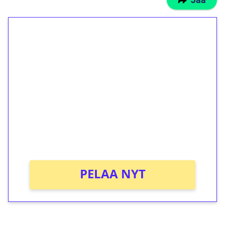
1€ = 10€ arvosta
ilmaiskierroksia ilman
kierrätystä!
Talleta 1€
Saat heti 50 ilmaiskierrosta Tuohi 1000 -
peliin (arvo 0,20€ per kierros)!
Ei kierrätysvaatimusta!
PELAA NYT