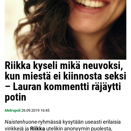
Riikka kyseli mikä neuvoksi,
kun miestä ei kiinnosta seksi
– Lauran kommentti räjäytti
potin
Metropoli
26.09.2019
16:45
Naistenhuone
-ryhmässä kysytään useasti erilaisia
vinkkejä ja
Riikka
utelikin anonyymin puolesta,