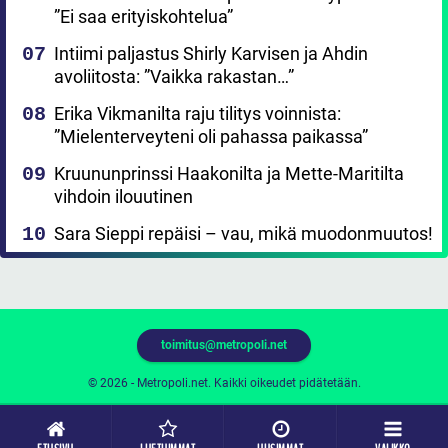
”Ei saa erityiskohtelua”
Intiimi paljastus Shirly Karvisen ja Ahdin
avoliitosta: ”Vaikka rakastan…”
Erika Vikmanilta raju tilitys voinnista:
”Mielenterveyteni oli pahassa paikassa”
Kruununprinssi Haakonilta ja Mette-Maritilta
vihdoin ilouutinen
Sara Sieppi repäisi – vau, mikä muodonmuutos!
toimitus@metropoli.net
© 2026 - Metropoli.net. Kaikki oikeudet pidätetään.