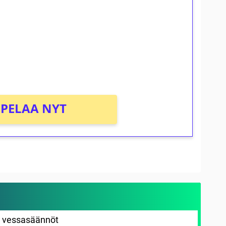
osta Tuohi 1000 -peliin (arvo 0,20€ per
PELAA NYT
t vessasäännöt