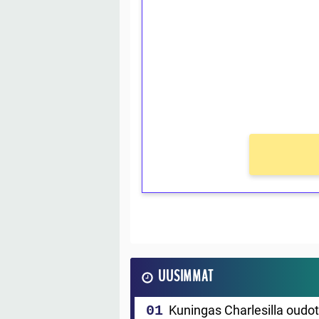
kierrätystä!
Talleta 1€
Saat heti 50 ilmaiskierr
kierros)!
Ei kierrätysvaatimusta!
UUSIMMAT
Kuningas Charlesilla oudo