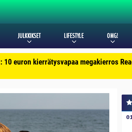
JULKKIKSET
LIFESTYLE
OMG!
: 10 euron kierrätysvapaa megakierros Reac