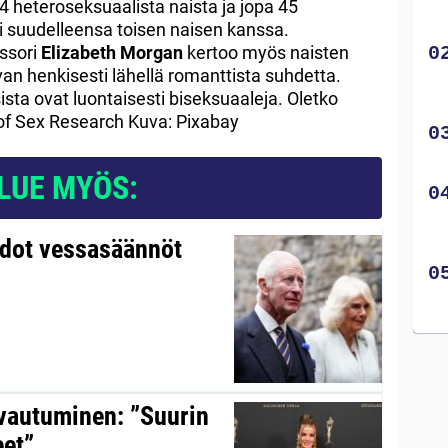
4 heteroseksuaalista naista ja jopa 45
oi suudelleensa toisen naisen kanssa.
ssori
Elizabeth Morgan
kertoo myös naisten
an henkisesti lähellä romanttista suhdetta.
ta ovat luontaisesti biseksuaaleja. Oletko
of Sex Research Kuva: Pixabay
LUE MYÖS:
udot vessasäännöt
avautuminen: ”Suurin
eet”