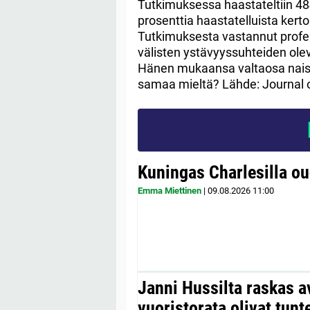
Tutkimuksessa haastateltiin 48
prosenttia haastatelluista kert
Tutkimuksesta vastannut profe
välisten ystävyyssuhteiden olev
Hänen mukaansa valtaosa naisis
samaa mieltä? Lähde: Journal 
Kuningas Charlesilla o
Emma Miettinen
|
09.08.2026
11:00
Janni Hussilta raskas 
vuoristorata olivat tunt