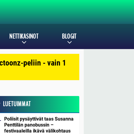
NETTIKASINOT
BLOGIT
toonz-peliin - vain 1
LUETUIMMAT
Poliisit pysäyttivät taas Susanna
Penttilän panobussin –
festivaaleilla ikävä välikohtaus