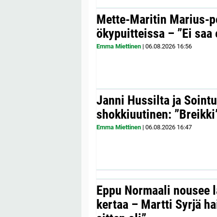
Mette-Maritin Marius-po
ökypuitteissa – ”Ei saa 
Emma Miettinen
|
06.08.2026
16:56
Janni Hussilta ja Sointu
shokkiuutinen: ”Breikki
Emma Miettinen
|
06.08.2026
16:47
Eppu Normaali nousee la
kertaa – Martti Syrjä h