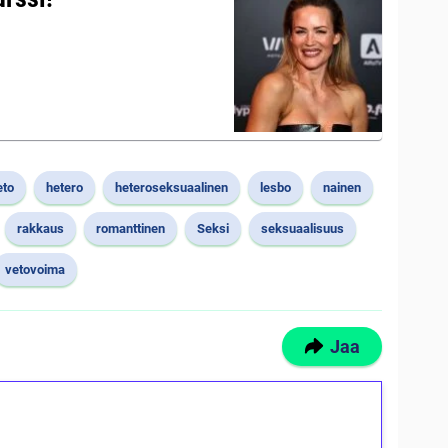
eto
hetero
heteroseksuaalinen
lesbo
nainen
rakkaus
romanttinen
Seksi
seksuaalisuus
vetovoima
Jaa
ilmaiskierroksia ilman