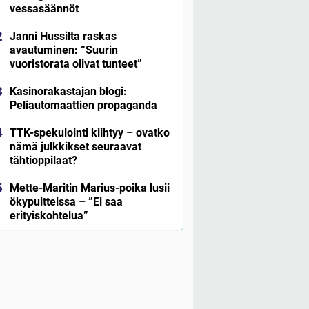
vessasäännöt
Janni Hussilta raskas
avautuminen: ”Suurin
vuoristorata olivat tunteet”
Kasinorakastajan blogi:
Peliautomaattien propaganda
TTK-spekulointi kiihtyy – ovatko
nämä julkkikset seuraavat
tähtioppilaat?
Mette-Maritin Marius-poika lusii
ökypuitteissa – ”Ei saa
erityiskohtelua”