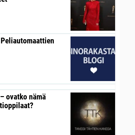
 Peliautomaattien
y – ovatko nämä
tioppilaat?