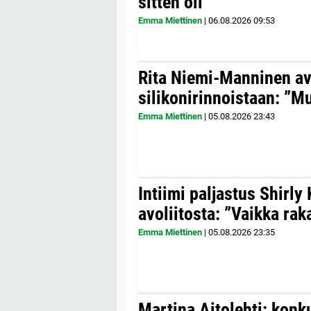
sitten oli”
Emma Miettinen
|
06.08.2026
09:53
Rita Niemi-Manninen a
silikonirinnoistaan: ”Mul
Emma Miettinen
|
05.08.2026
23:43
Intiimi paljastus Shirly
avoliitosta: ”Vaikka ra
Emma Miettinen
|
05.08.2026
23:35
Martina Aitolehti: konk