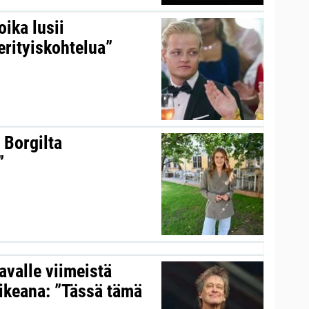
ika lusii
erityiskohtelua”
 Borgilta
”
valle viimeistä
aikeana: ”Tässä tämä