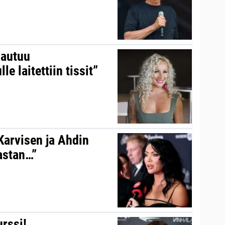
vautuu
le laitettiin tissit”
 Karvisen ja Ahdin
kastan…”
urssi!