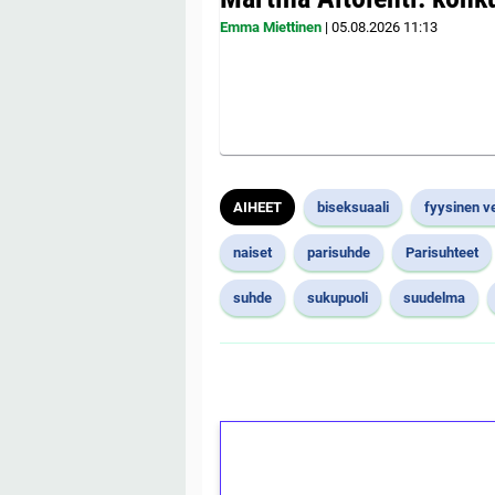
Emma Miettinen
|
05.08.2026
11:13
AIHEET
biseksuaali
fyysinen v
naiset
parisuhde
Parisuhteet
suhde
sukupuoli
suudelma
1€ = 10€ arvosta 