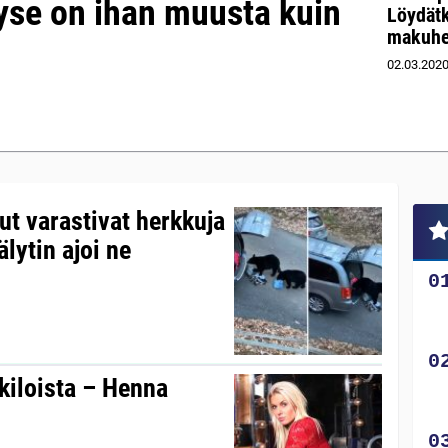
yse on ihan muusta kuin
Löydätk
makuher
02.03.202
t varastivat herkkuja
lytin ajoi ne
kiloista – Henna