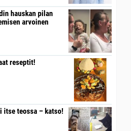
idin hauskan pilan
kemisen arvoinen
at reseptit!
i itse teossa – katso!