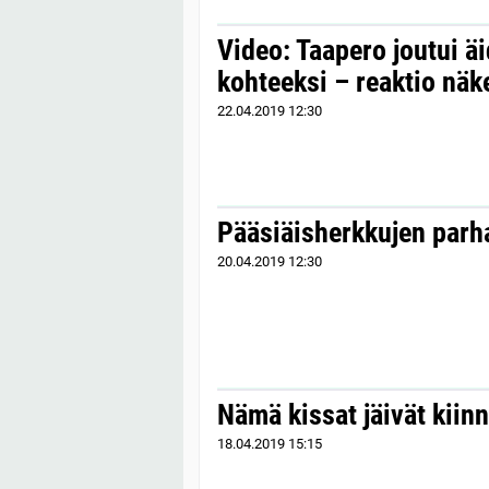
Video: Taapero joutui ä
kohteeksi – reaktio nä
22.04.2019
12:30
Pääsiäisherkkujen parha
20.04.2019
12:30
Nämä kissat jäivät kiinn
18.04.2019
15:15