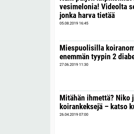
vesimelonia! Videolta s
jonka harva tietää
05.08.2019
16:45
Miespuolisilla koiranom
enemmän tyypin 2 diabe
27.06.2019
11:30
Mitähän ihmettä? Niko ja
koirankeksejä – katso 
26.04.2019
07:00