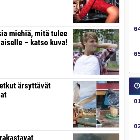
a miehiä, mitä tulee
iselle – katso kuva!
etkut ärsyttävät
vat
 rakastavat