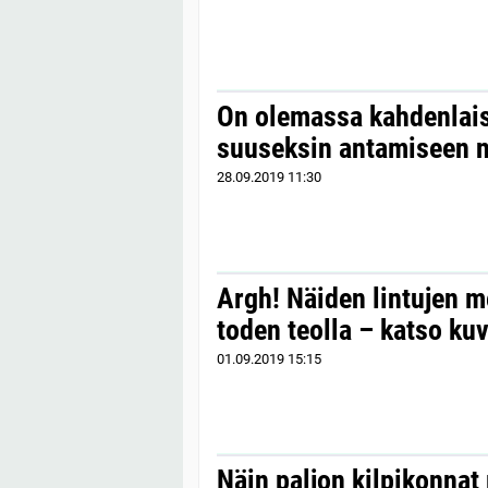
On olemassa kahdenlaisi
suuseksin antamiseen na
28.09.2019
11:30
Argh! Näiden lintujen m
toden teolla – katso ku
01.09.2019
15:15
Näin paljon kilpikonnat