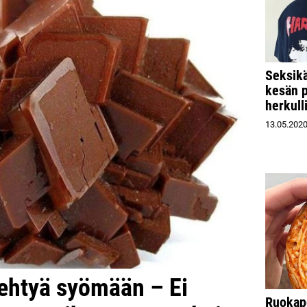
Seksikä
kesän p
herkull
13.05.202
rehtyä syömään – Ei
Ruokapo