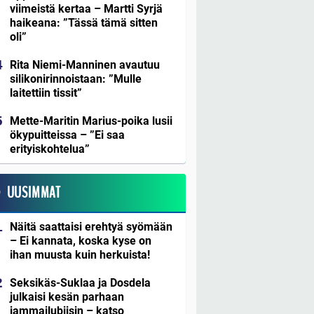
viimeistä kertaa – Martti Syrjä
haikeana: ”Tässä tämä sitten
oli”
Rita Niemi-Manninen avautuu
silikonirinnoistaan: ”Mulle
laitettiin tissit”
Mette-Maritin Marius-poika lusii
ökypuitteissa – ”Ei saa
erityiskohtelua”
UUSIMMAT
Näitä saattaisi erehtyä syömään
– Ei kannata, koska kyse on
ihan muusta kuin herkuista!
Seksikäs-Suklaa ja Dosdela
julkaisi kesän parhaan
jammailubiisin – katso