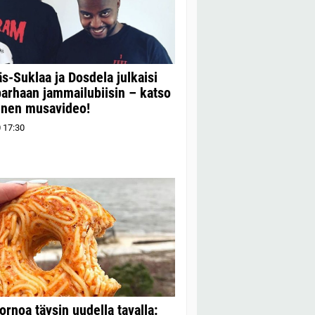
s-Suklaa ja Dosdela julkaisi
arhaan jammailubiisin – katso
inen musavideo!
0
17:30
rnoa täysin uudella tavalla: