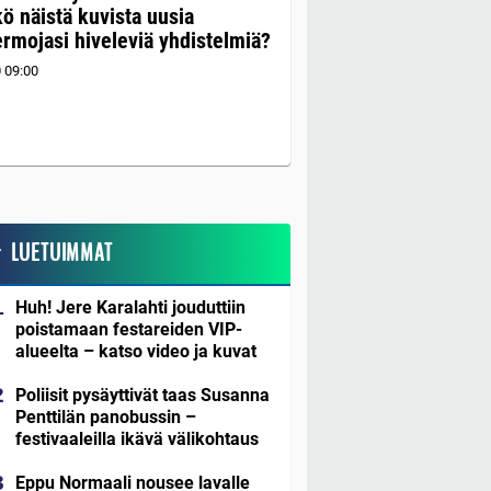
ö näistä kuvista uusia
mojasi hiveleviä yhdistelmiä?
0
09:00
LUETUIMMAT
Huh! Jere Karalahti jouduttiin
poistamaan festareiden VIP-
alueelta – katso video ja kuvat
Poliisit pysäyttivät taas Susanna
Penttilän panobussin –
festivaaleilla ikävä välikohtaus
Eppu Normaali nousee lavalle