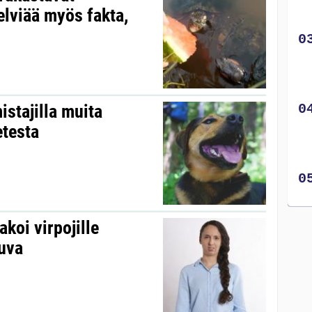
elviää myös fakta,
istajilla muita
testa
koi virpojille
kuva