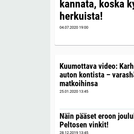
kannata, koska k
herkuista!
04.07.2020
19:00
Kuumottava video: Karhu
auton kontista – varashä
matkoihinsa
25.01.2020
13:45
Näin pääset eroon joulu
Peltosen vinkit!
28.12.2019
13:45