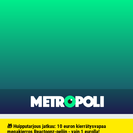
🎁 Huipputarjous jatkuu: 10 euron kierrätysvapaa
megakierros Reactoonz-peliin - vain 1 eurolla!