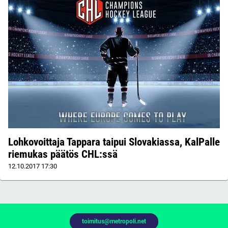
Lohkovoittaja Tappara taipui Slovakiassa, KalPalle
riemukas päätös CHL:ssä
12.10.2017
17:30
toimitus@metropoli.net