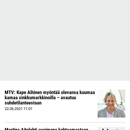
MTV: Kape Aihinen myöntää olevansa kuumaa
kamaa sinkkumarkkinoilla – avautuu
suhdetilanteestaan
22.06.2021
11:01
Martina Aitolehti avoimena kohtaamastaan