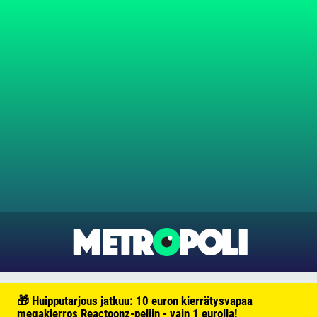
🎁 Huipputarjous jatkuu: 10 euron kierrätysvapaa
megakierros Reactoonz-peliin - vain 1 eurolla!