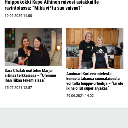
Huippukokki Kape Aihinen raivosi asiakkaille
ravintolassa: ”Mikä vi*tu sua vaivaa?”
19.06.2026
11:00
Sara Chafak esittelee Marja-
Annimari Korteen mielestä
äitinsä telkkarissa – ”Olemme
kenestä tahansa suomalaisesta
ihan liikaa tekemisissä”
voi tulla huippu-urheilija – ”En ole
15.07.2021
12:57
ikinä ollut superlahjakas”
29.06.2021
14:02