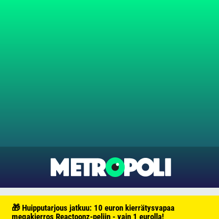
🎁 Huipputarjous jatkuu: 10 euron kierrätysvapaa
megakierros Reactoonz-peliin - vain 1 eurolla!