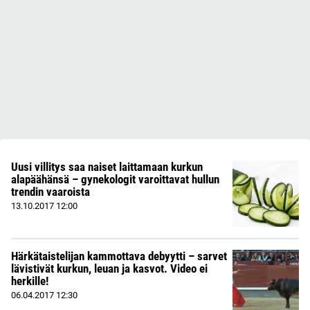
Uusi villitys saa naiset laittamaan kurkun
alapäähänsä – gynekologit varoittavat hullun
trendin vaaroista
13.10.2017
12:00
Härkätaistelijan kammottava debyytti – sarvet
lävistivät kurkun, leuan ja kasvot. Video ei
herkille!
06.04.2017
12:30