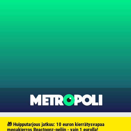
🎁 Huipputarjous jatkuu: 10 euron kierrätysvapaa
megakierros Reactoonz-peliin - vain 1 eurolla!