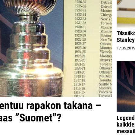
Tässäk
Stanley
17.05.201
entuu rapakon takana –
taas ”Suomet”?
Legenda
kaikkie
messuil