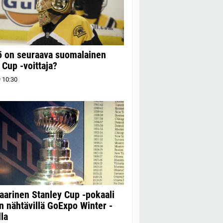
ö on seuraava suomalainen
 Cup -voittaja?
9
10:30
arinen Stanley Cup -pokaali
n nähtävillä GoExpo Winter -
la