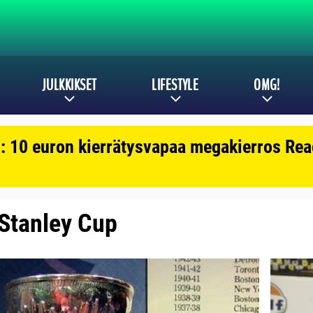
JULKKIKSET
LIFESTYLE
OMG!
: 10 euron kierrätysvapaa megakierros Reac
: Stanley Cup