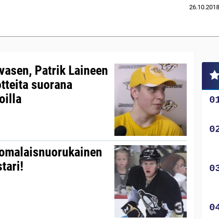
26.10.201
lvasen, Patrik Laineen
tteita suorana
illa
uomalaisnuorukainen
tari!