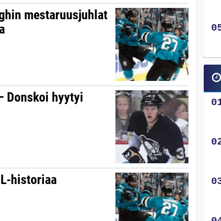
rghin mestaruusjuhlat
a
 – Donskoi hyytyi
L-historiaa