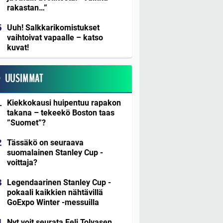
rakastan…”
Uuh! Salkkarikomistukset
vaihtoivat vapaalle – katso
kuvat!
UUSIMMAT
Kiekkokausi huipentuu rapakon
takana – tekeekö Boston taas
”Suomet”?
Tässäkö on seuraava
suomalainen Stanley Cup -
voittaja?
Legendaarinen Stanley Cup -
pokaali kaikkien nähtävillä
GoExpo Winter -messuilla
Nyt voit seurata Eeli Tolvasen,