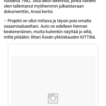
vuodelta 1982. Siitä alkoi rakennus, jonka vaiheet
olen tallentanut myöhemmin julkaistavaan
dokumenttiin, Anssi kertoi.
– Projekti on ollut mittava ja täysin pois omalta
osaamisalueeltani. Auto on edelleen hieman
keskeneräinen, mutta kuitenkin näyttää jo siltä,
miltä pitääkin: Ritari Ässän ykköskauden KITTiltä.