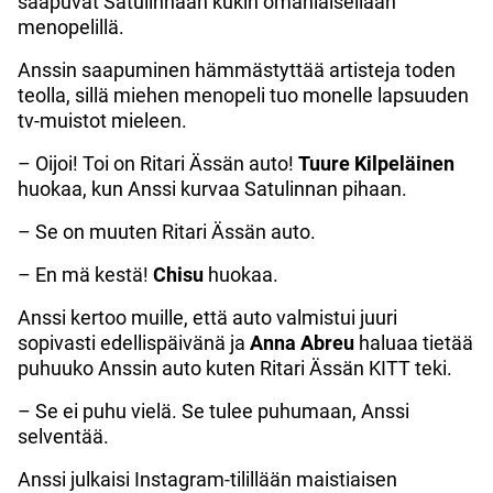
saapuvat Satulinnaan kukin omanlaisellaan
menopelillä.
Anssin saapuminen hämmästyttää artisteja toden
teolla, sillä miehen menopeli tuo monelle lapsuuden
tv-muistot mieleen.
– Oijoi! Toi on Ritari Ässän auto!
Tuure Kilpeläinen
huokaa, kun Anssi kurvaa Satulinnan pihaan.
– Se on muuten Ritari Ässän auto.
– En mä kestä!
Chisu
huokaa.
Anssi kertoo muille, että auto valmistui juuri
sopivasti edellispäivänä ja
Anna Abreu
haluaa tietää
puhuuko Anssin auto kuten Ritari Ässän KITT teki.
– Se ei puhu vielä. Se tulee puhumaan, Anssi
selventää.
Anssi julkaisi Instagram-tilillään maistiaisen