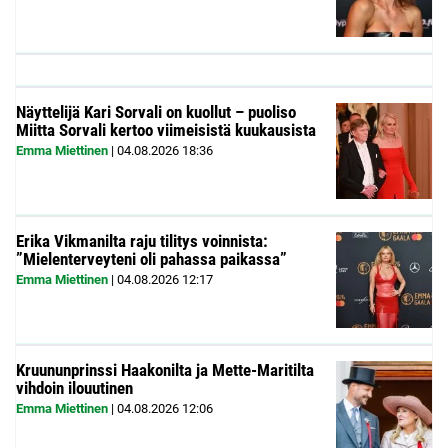
Näyttelijä Kari Sorvali on kuollut – puoliso
Miitta Sorvali kertoo viimeisistä kuukausista
Emma Miettinen
|
04.08.2026
18:36
Erika Vikmanilta raju tilitys voinnista:
”Mielenterveyteni oli pahassa paikassa”
Emma Miettinen
|
04.08.2026
12:17
Kruununprinssi Haakonilta ja Mette-Maritilta
vihdoin ilouutinen
Emma Miettinen
|
04.08.2026
12:06