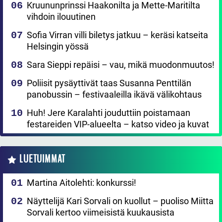
Kruununprinssi Haakonilta ja Mette-Maritilta
vihdoin ilouutinen
Sofia Virran villi biletys jatkuu – keräsi katseita
Helsingin yössä
Sara Sieppi repäisi – vau, mikä muodonmuutos!
Poliisit pysäyttivät taas Susanna Penttilän
panobussin – festivaaleilla ikävä välikohtaus
Huh! Jere Karalahti jouduttiin poistamaan
festareiden VIP-alueelta – katso video ja kuvat
LUETUIMMAT
Martina Aitolehti: konkurssi!
Näyttelijä Kari Sorvali on kuollut – puoliso Miitta
Sorvali kertoo viimeisistä kuukausista