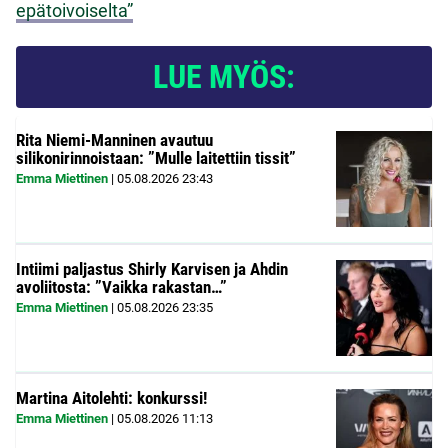
epätoivoiselta”
LUE MYÖS:
Rita Niemi-Manninen avautuu
silikonirinnoistaan: ”Mulle laitettiin tissit”
Emma Miettinen
|
05.08.2026
23:43
Intiimi paljastus Shirly Karvisen ja Ahdin
avoliitosta: ”Vaikka rakastan…”
Emma Miettinen
|
05.08.2026
23:35
Martina Aitolehti: konkurssi!
Emma Miettinen
|
05.08.2026
11:13