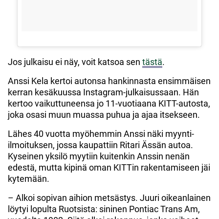
Jos julkaisu ei näy, voit katsoa sen
tästä
.
Anssi Kela kertoi autonsa hankinnasta ensimmäisen
kerran kesäkuussa Instagram-julkaisussaan. Hän
kertoo vaikuttuneensa jo 11-vuotiaana KITT-autosta,
joka osasi muun muassa puhua ja ajaa itsekseen.
Lähes 40 vuotta myöhemmin Anssi näki myynti-
ilmoituksen, jossa kaupattiin Ritari Ässän autoa.
Kyseinen yksilö myytiin kuitenkin Anssin nenän
edestä, mutta kipinä oman KITTin rakentamiseen jäi
kytemään.
– Alkoi sopivan aihion metsästys. Juuri oikeanlainen
löytyi lopulta Ruotsista: sininen Pontiac Trans Am,