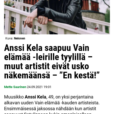
Kuva:
Nelonen
Anssi Kela saapuu Vain
elämää -leirille tyylillä –
muut artistit eivät usko
näkemäänsä – ”En kestä!”
Mette Saarinen
24.09.2021
19:01
Muusikko
Anssi Kela
, 49, on yksi perjantaina
alkavan uuden Vain elämää -kauden artisteista.
Ensimmäisessä jaksossa nähdään kun artistit