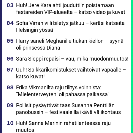
Huh! Jere Karalahti jouduttiin poistamaan
festareiden VIP-alueelta – katso video ja kuvat
Sofia Virran villi biletys jatkuu – keräsi katseita
Helsingin yössä
Harry saneli Meghanille tiukan kiellon – syynä
oli prinsessa Diana
Sara Sieppi repäisi – vau, mikä muodonmuutos!
Uuh! Salkkarikomistukset vaihtoivat vapaalle –
katso kuvat!
Erika Vikmanilta raju tilitys voinnista:
”Mielenterveyteni oli pahassa paikassa”
Poliisit pysäyttivät taas Susanna Penttilän
panobussin – festivaaleilla ikävä välikohtaus
Huh! Sanna Marinin rahatilanteessa raju
muutos