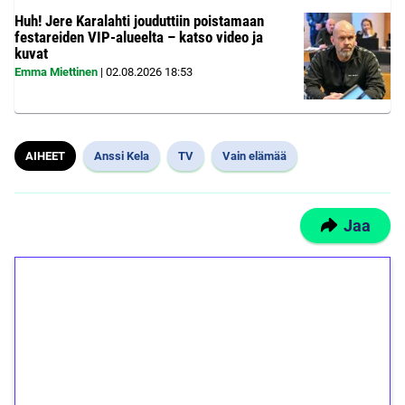
Huh! Jere Karalahti jouduttiin poistamaan
festareiden VIP-alueelta – katso video ja
kuvat
Emma Miettinen
|
02.08.2026
18:53
AIHEET
Anssi Kela
TV
Vain elämää
Jaa
1€ = 10€ arvosta
ilmaiskierroksia ilman
kierrätystä!
Talleta 1€