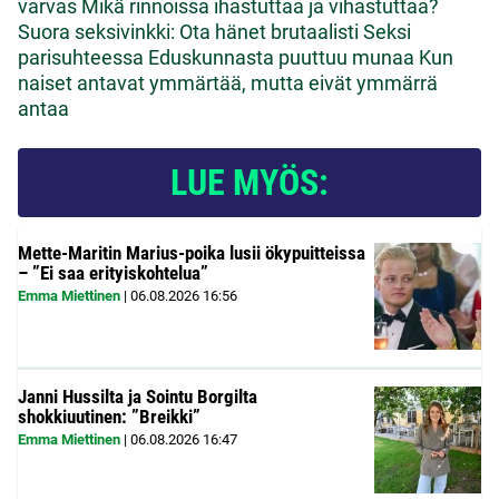
varvas
Mikä rinnoissa ihastuttaa ja vihastuttaa?
Suora seksivinkki: Ota hänet brutaalisti
Seksi
parisuhteessa
Eduskunnasta puuttuu munaa
Kun
naiset antavat ymmärtää, mutta eivät ymmärrä
antaa
LUE MYÖS:
Mette-Maritin Marius-poika lusii ökypuitteissa
– ”Ei saa erityiskohtelua”
Emma Miettinen
|
06.08.2026
16:56
Janni Hussilta ja Sointu Borgilta
shokkiuutinen: ”Breikki”
Emma Miettinen
|
06.08.2026
16:47