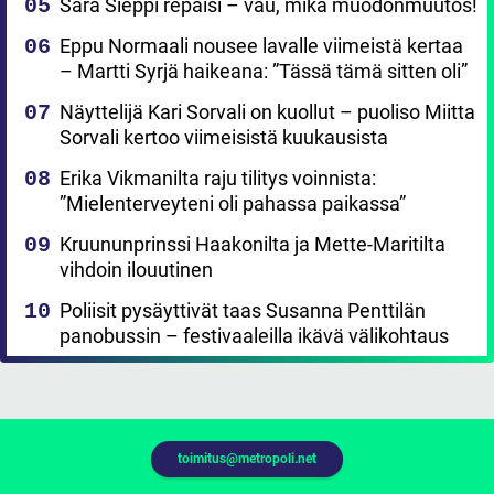
Sara Sieppi repäisi – vau, mikä muodonmuutos!
Eppu Normaali nousee lavalle viimeistä kertaa
– Martti Syrjä haikeana: ”Tässä tämä sitten oli”
Näyttelijä Kari Sorvali on kuollut – puoliso Miitta
Sorvali kertoo viimeisistä kuukausista
Erika Vikmanilta raju tilitys voinnista:
”Mielenterveyteni oli pahassa paikassa”
Kruununprinssi Haakonilta ja Mette-Maritilta
vihdoin ilouutinen
Poliisit pysäyttivät taas Susanna Penttilän
panobussin – festivaaleilla ikävä välikohtaus
toimitus@metropoli.net