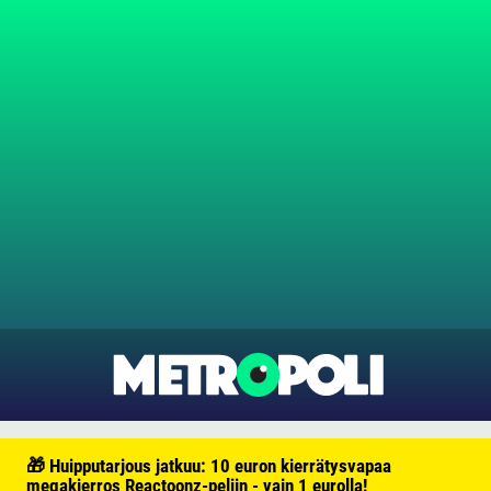
🎁 Huipputarjous jatkuu: 10 euron kierrätysvapaa
megakierros Reactoonz-peliin - vain 1 eurolla!