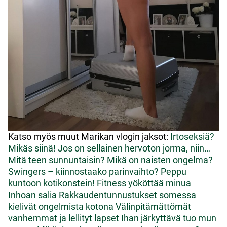
Katso myös muut Marikan vlogin jaksot:
Irtoseksiä?
Mikäs siinä!
Jos on sellainen hervoton jorma, niin…
Mitä teen sunnuntaisin?
Mikä on naisten ongelma?
Swingers – kiinnostaako parinvaihto?
Peppu
kuntoon kotikonstein!
Fitness yököttää minua
Inhoan salia
Rakkaudentunnustukset somessa
kielivät ongelmista kotona
Välinpitämättömät
vanhemmat ja lellityt lapset
Ihan järkyttävä tuo mun