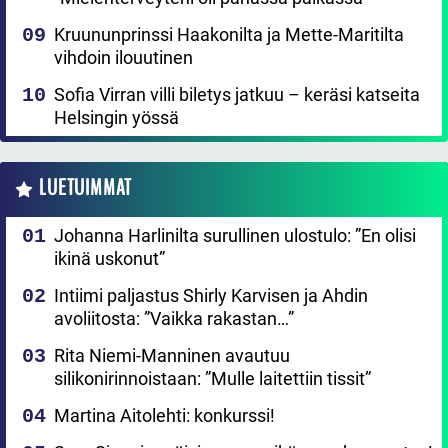
Kruununprinssi Haakonilta ja Mette-Maritilta
vihdoin ilouutinen
Sofia Virran villi biletys jatkuu – keräsi katseita
Helsingin yössä
LUETUIMMAT
Johanna Harlinilta surullinen ulostulo: ”En olisi
ikinä uskonut”
Intiimi paljastus Shirly Karvisen ja Ahdin
avoliitosta: ”Vaikka rakastan…”
Rita Niemi-Manninen avautuu
silikonirinnoistaan: ”Mulle laitettiin tissit”
Martina Aitolehti: konkurssi!