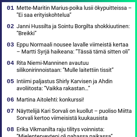
Mette-Maritin Marius-poika lusii ökypuitteissa –
”Ei saa erityiskohtelua”
Janni Hussilta ja Sointu Borgilta shokkiuutinen:
”Breikki”
Eppu Normaali nousee lavalle viimeistä kertaa
– Martti Syrjä haikeana: ”Tässä tämä sitten oli”
Rita Niemi-Manninen avautuu
silikonirinnoistaan: ”Mulle laitettiin tissit”
Intiimi paljastus Shirly Karvisen ja Ahdin
avoliitosta: ”Vaikka rakastan…”
Martina Aitolehti: konkurssi!
Näyttelijä Kari Sorvali on kuollut – puoliso Miitta
Sorvali kertoo viimeisistä kuukausista
Erika Vikmanilta raju tilitys voinnista:
”Mielenterveyteni oli pahassa paikassa”