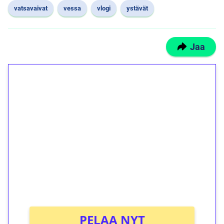
vatsavaivat
vessa
vlogi
ystävät
Jaa
1€ = 10€ arvosta
ilmaiskierroksia ilman
kierrätystä!
Talleta 1€
Saat heti 50 ilmaiskierrosta Tuohi 1000 -
peliin (arvo 0,20€ per kierros)!
Ei kierrätysvaatimusta!
PELAA NYT