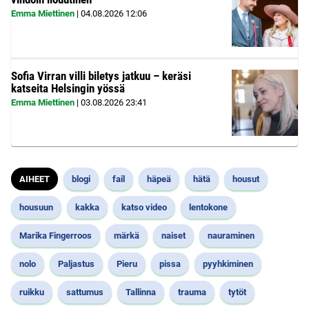
Emma Miettinen
|
04.08.2026
12:06
Sofia Virran villi biletys jatkuu – keräsi
katseita Helsingin yössä
Emma Miettinen
|
03.08.2026
23:41
AIHEET
blogi
fail
häpeä
hätä
housut
housuun
kakka
katso video
lentokone
Marika Fingerroos
märkä
naiset
nauraminen
nolo
Paljastus
Pieru
pissa
pyyhkiminen
ruikku
sattumus
Tallinna
trauma
tytöt