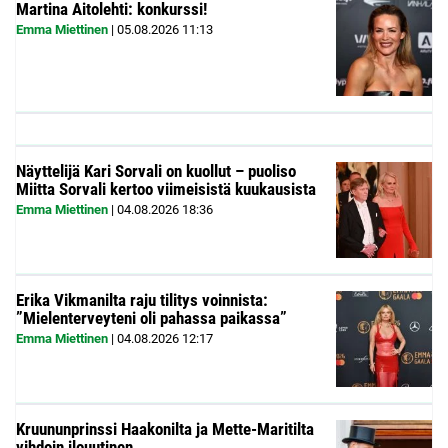
Martina Aitolehti: konkurssi!
Emma Miettinen
|
05.08.2026
11:13
Näyttelijä Kari Sorvali on kuollut – puoliso
Miitta Sorvali kertoo viimeisistä kuukausista
Emma Miettinen
|
04.08.2026
18:36
Erika Vikmanilta raju tilitys voinnista:
”Mielenterveyteni oli pahassa paikassa”
Emma Miettinen
|
04.08.2026
12:17
Kruununprinssi Haakonilta ja Mette-Maritilta
vihdoin ilouutinen