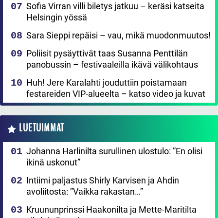
Sofia Virran villi biletys jatkuu – keräsi katseita
Helsingin yössä
Sara Sieppi repäisi – vau, mikä muodonmuutos!
Poliisit pysäyttivät taas Susanna Penttilän
panobussin – festivaaleilla ikävä välikohtaus
Huh! Jere Karalahti jouduttiin poistamaan
festareiden VIP-alueelta – katso video ja kuvat
LUETUIMMAT
Johanna Harlinilta surullinen ulostulo: ”En olisi
ikinä uskonut”
Intiimi paljastus Shirly Karvisen ja Ahdin
avoliitosta: ”Vaikka rakastan…”
Kruununprinssi Haakonilta ja Mette-Maritilta