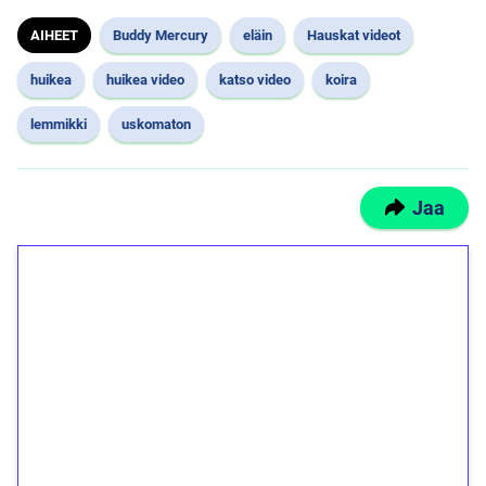
AIHEET
Buddy Mercury
eläin
Hauskat videot
huikea
huikea video
katso video
koira
lemmikki
uskomaton
Jaa
1€ = 10€ arvosta
ilmaiskierroksia ilman
kierrätystä!
Talleta 1€
Saat heti 50 ilmaiskierrosta Tuohi 1000 -
peliin (arvo 0,20€ per kierros)!