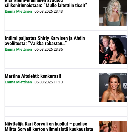
Rita Niemi-Manninen avautuu
silikonirinnoistaan: ”Mulle laitettiin tissit”
Emma Miettinen
|
05.08.2026
23:43
Intiimi paljastus Shirly Karvisen ja Ahdin
avoliitosta: ”Vaikka rakastan…”
Emma Miettinen
|
05.08.2026
23:35
Martina Aitolehti: konkurssi!
Emma Miettinen
|
05.08.2026
11:13
Näyttelijä Kari Sorvali on kuollut – puoliso
Miitta Sorvali kertoo viimeisistä kuukausista