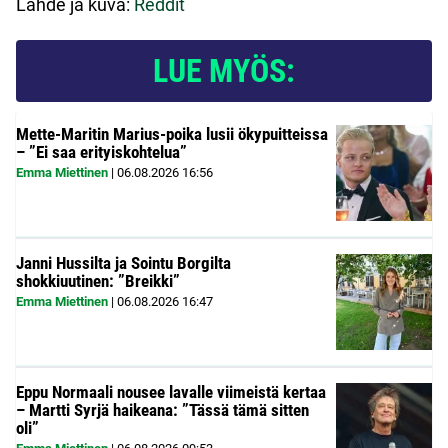
Lähde ja kuva:
Reddit
LUE MYÖS:
Mette-Maritin Marius-poika lusii ökypuitteissa
– ”Ei saa erityiskohtelua”
Emma Miettinen
|
06.08.2026
16:56
Janni Hussilta ja Sointu Borgilta
shokkiuutinen: ”Breikki”
Emma Miettinen
|
06.08.2026
16:47
Eppu Normaali nousee lavalle viimeistä kertaa
– Martti Syrjä haikeana: ”Tässä tämä sitten
oli”