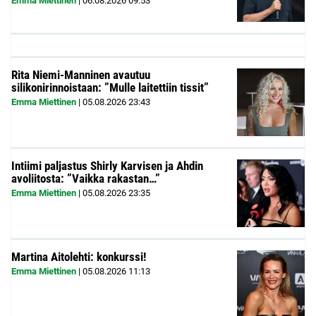
Emma Miettinen
|
06.08.2026
09:53
Rita Niemi-Manninen avautuu
silikonirinnoistaan: ”Mulle laitettiin tissit”
Emma Miettinen
|
05.08.2026
23:43
Intiimi paljastus Shirly Karvisen ja Ahdin
avoliitosta: ”Vaikka rakastan…”
Emma Miettinen
|
05.08.2026
23:35
Martina Aitolehti: konkurssi!
Emma Miettinen
|
05.08.2026
11:13