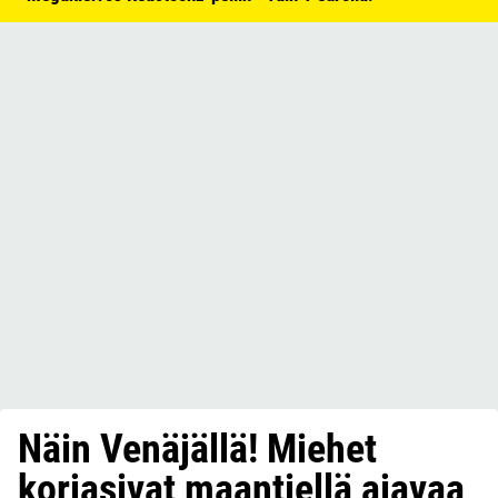
Näin Venäjällä! Miehet
korjasivat maantiellä ajavaa