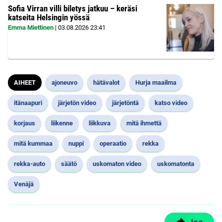
Sofia Virran villi biletys jatkuu – keräsi
katseita Helsingin yössä
Emma Miettinen
|
03.08.2026
23:41
AIHEET
ajoneuvo
hätävalot
Hurja maailma
itänaapuri
järjetön video
järjetöntä
katso video
korjaus
liikenne
liikkuva
mitä ihmettä
mitä kummaa
nuppi
operaatio
rekka
rekka-auto
säätö
uskomaton video
uskomatonta
Venäjä