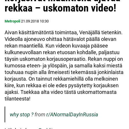
rekkaa – uskomaton video!
Metropoli
21.09.2018
10:30
Aivan käsittämätöntä toimintaa, Venäjällä tietenkin.
Videolla ajoneuvo ohittaa hätävalot päällä olevan
rekan maantiellä. Kun videon kuvaaja pääsee
kulkuneuvollaan rekan etuosan kohdalle, paljastuu
täysin uskomaton korjausoperaatio. Rekan nuppi on
kumossa eteen- ja ylöspäin, ja samalla kaksi miestä
touhuaa nupin alla ilmeisesti tekemässä jonkinlaista
korjausta. On tainnut rekkamiehillä olla melkoinen
kiire, kun rekkaa ei ole edes pysäytetty korjauksen
ajaksi. Tsekkaa alta video tästä uskomattomasta
tilanteesta!
why stop ?
from
r/ANormalDayInRussia