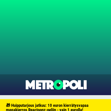
🎁 Huipputarjous jatkuu: 10 euron kierrätysvapaa
megakierros Reactoonz-peliin - vain 1 eurolla!