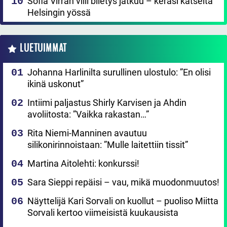
Sofia Virran villi biletys jatkuu – keräsi katseita
Helsingin yössä
LUETUIMMAT
Johanna Harlinilta surullinen ulostulo: ”En olisi
ikinä uskonut”
Intiimi paljastus Shirly Karvisen ja Ahdin
avoliitosta: ”Vaikka rakastan…”
Rita Niemi-Manninen avautuu
silikonirinnoistaan: ”Mulle laitettiin tissit”
Martina Aitolehti: konkurssi!
Sara Sieppi repäisi – vau, mikä muodonmuutos!
Näyttelijä Kari Sorvali on kuollut – puoliso Miitta
Sorvali kertoo viimeisistä kuukausista