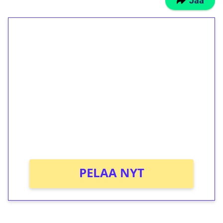
Jaa
1€ = 10€ arvosta
ilmaiskierroksia ilman
kierrätystä!
Talleta 1€
Saat heti 50 ilmaiskierrosta Tuohi 1000 -
peliin (arvo 0,20€ per kierros)!
Ei kierrätysvaatimusta!
PELAA NYT