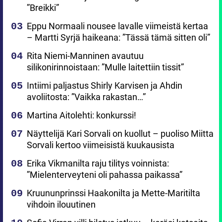
”Breikki”
Eppu Normaali nousee lavalle viimeistä kertaa
– Martti Syrjä haikeana: ”Tässä tämä sitten oli”
Rita Niemi-Manninen avautuu
silikonirinnoistaan: ”Mulle laitettiin tissit”
Intiimi paljastus Shirly Karvisen ja Ahdin
avoliitosta: ”Vaikka rakastan…”
Martina Aitolehti: konkurssi!
Näyttelijä Kari Sorvali on kuollut – puoliso Miitta
Sorvali kertoo viimeisistä kuukausista
Erika Vikmanilta raju tilitys voinnista:
”Mielenterveyteni oli pahassa paikassa”
Kruununprinssi Haakonilta ja Mette-Maritilta
vihdoin ilouutinen