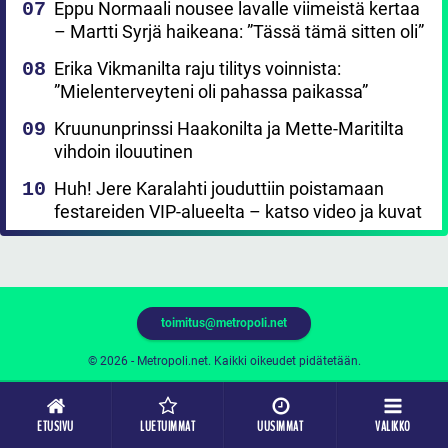
Eppu Normaali nousee lavalle viimeistä kertaa
– Martti Syrjä haikeana: ”Tässä tämä sitten oli”
Erika Vikmanilta raju tilitys voinnista:
”Mielenterveyteni oli pahassa paikassa”
Kruununprinssi Haakonilta ja Mette-Maritilta
vihdoin ilouutinen
Huh! Jere Karalahti jouduttiin poistamaan
festareiden VIP-alueelta – katso video ja kuvat
toimitus@metropoli.net
© 2026 - Metropoli.net. Kaikki oikeudet pidätetään.
ETUSIVU
LUETUIMMAT
UUSIMMAT
VALIKKO