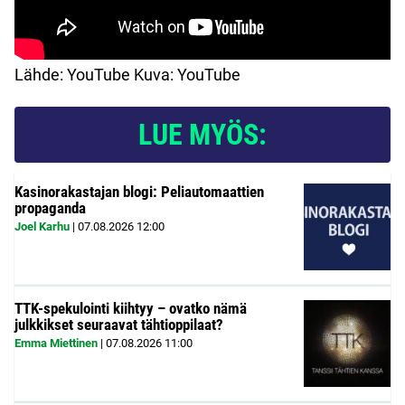
Lähde: YouTube Kuva: YouTube
LUE MYÖS:
Kasinorakastajan blogi: Peliautomaattien
propaganda
Joel Karhu
|
07.08.2026
12:00
TTK-spekulointi kiihtyy – ovatko nämä
julkkikset seuraavat tähtioppilaat?
Emma Miettinen
|
07.08.2026
11:00