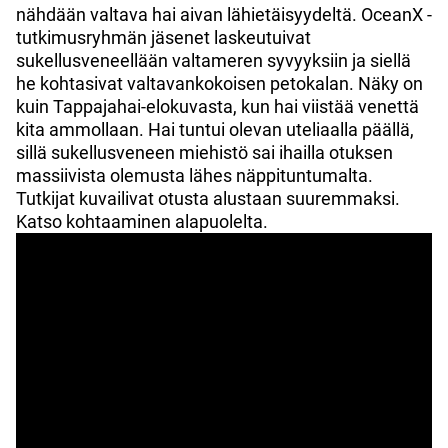
nähdään valtava hai aivan lähietäisyydeltä. OceanX -
tutkimusryhmän jäsenet laskeutuivat
sukellusveneellään valtameren syvyyksiin ja siellä
he kohtasivat valtavankokoisen petokalan. Näky on
kuin Tappajahai-elokuvasta, kun hai viistää venettä
kita ammollaan. Hai tuntui olevan uteliaalla päällä,
sillä sukellusveneen miehistö sai ihailla otuksen
massiivista olemusta lähes näppituntumalta.
Tutkijat kuvailivat otusta alustaan suuremmaksi.
Katso kohtaaminen alapuolelta.