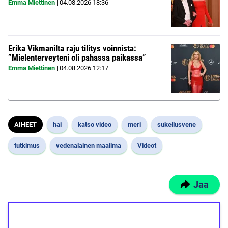
Emma Miettinen
|
04.08.2026
18:36
Erika Vikmanilta raju tilitys voinnista:
”Mielenterveyteni oli pahassa paikassa”
Emma Miettinen
|
04.08.2026
12:17
AIHEET
hai
katso video
meri
sukellusvene
tutkimus
vedenalainen maailma
Videot
Jaa
1€ = 10€ arvosta