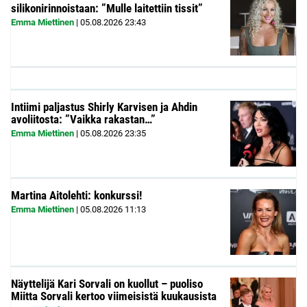
silikonirinnoistaan: ”Mulle laitettiin tissit”
Emma Miettinen
|
05.08.2026
23:43
Intiimi paljastus Shirly Karvisen ja Ahdin
avoliitosta: ”Vaikka rakastan…”
Emma Miettinen
|
05.08.2026
23:35
Martina Aitolehti: konkurssi!
Emma Miettinen
|
05.08.2026
11:13
Näyttelijä Kari Sorvali on kuollut – puoliso
Miitta Sorvali kertoo viimeisistä kuukausista