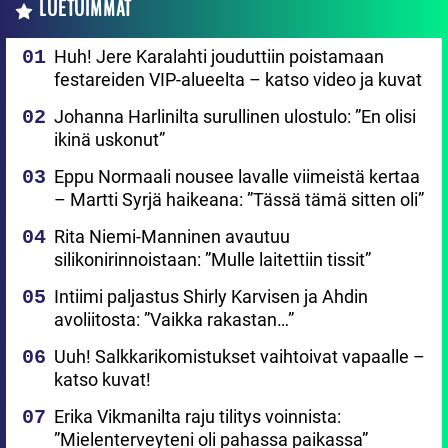
LUETUIMMAT
Huh! Jere Karalahti jouduttiin poistamaan
festareiden VIP-alueelta – katso video ja kuvat
Johanna Harlinilta surullinen ulostulo: ”En olisi
ikinä uskonut”
Eppu Normaali nousee lavalle viimeistä kertaa
– Martti Syrjä haikeana: ”Tässä tämä sitten oli”
Rita Niemi-Manninen avautuu
silikonirinnoistaan: ”Mulle laitettiin tissit”
Intiimi paljastus Shirly Karvisen ja Ahdin
avoliitosta: ”Vaikka rakastan…”
Uuh! Salkkarikomistukset vaihtoivat vapaalle –
katso kuvat!
Erika Vikmanilta raju tilitys voinnista:
”Mielenterveyteni oli pahassa paikassa”