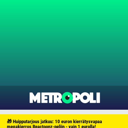
🎁 Huipputarjous jatkuu: 10 euron kierrätysvapaa
megakierros Reactoonz-peliin - vain 1 eurolla!