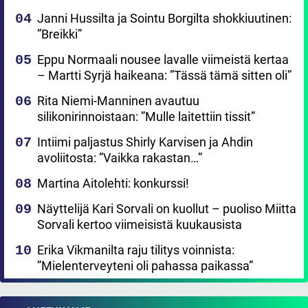
Janni Hussilta ja Sointu Borgilta shokkiuutinen:
”Breikki”
Eppu Normaali nousee lavalle viimeistä kertaa
– Martti Syrjä haikeana: ”Tässä tämä sitten oli”
Rita Niemi-Manninen avautuu
silikonirinnoistaan: ”Mulle laitettiin tissit”
Intiimi paljastus Shirly Karvisen ja Ahdin
avoliitosta: ”Vaikka rakastan…”
Martina Aitolehti: konkurssi!
Näyttelijä Kari Sorvali on kuollut – puoliso Miitta
Sorvali kertoo viimeisistä kuukausista
Erika Vikmanilta raju tilitys voinnista:
”Mielenterveyteni oli pahassa paikassa”