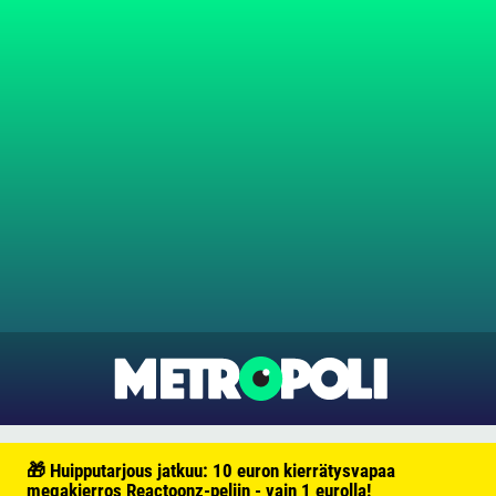
🎁 Huipputarjous jatkuu: 10 euron kierrätysvapaa
megakierros Reactoonz-peliin - vain 1 eurolla!