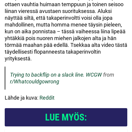
ottaen vauhtia huimaan temppuun ja toinen seisoo
liinan vieressä avustaen suorituksessa. Aluksi
näyttää siltä, että takaperinvoltti voisi olla jopa
mahdollinen, mutta homma menee täysin pieleen,
kun on aika ponnistaa – tässä vaiheessa liina lipeää
yhtäkkiä pois nuoren miehen jalkojen alta ja hän
törmää maahan pää edellä. Tsekkaa alta video tästä
täydellisesti flopanneesta takaperinvoltin
yrityksestä.
Trying to backflip on a slack line. WCGW
from
r/Whatcouldgowrong
Lähde ja kuva:
Reddit
LUE MYÖS: