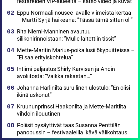
festareiden VIP-alueelta – katso video ja kuvat
Eppu Normaali nousee lavalle viimeistä kertaa
– Martti Syrjä haikeana: ”Tässä tämä sitten oli”
Rita Niemi-Manninen avautuu
silikonirinnoistaan: ”Mulle laitettiin tissit”
Mette-Maritin Marius-poika lusii ökypuitteissa –
”Ei saa erityiskohtelua”
Intiimi paljastus Shirly Karvisen ja Ahdin
avoliitosta: ”Vaikka rakastan…”
Johanna Harlinilta surullinen ulostulo: ”En olisi
ikinä uskonut”
Kruununprinssi Haakonilta ja Mette-Maritilta
vihdoin ilouutinen
Poliisit pysäyttivät taas Susanna Penttilän
panobussin – festivaaleilla ikävä välikohtaus