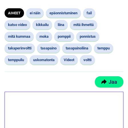
AIHEET
ei näin
epäonnistuminen
fail
katso video
kikkailu
liina
mitä ihmettä
mitä kummaa
moka
pomppii
ponnistus
takaperinvoltti
tasapaino
tasapainoliina
temppu
temppuilu
uskomatonta
Videot
voltti
Jaa
1€ = 10€ arvosta
ilmaiskierroksia ilman
kierrätystä!