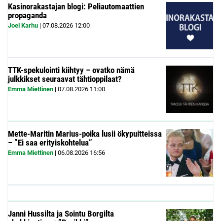
Kasinorakastajan blogi: Peliautomaattien
propaganda
Joel Karhu
|
07.08.2026
12:00
TTK-spekulointi kiihtyy – ovatko nämä
julkkikset seuraavat tähtioppilaat?
Emma Miettinen
|
07.08.2026
11:00
Mette-Maritin Marius-poika lusii ökypuitteissa
– ”Ei saa erityiskohtelua”
Emma Miettinen
|
06.08.2026
16:56
Janni Hussilta ja Sointu Borgilta