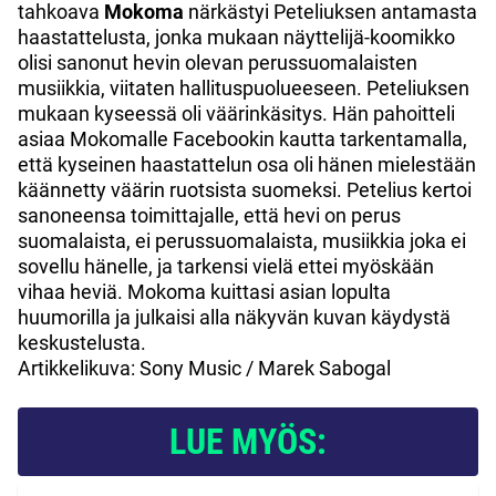
tahkoava
Mokoma
närkästyi Peteliuksen antamasta
haastattelusta, jonka mukaan näyttelijä-koomikko
olisi sanonut hevin olevan perussuomalaisten
musiikkia, viitaten hallituspuolueeseen. Peteliuksen
mukaan kyseessä oli väärinkäsitys. Hän pahoitteli
asiaa Mokomalle Facebookin kautta tarkentamalla,
että kyseinen haastattelun osa oli hänen mielestään
käännetty väärin ruotsista suomeksi. Petelius kertoi
sanoneensa toimittajalle, että hevi on perus
suomalaista, ei perussuomalaista, musiikkia joka ei
sovellu hänelle, ja tarkensi vielä ettei myöskään
vihaa heviä. Mokoma kuittasi asian lopulta
huumorilla ja julkaisi alla näkyvän kuvan käydystä
keskustelusta.
Artikkelikuva: Sony Music / Marek Sabogal
LUE MYÖS: