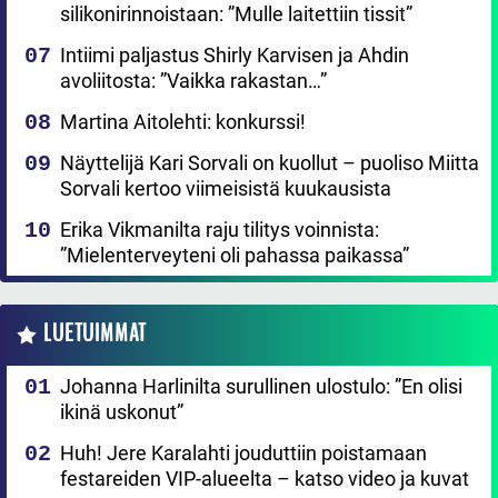
silikonirinnoistaan: ”Mulle laitettiin tissit”
Intiimi paljastus Shirly Karvisen ja Ahdin
avoliitosta: ”Vaikka rakastan…”
Martina Aitolehti: konkurssi!
Näyttelijä Kari Sorvali on kuollut – puoliso Miitta
Sorvali kertoo viimeisistä kuukausista
Erika Vikmanilta raju tilitys voinnista:
”Mielenterveyteni oli pahassa paikassa”
LUETUIMMAT
Johanna Harlinilta surullinen ulostulo: ”En olisi
ikinä uskonut”
Huh! Jere Karalahti jouduttiin poistamaan
festareiden VIP-alueelta – katso video ja kuvat