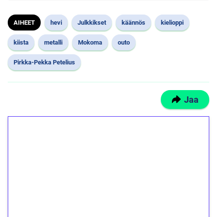
AIHEET
hevi
Julkkikset
käännös
kielioppi
kiista
metalli
Mokoma
outo
Pirkka-Pekka Petelius
Jaa
1€ = 10€ arvosta
ilmaiskierroksia ilman
kierrätystä!
Talleta 1€
Saat heti 50 ilmaiskierrosta Tuohi 1000 -
peliin (arvo 0,20€ per kierros)!