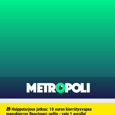
🎁 Huipputarjous jatkuu: 10 euron kierrätysvapaa
megakierros Reactoonz-peliin - vain 1 eurolla!