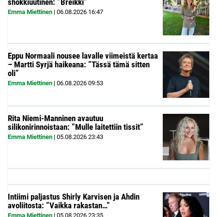
shokkiuutinen: ”Breikki”
Emma Miettinen
|
06.08.2026
16:47
Eppu Normaali nousee lavalle viimeistä kertaa
– Martti Syrjä haikeana: ”Tässä tämä sitten
oli”
Emma Miettinen
|
06.08.2026
09:53
Rita Niemi-Manninen avautuu
silikonirinnoistaan: ”Mulle laitettiin tissit”
Emma Miettinen
|
05.08.2026
23:43
Intiimi paljastus Shirly Karvisen ja Ahdin
avoliitosta: ”Vaikka rakastan…”
Emma Miettinen
|
05.08.2026
23:35