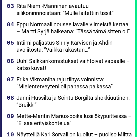
Rita Niemi-Manninen avautuu
silikonirinnoistaan: ”Mulle laitettiin tissit”
Eppu Normaali nousee lavalle viimeistä kertaa
– Martti Syrjä haikeana: ”Tässä tämä sitten oli”
Intiimi paljastus Shirly Karvisen ja Ahdin
avoliitosta: ”Vaikka rakastan…”
Uuh! Salkkarikomistukset vaihtoivat vapaalle –
katso kuvat!
Erika Vikmanilta raju tilitys voinnista:
”Mielenterveyteni oli pahassa paikassa”
Janni Hussilta ja Sointu Borgilta shokkiuutinen:
”Breikki”
Mette-Maritin Marius-poika lusii ökypuitteissa –
”Ei saa erityiskohtelua”
Näyttelijä Kari Sorvali on kuollut – puoliso Miitta