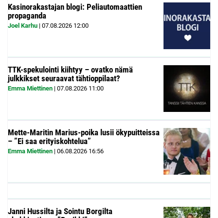
Kasinorakastajan blogi: Peliautomaattien
propaganda
Joel Karhu
|
07.08.2026
12:00
TTK-spekulointi kiihtyy – ovatko nämä
julkkikset seuraavat tähtioppilaat?
Emma Miettinen
|
07.08.2026
11:00
Mette-Maritin Marius-poika lusii ökypuitteissa
– ”Ei saa erityiskohtelua”
Emma Miettinen
|
06.08.2026
16:56
Janni Hussilta ja Sointu Borgilta