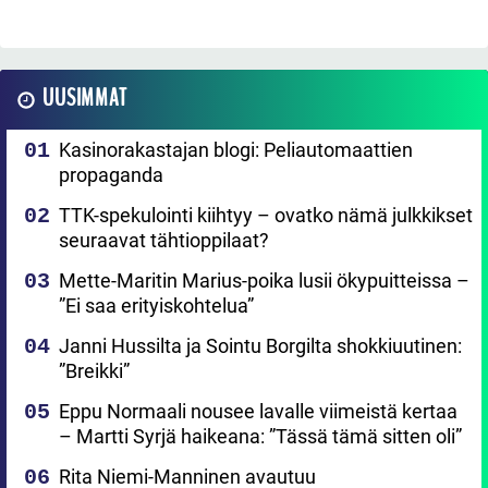
UUSIMMAT
Kasinorakastajan blogi: Peliautomaattien
propaganda
TTK-spekulointi kiihtyy – ovatko nämä julkkikset
seuraavat tähtioppilaat?
Mette-Maritin Marius-poika lusii ökypuitteissa –
”Ei saa erityiskohtelua”
Janni Hussilta ja Sointu Borgilta shokkiuutinen:
”Breikki”
Eppu Normaali nousee lavalle viimeistä kertaa
– Martti Syrjä haikeana: ”Tässä tämä sitten oli”
Rita Niemi-Manninen avautuu