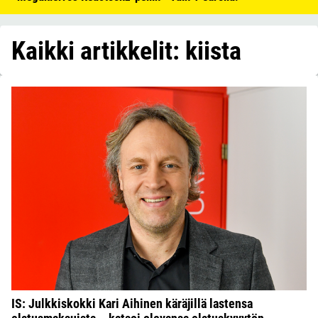
Kaikki artikkelit: kiista
IS: Julkkiskokki Kari Aihinen käräjillä lastensa