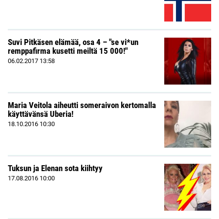
Suvi Pitkäsen elämää, osa 4 – "se vi*un
remppafirma kusetti meiltä 15 000!"
06.02.2017
13:58
Maria Veitola aiheutti someraivon kertomalla
käyttävänsä Uberia!
18.10.2016
10:30
Tuksun ja Elenan sota kiihtyy
17.08.2016
10:00