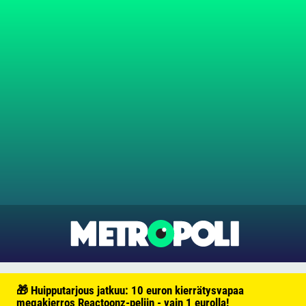
🎁 Huipputarjous jatkuu: 10 euron kierrätysvapaa
megakierros Reactoonz-peliin - vain 1 eurolla!