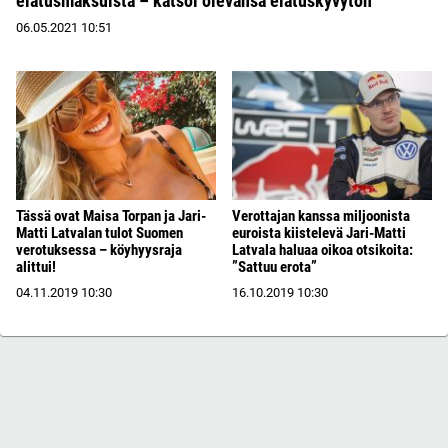
elatusmaksuista – katsoi olevansa elatuskyvytön
06.05.2021
10:51
Tässä ovat Maisa Torpan ja Jari-
Verottajan kanssa miljoonista
Matti Latvalan tulot Suomen
euroista kiistelevä Jari-Matti
verotuksessa – köyhyysraja
Latvala haluaa oikoa otsikoita:
alittui!
”Sattuu erota”
04.11.2019
10:30
16.10.2019
10:30