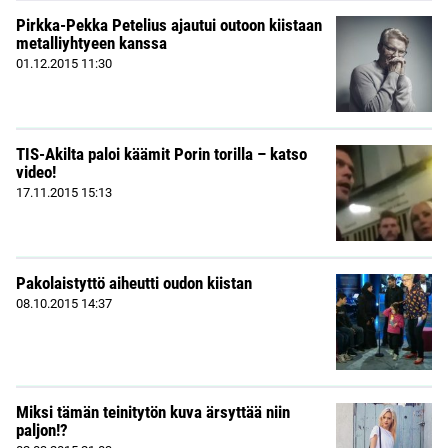
Pirkka-Pekka Petelius ajautui outoon kiistaan
metalliyhtyeen kanssa
01.12.2015
11:30
TIS-Akilta paloi käämit Porin torilla – katso
video!
17.11.2015
15:13
Pakolaistyttö aiheutti oudon kiistan
08.10.2015
14:37
Miksi tämän teinitytön kuva ärsyttää niin
paljon!?