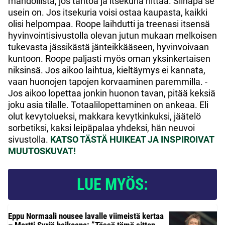
mahdollista, jos tahtoa ja itsekuria riittää. Siinäpä se
usein on. Jos itsekuria voisi ostaa kaupasta, kaikki
olisi helpompaa. Roope laihdutti ja treenasi itsensä
hyvinvointisivustolla olevan jutun mukaan melkoisen
tukevasta jässikästä jänteikkääseen, hyvinvoivaan
kuntoon. Roope paljasti myös oman yksinkertaisen
niksinsä. Jos aikoo laihtua, kieltäymys ei kannata,
vaan huonojen tapojen korvaaminen paremmilla. -
Jos aikoo lopettaa jonkin huonon tavan, pitää keksiä
joku asia tilalle. Totaalilopettaminen on ankeaa. Eli
olut kevytolueksi, makkara kevytkinkuksi, jäätelö
sorbetiksi, kaksi leipäpalaa yhdeksi, hän neuvoi
sivustolla.
KATSO TÄSTÄ HUIKEAT JA INSPIROIVAT
MUUTOSKUVAT!
LUE MYÖS:
Eppu Normaali nousee lavalle viimeistä kertaa