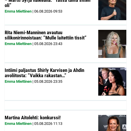
– Martti Syrjä haikeana: ”Tässä tämä sitten
oli”
Emma Miettinen
|
06.08.2026
09:53
Rita Niemi-Manninen avautuu
silikonirinnoistaan: ”Mulle laitettiin tissit”
Emma Miettinen
|
05.08.2026
23:43
Intiimi paljastus Shirly Karvisen ja Ahdin
avoliitosta: ”Vaikka rakastan…”
Emma Miettinen
|
05.08.2026
23:35
Martina Aitolehti: konkurssi!
Emma Miettinen
|
05.08.2026
11:13