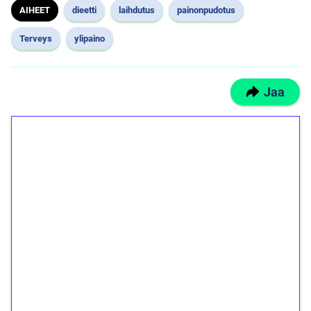
AIHEET
dieetti
laihdutus
painonpudotus
Terveys
ylipaino
Jaa
1€ = 10€ arvosta
ilmaiskierroksia ilman
kierrätystä!
Talleta 1€
Saat heti 50 ilmaiskierrosta Tuohi 1000 -
peliin (arvo 0,20€ per kierros)!
Ei kierrätysvaatimusta!