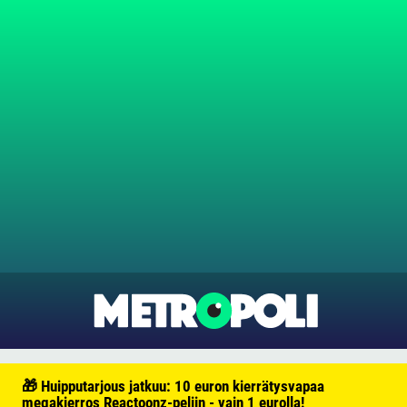
🎁 Huipputarjous jatkuu: 10 euron kierrätysvapaa
megakierros Reactoonz-peliin - vain 1 eurolla!