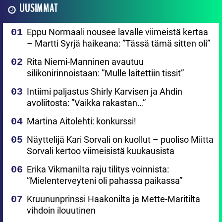
UUSIMMAT
Eppu Normaali nousee lavalle viimeistä kertaa
– Martti Syrjä haikeana: ”Tässä tämä sitten oli”
Rita Niemi-Manninen avautuu
silikonirinnoistaan: ”Mulle laitettiin tissit”
Intiimi paljastus Shirly Karvisen ja Ahdin
avoliitosta: ”Vaikka rakastan…”
Martina Aitolehti: konkurssi!
Näyttelijä Kari Sorvali on kuollut – puoliso Miitta
Sorvali kertoo viimeisistä kuukausista
Erika Vikmanilta raju tilitys voinnista:
”Mielenterveyteni oli pahassa paikassa”
Kruununprinssi Haakonilta ja Mette-Maritilta
vihdoin ilouutinen