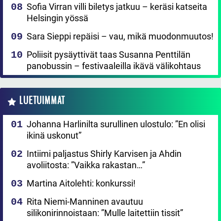
Sofia Virran villi biletys jatkuu – keräsi katseita
Helsingin yössä
Sara Sieppi repäisi – vau, mikä muodonmuutos!
Poliisit pysäyttivät taas Susanna Penttilän
panobussin – festivaaleilla ikävä välikohtaus
LUETUIMMAT
Johanna Harlinilta surullinen ulostulo: ”En olisi
ikinä uskonut”
Intiimi paljastus Shirly Karvisen ja Ahdin
avoliitosta: ”Vaikka rakastan…”
Martina Aitolehti: konkurssi!
Rita Niemi-Manninen avautuu
silikonirinnoistaan: ”Mulle laitettiin tissit”