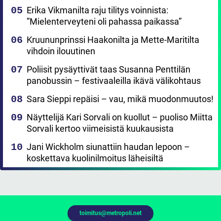
Erika Vikmanilta raju tilitys voinnista:
”Mielenterveyteni oli pahassa paikassa”
Kruununprinssi Haakonilta ja Mette-Maritilta
vihdoin ilouutinen
Poliisit pysäyttivät taas Susanna Penttilän
panobussin – festivaaleilla ikävä välikohtaus
Sara Sieppi repäisi – vau, mikä muodonmuutos!
Näyttelijä Kari Sorvali on kuollut – puoliso Miitta
Sorvali kertoo viimeisistä kuukausista
Jani Wickholm siunattiin haudan lepoon –
koskettava kuolinilmoitus läheisiltä
toimitus@metropoli.net