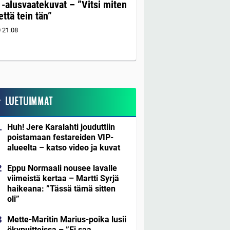
 -alusvaatekuvat – ”Vitsi miten
 että tein tän”
0
21:08
LUETUIMMAT
Huh! Jere Karalahti jouduttiin
poistamaan festareiden VIP-
alueelta – katso video ja kuvat
Eppu Normaali nousee lavalle
viimeistä kertaa – Martti Syrjä
haikeana: ”Tässä tämä sitten
oli”
Mette-Maritin Marius-poika lusii
ökypuitteissa – ”Ei saa