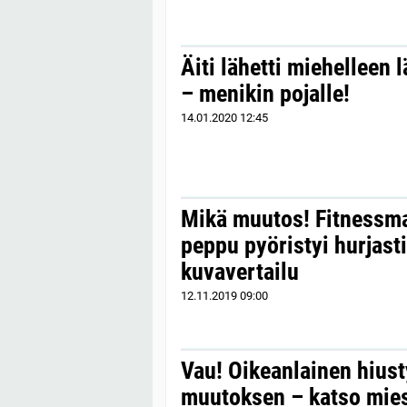
Äiti lähetti miehelleen
– menikin pojalle!
14.01.2020
12:45
Mikä muutos! Fitnessma
peppu pyöristyi hurjast
kuvavertailu
12.11.2019
09:00
Vau! Oikeanlainen hiust
muutoksen – katso miest