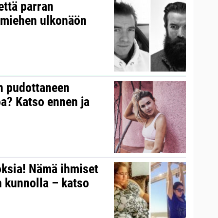
että parran
 miehen ulkonäön
n pudottaneen
oa? Katso ennen ja
ksia! Nämä ihmiset
n kunnolla – katso