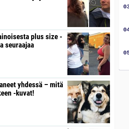
inoisesta plus size -
na seuraajaa
aneet yhdessä – mitä
een -kuvat!