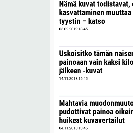
Nämä kuvat todistavat, 
kasvattaminen muuttaa
tyystin – katso
03.02.2019
13:45
Uskoisitko tämän naise
painoaan vain kaksi kil
jälkeen -kuvat
14.11.2018
16:45
Mahtavia muodonmuuto
pudottivat painoa oikei
huikeat kuvavertailut
04.11.2018
13:45