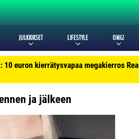
JULKKIKSET
LIFESTYLE
OMG!
: 10 euron kierrätysvapaa megakierros Reac
 ennen ja jälkeen