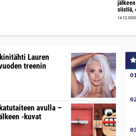
jälkeen
siistiä,
14.12.202
ikinitähti Lauren
 vuoden treenin
atutaiteen avulla –
jälkeen -kuvat