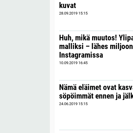
kuvat
28.09.2019
15:15
Huh, mikä muutos! Ylipa
malliksi – lähes miljoo
Instagramissa
10.09.2019
16:45
Nämä eläimet ovat kasv
söpöimmät ennen ja jälk
24.06.2019
15:15