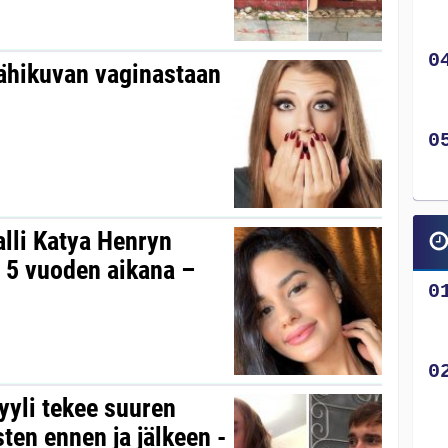
 lähikuvan vaginastaan
lli Katya Henryn
i 5 vuoden aikana –
yyli tekee suuren
en ennen ja jälkeen -