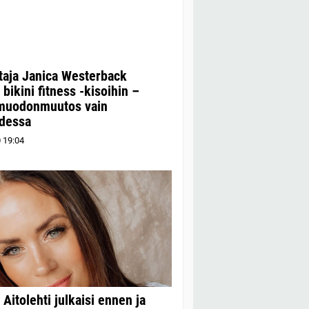
taja Janica Westerback
 bikini fitness -kisoihin –
muodonmuutos vain
dessa
0
19:04
 Aitolehti julkaisi ennen ja