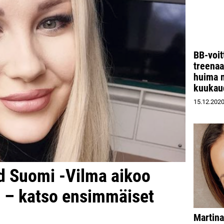
BB-voit
treenaa
huima 
kuukau
15.12.202
d Suomi -Vilma aikoo
a – katso ensimmäiset
Martina