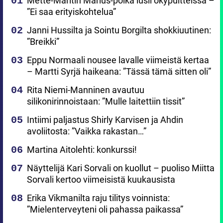
Mette-Maritin Marius-poika lusii ökypuitteissa –
”Ei saa erityiskohtelua”
Janni Hussilta ja Sointu Borgilta shokkiuutinen:
”Breikki”
Eppu Normaali nousee lavalle viimeistä kertaa
– Martti Syrjä haikeana: ”Tässä tämä sitten oli”
Rita Niemi-Manninen avautuu
silikonirinnoistaan: ”Mulle laitettiin tissit”
Intiimi paljastus Shirly Karvisen ja Ahdin
avoliitosta: ”Vaikka rakastan…”
Martina Aitolehti: konkurssi!
Näyttelijä Kari Sorvali on kuollut – puoliso Miitta
Sorvali kertoo viimeisistä kuukausista
Erika Vikmanilta raju tilitys voinnista:
”Mielenterveyteni oli pahassa paikassa”