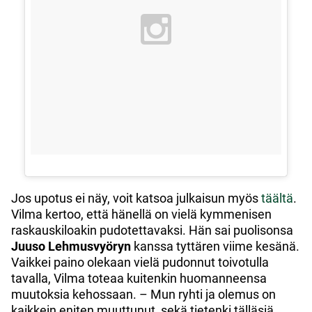
Jos upotus ei näy, voit katsoa julkaisun myös
täältä
.
Vilma kertoo, että hänellä on vielä kymmenisen
raskauskiloakin pudotettavaksi. Hän sai puolisonsa
Juuso Lehmusvyöryn
kanssa tyttären viime kesänä.
Vaikkei paino olekaan vielä pudonnut toivotulla
tavalla, Vilma toteaa kuitenkin huomanneensa
muutoksia kehossaan. – Mun ryhti ja olemus on
kaikkein eniten muuttunut, sekä tietenki tälläsiä