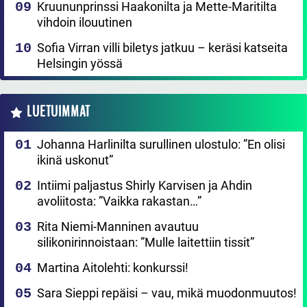
Kruununprinssi Haakonilta ja Mette-Maritilta
vihdoin ilouutinen
Sofia Virran villi biletys jatkuu – keräsi katseita
Helsingin yössä
LUETUIMMAT
Johanna Harlinilta surullinen ulostulo: ”En olisi
ikinä uskonut”
Intiimi paljastus Shirly Karvisen ja Ahdin
avoliitosta: ”Vaikka rakastan…”
Rita Niemi-Manninen avautuu
silikonirinnoistaan: ”Mulle laitettiin tissit”
Martina Aitolehti: konkurssi!
Sara Sieppi repäisi – vau, mikä muodonmuutos!