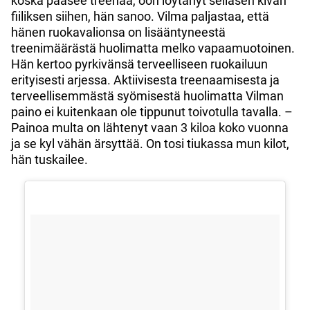
koska pääsee treenaa, oon löytänyt sellasen kivan
fiiliksen siihen, hän sanoo. Vilma paljastaa, että
hänen ruokavalionsa on lisääntyneestä
treenimäärästä huolimatta melko vapaamuotoinen.
Hän kertoo pyrkivänsä terveelliseen ruokailuun
erityisesti arjessa. Aktiivisesta treenaamisesta ja
terveellisemmästä syömisestä huolimatta Vilman
paino ei kuitenkaan ole tippunut toivotulla tavalla. –
Painoa multa on lähtenyt vaan 3 kiloa koko vuonna
ja se kyl vähän ärsyttää. On tosi tiukassa mun kilot,
hän tuskailee.