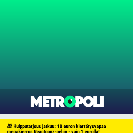
🎁 Huipputarjous jatkuu: 10 euron kierrätysvapaa
megakierros Reactoonz-peliin - vain 1 eurolla!