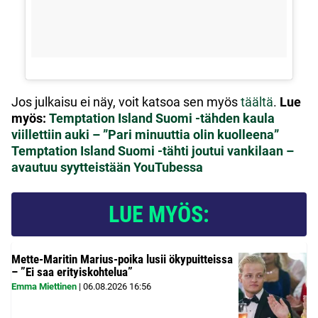
Jos julkaisu ei näy, voit katsoa sen myös
täältä
.
Lue
myös:
Temptation Island Suomi -tähden kaula
viillettiin auki – ”Pari minuuttia olin kuolleena”
Temptation Island Suomi -tähti joutui vankilaan –
avautuu syytteistään YouTubessa
LUE MYÖS:
Mette-Maritin Marius-poika lusii ökypuitteissa
– ”Ei saa erityiskohtelua”
Emma Miettinen
|
06.08.2026
16:56