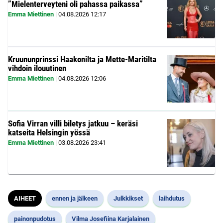
”Mielenterveyteni oli pahassa paikassa”
Emma Miettinen
|
04.08.2026
12:17
Kruununprinssi Haakonilta ja Mette-Maritilta
vihdoin ilouutinen
Emma Miettinen
|
04.08.2026
12:06
Sofia Virran villi biletys jatkuu – keräsi
katseita Helsingin yössä
Emma Miettinen
|
03.08.2026
23:41
AIHEET
ennen ja jälkeen
Julkkikset
laihdutus
painonpudotus
Vilma Josefiina Karjalainen