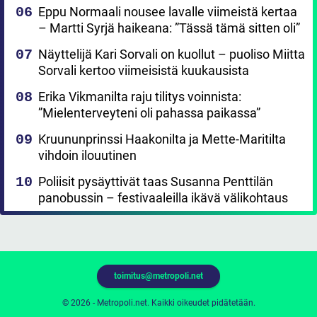
Eppu Normaali nousee lavalle viimeistä kertaa
– Martti Syrjä haikeana: ”Tässä tämä sitten oli”
Näyttelijä Kari Sorvali on kuollut – puoliso Miitta
Sorvali kertoo viimeisistä kuukausista
Erika Vikmanilta raju tilitys voinnista:
”Mielenterveyteni oli pahassa paikassa”
Kruununprinssi Haakonilta ja Mette-Maritilta
vihdoin ilouutinen
Poliisit pysäyttivät taas Susanna Penttilän
panobussin – festivaaleilla ikävä välikohtaus
toimitus@metropoli.net
© 2026 - Metropoli.net. Kaikki oikeudet pidätetään.