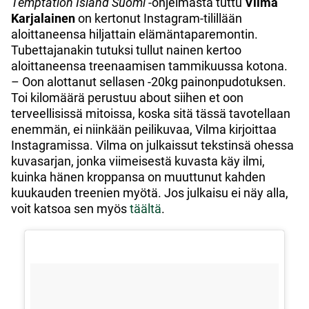
Temptation Island Suomi
-ohjelmasta tuttu
Vilma
Karjalainen
on kertonut Instagram-tilillään
aloittaneensa hiljattain elämäntaparemontin.
Tubettajanakin tutuksi tullut nainen kertoo
aloittaneensa treenaamisen tammikuussa kotona.
– Oon alottanut sellasen -20kg painonpudotuksen.
Toi kilomäärä perustuu about siihen et oon
terveellisissä mitoissa, koska sitä tässä tavotellaan
enemmän, ei niinkään peilikuvaa, Vilma kirjoittaa
Instagramissa. Vilma on julkaissut tekstinsä ohessa
kuvasarjan, jonka viimeisestä kuvasta käy ilmi,
kuinka hänen kroppansa on muuttunut kahden
kuukauden treenien myötä. Jos julkaisu ei näy alla,
voit katsoa sen myös
täältä
.