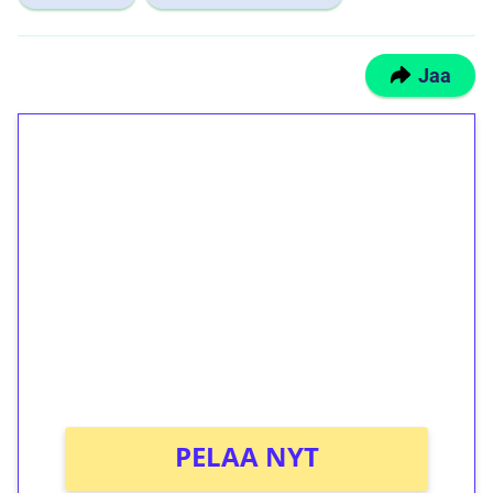
Jaa
1€ = 10€ arvosta
ilmaiskierroksia ilman
kierrätystä!
Talleta 1€
Saat heti 50 ilmaiskierrosta Tuohi 1000 -
peliin (arvo 0,20€ per kierros)!
Ei kierrätysvaatimusta!
PELAA NYT