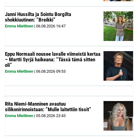
Janni Hussilta ja Sointu Borgilta
shokkiuutinen: ”Breikki”
Emma Miettinen
|
06.08.2026
16:47
Eppu Normaali nousee lavalle viimeistä kertaa
– Martti Syrjä haikeana: ”Tässä tämä sitten
oli”
Emma Miettinen
|
06.08.2026
09:53
Rita Niemi-Manninen avautuu
silikonirinnoistaan: ”Mulle laitettiin tissit”
Emma Miettinen
|
05.08.2026
23:43